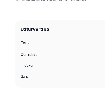
Uzturvērtība
Tauki
Ogļhidrāti
Cukuri
Sāls