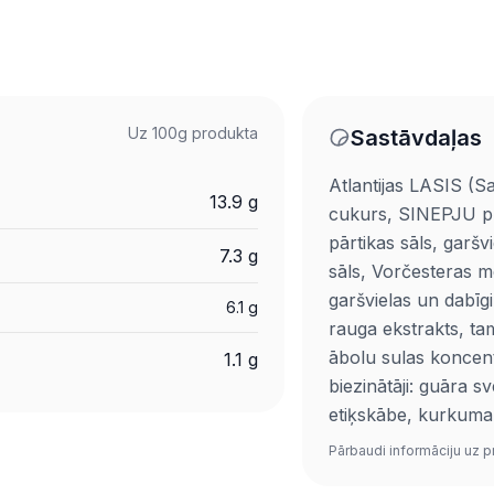
Uz 100g produkta
Sastāvdaļas
Atlantijas LASIS (S
13.9 g
cukurs, SINEPJU pu
pārtikas sāls, garšv
7.3 g
sāls, Vorčesteras m
garšvielas un dabīgi
6.1 g
rauga ekstrakts, ta
ābolu sulas koncent
1.1 g
biezinātāji: guāra s
etiķskābe, kurkuma 
Pārbaudi informāciju uz p