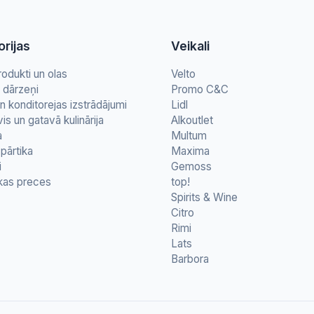
rijas
Veikali
rodukti un olas
Velto
n dārzeņi
Promo C&C
n konditorejas izstrādājumi
Lidl
vis un gatavā kulinārija
Alkoutlet
a
Multum
pārtika
Maxima
i
Gemoss
kas preces
top!
Spirits & Wine
Citro
Rimi
Lats
Barbora