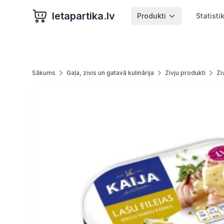
letapartika.lv
Produkti
Statisti
Sākums
Gaļa, zivis un gatavā kulinārija
Zivju produkti
Zi