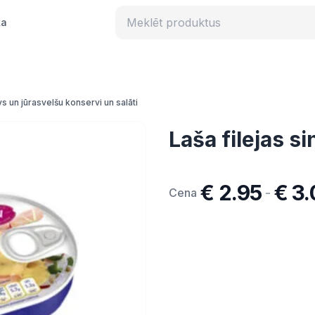
ka
vs un jūrasvelšu konservi un salāti
Laša filejas s
€ 2.95
€ 3.
-
Cena