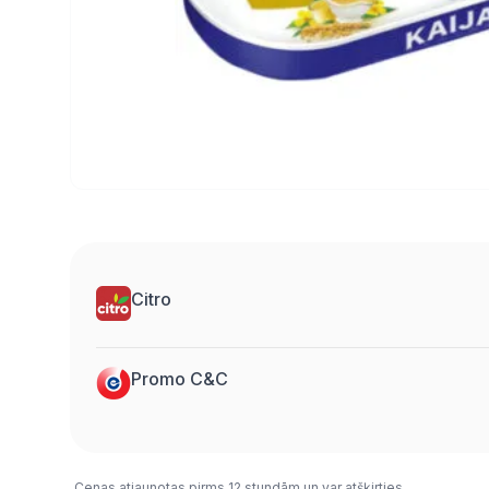
Citro
Promo C&C
Cenas atjaunotas pirms 12 stundām un var atšķirties.