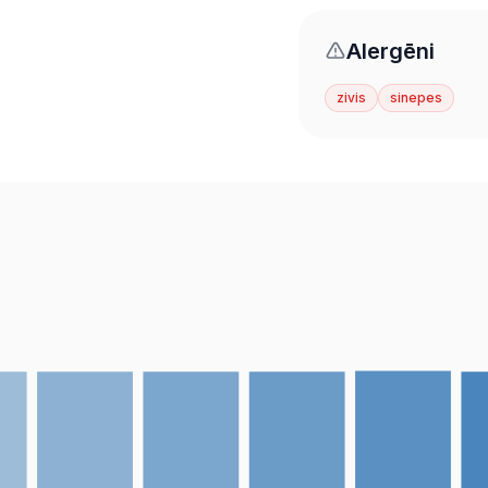
Alergēni
zivis
sinepes