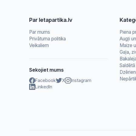
Par letapartika.lv
Katego
Par mums
Piena p
Privātuma politika
Augļi u
Veikaliem
Maize u
Gaļa, zi
Bakalej
Saldētā 
Sekojiet mums
Dzērien
Nepārti
Facebook
X
Instagram
LinkedIn