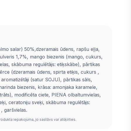
almo salar) 50%,dzeramais ūdens, rapšu eļļa,
lveris 1,7%, mango biezenis (mango, cukurs,
ielas, skābuma regulētājs: etiķskābe), pārtikas
ērce (dzeramais ūdens, spirta etiķis, cukurs ,
 aromatizētāji (satur SOJU), pārtikas sāls,
marinda biezenis, krāsa: amonjaka karamele,
rāts), modificēta ciete, PIENA olbaltumvielas,
veķi, ceratoniju sveķi, skābuma regulētājs:
, garšvielas.
rodukta iepakojuma, jo sastāvs var atšķirties.