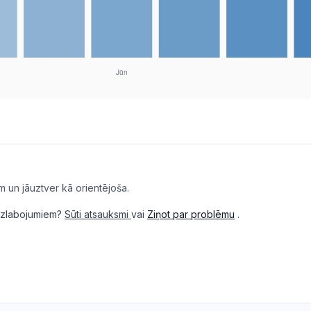
m un jāuztver kā orientējoša.
i uzlabojumiem?
Sūti atsauksmi
vai
Ziņot par problēmu
.