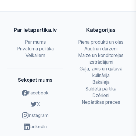
Par letapartika.lv
Kategorijas
Par mums
Piena produkti un olas
Privātuma politika
Augļi un dārzeņi
Veikaliem
Maize un konditorejas
izstrādājumi
Gaļa, zivis un gatavā
kulinārija
Sekojiet mums
Bakaleja
Saldētā pārtika
Facebook
Dzērieni
Nepārtikas preces
X
Instagram
LinkedIn