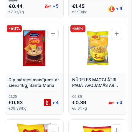
€
1.54
€
0.44
€
1.45
+
5
+
4
€7.33/kg
€2.90/kg
-
50
%
-
56
%
Dip mērces maisījums ar
NŪDELES MAGGI ĀTRI
sieru 16g, Santa Maria
PAGATAVOJAMĀS AR
SIERA GARŠU 59.2G
€
1.25
€
0.89
€
0.63
€
0.39
+
4
+
3
€39.38/kg
€6.61/kg