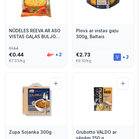
NŪDELES REEVA AR ASO
Plovs ar vistas gaļu
VISTAS GAĻAS BULJONU
300g, Baltais
MĀJAS GAUMĒ 60G
€
1.54
€
0.44
€
2.73
+
2
+
2
€7.33/kg
€9.10/kg
Zupa Soļanka 300g
Grubotto VALDO ar
sēnēm 250 g