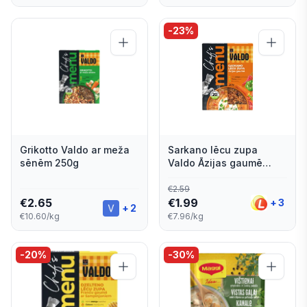
-
23
%
Grikotto Valdo ar meža
Sarkano lēcu zupa
sēnēm 250g
Valdo Āzijas gaumē
250g
€
2.59
€
2.65
€
1.99
+
3
+
2
€10.60/kg
€7.96/kg
-
20
%
-
30
%