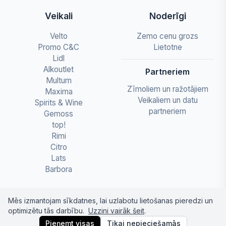
Veikali
Noderīgi
Velto
Zemo cenu grozs
Promo C&C
Lietotne
Lidl
Alkoutlet
Partneriem
Multum
Zīmoliem un ražotājiem
Maxima
Veikaliem un datu
Spirits & Wine
partneriem
Gemoss
top!
Rimi
Citro
Lats
Barbora
Mēs izmantojam sīkdatnes, lai uzlabotu lietošanas pieredzi un
optimizētu tās darbību.
Uzzini vairāk šeit
.
© 2026 letapartika.lv - Pārtikas cenu salīdzinājumi
Pieņemt visas
Tikai nepieciešamās