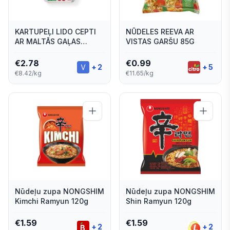
KARTUPEĻI LIDO CEPTI
NŪDELES REEVA AR
AR MALTĀS GAĻAS
VISTAS GARŠU 85G
MĒRCI 330G
€
2.78
€
0.99
+
2
+
5
€8.42/kg
€11.65/kg
Nūdeļu zupa NONGSHIM
Nūdeļu zupa NONGSHIM
Kimchi Ramyun 120g
Shin Ramyun 120g
€
1.59
€
1.59
+
2
+
2