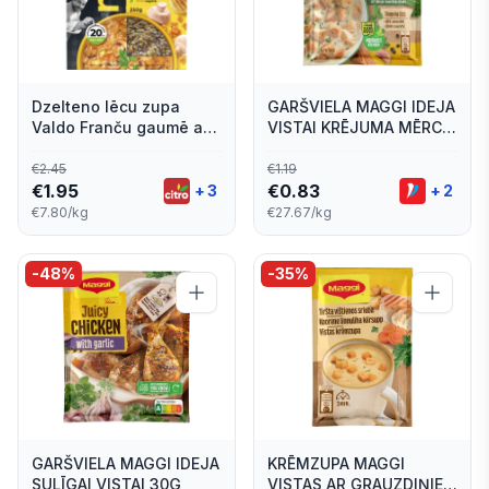
Dzelteno lēcu zupa
GARŠVIELA MAGGI IDEJA
Valdo Franču gaumē ar
VISTAI KRĒJUMA MĒRCĒ
šampinjoniem 250g
30G
€
2.45
€
1.19
€
1.95
€
0.83
+
3
+
2
€7.80/kg
€27.67/kg
-
48
%
-
35
%
GARŠVIELA MAGGI IDEJA
KRĒMZUPA MAGGI
SULĪGAI VISTAI 30G
VISTAS AR GRAUZDIŅIEM