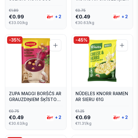
ŠĶĪSTOŠĀ 16G
€
1.89
€
0.75
€
0.99
€
0.49
+
2
+
2
€33.00/kg
€30.63/kg
-
35
%
-
45
%
ZUPA MAGGI BORŠČS AR
NŪDELES KNORR RAMEN
GRAUZDIŅIEM ŠĶĪSTOŠĀ
AR SIERU 61G
16G
€
0.75
€
1.25
€
0.49
€
0.69
+
2
+
2
€30.63/kg
€11.31/kg