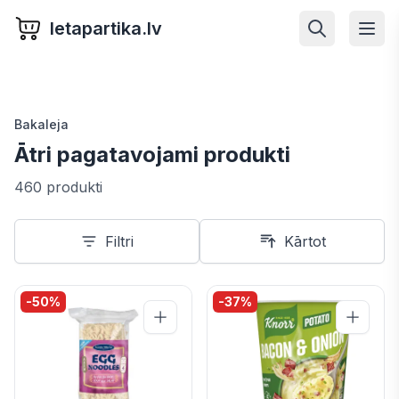
letapartika.lv
Bakaleja
Ātri pagatavojami produkti
460 produkti
Filtri
Kārtot
-
50
%
-
37
%