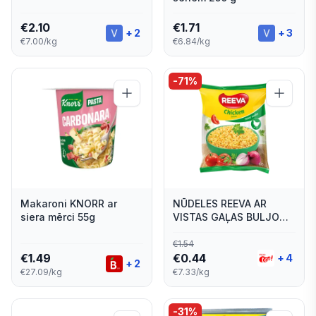
€
2.10
€
1.71
+
2
+
3
€7.00/kg
€6.84/kg
-
71
%
Makaroni KNORR ar
NŪDELES REEVA AR
siera mērci 55g
VISTAS GAĻAS BULJONU
MĀJAS GAUMĒ 60G
€
1.54
€
1.49
€
0.44
+
4
+
2
€27.09/kg
€7.33/kg
-
31
%