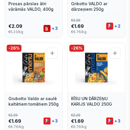
Prosas pārslas ātri
Grikotto VALDO ar
vārāmās VALDO, 400g
dārzeņiem 250g
€
2.29
€
2.09
€
1.69
+
2
+
3
€5.23/kg
€6.76/kg
-
26
%
-
26
%
Grubotto Valdo ar saulē
RĪSU UN DĀRZEŅU
kaltētiem tomātiem 250g
KARIJS VALDO 250G
€
2.29
€
2.29
€
1.69
€
1.69
+
3
+
3
€6.76/kg
€6.76/kg