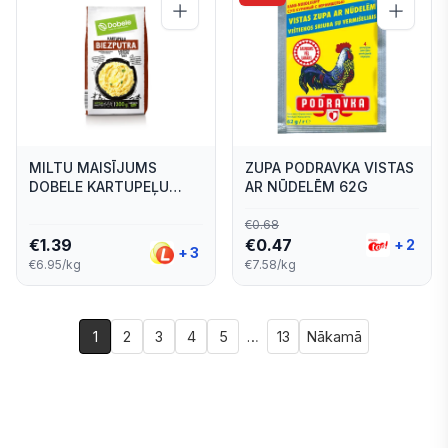
MILTU MAISĪJUMS
ZUPA PODRAVKA VISTAS
DOBELE KARTUPEĻU
AR NŪDELĒM 62G
BIEZPUTRA 200G
€
0.68
€
1.39
€
0.47
+
2
+
3
€6.95/kg
€7.58/kg
1
2
3
4
5
…
13
Nākamā