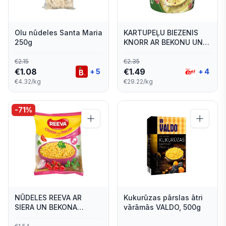
Olu nūdeles Santa Maria
KARTUPEĻU BIEZENIS
250g
KNORR AR BEKONU UN
SĪPOLIEM 51G
€
2.15
€
2.35
€
1.08
€
1.49
+
5
+
4
€4.32/kg
€29.22/kg
-
71
%
NŪDELES REEVA AR
Kukurūzas pārslas ātri
SIERA UN BEKONA
vārāmās VALDO, 500g
GARŠU 60G