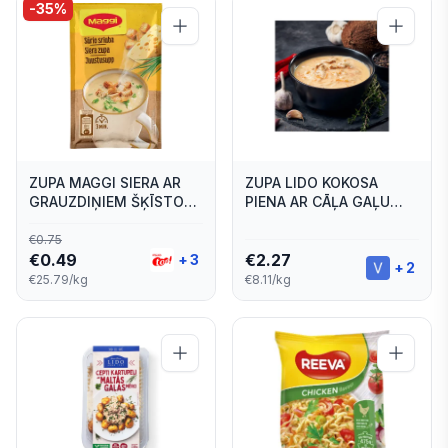
-
35
%
ZUPA MAGGI SIERA AR
ZUPA LIDO KOKOSA
GRAUZDIŅIEM ŠĶĪSTOŠĀ
PIENA AR CĀĻA GAĻU
19G
280G
€
0.75
€
0.49
€
2.27
+
3
+
2
€25.79/kg
€8.11/kg