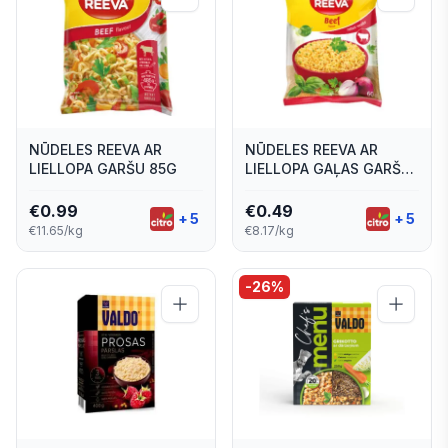
NŪDELES REEVA AR
NŪDELES REEVA AR
LIELLOPA GARŠU 85G
LIELLOPA GAĻAS GARŠU
60G
€
0.99
€
0.49
+
5
+
5
€11.65/kg
€8.17/kg
-
26
%