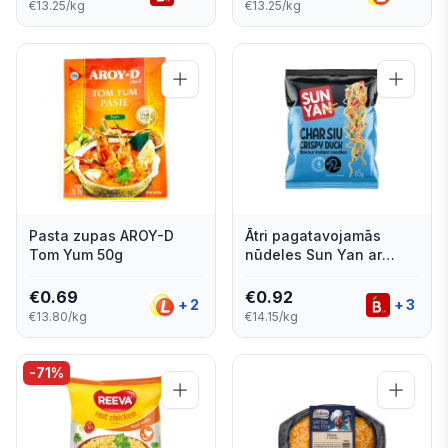
€13.25/kg
€13.25/kg
Pasta zupas AROY-D
Ātri pagatavojamās
Tom Yum 50g
nūdeles Sun Yan ar
vistas garšu 65g
€
0.69
€
0.92
+
2
+
3
€13.80/kg
€14.15/kg
-
71
%