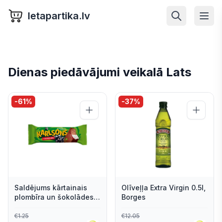
letapartika.lv
Dienas piedāvājumi veikalā Lats
-
61
%
-
37
%
Saldējums kārtainais
Olīveļļa Extra Virgin 0.5l,
plombīra un šokolādes
Borges
ar ābolu - upeņu
piedevu glazūrā 12%
€
1.25
€
12.05