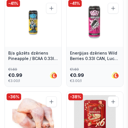
-
41
%
-
41
%
B/a gāzēts dzēriens
Enerģijas dzēriens Wild
Pineapple / BCAA 0.33l
Berries 0.33l CAN, Lucky
CAN, Lucky Punch
Punch
€
1.69
€
1.69
€
0.99
€
0.99
€3.00/l
€3.00/l
-
36
%
-
38
%