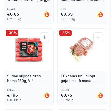
Nestle
61g, Knorr
€
1.49
€
1.15
€
0.85
€
0.65
€12.69/kg
€10.66/kg
-
39
%
-
35
%
Surimi nūjiņas dzes.
Cūkgaļas un liellopu
Kama 180g, Viči
gaļas maltā masa,
sverama, Forevers
€
3.20
€
5.79
€
1.95
€
3.75
€10.83/kg
€3.75/kg