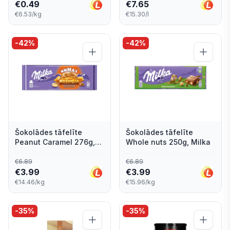
100ml/75g, Karlsons
€
0.49
€
7.65
€6.53/kg
€15.30/l
-
42
%
-
42
%
Šokolādes tāfelīte
Šokolādes tāfelīte
Peanut Caramel 276g,
Whole nuts 250g, Milka
Milka
€
6.89
€
6.89
€
3.99
€
3.99
€14.46/kg
€15.96/kg
-
35
%
-
35
%