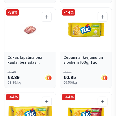
-
38
%
-
44
%
Cūkas lāpstiņa bez
Cepumi ar krējumu un
kaula, bez ādas
sīpoliem 100g, Tuc
atdzesēta vak., RGK
€
5.49
€
1.69
€
3.39
€
0.95
€3.39/kg
€9.50/kg
-
44
%
-
44
%