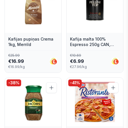
Kafijas pupiņas Crema
Kafija malta 100%
1kg, Merrild
Espresso 250g CAN,
Pellini Top
€
25.99
€
10.69
€
16.99
€
6.99
€16.99/kg
€27.96/kg
-
38
%
-
41
%