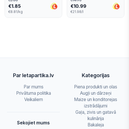
€
2.99
€
14.75
€
1.85
€
10.99
€8.81/kg
€21.98/l
Par letapartika.lv
Kategorijas
Par mums
Piena produkti un olas
Privātuma politika
Augļi un dārzeņi
Veikaliem
Maize un konditorejas
izstrādājumi
Gaļa, zivis un gatavā
kulinārija
Sekojiet mums
Bakaleja