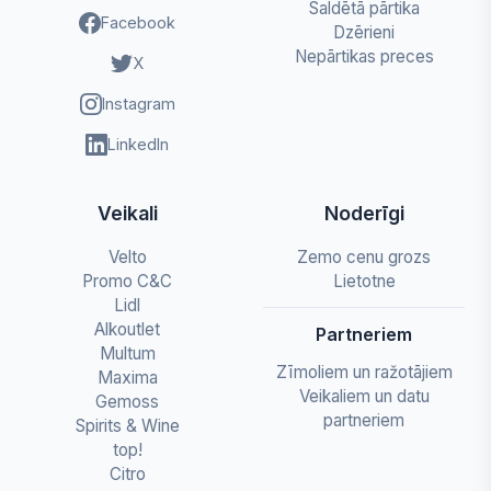
Saldētā pārtika
Facebook
Dzērieni
Nepārtikas preces
X
Instagram
LinkedIn
Veikali
Noderīgi
Velto
Zemo cenu grozs
Promo C&C
Lietotne
Lidl
Alkoutlet
Partneriem
Multum
Zīmoliem un ražotājiem
Maxima
Veikaliem un datu
Gemoss
partneriem
Spirits & Wine
top!
Citro