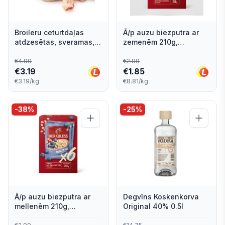
Broileru ceturtdaļas
Ā/p auzu biezputra ar
atdzesētas, sveramas,
zemenēm 210g,
RGK
Herkuless
€
4.99
€
2.99
€
3.19
€
1.85
€3.19/kg
€8.81/kg
-
38
%
-
25
%
Ā/p auzu biezputra ar
Degvīns Koskenkorva
mellenēm 210g,
Original 40% 0.5l
Herkuless