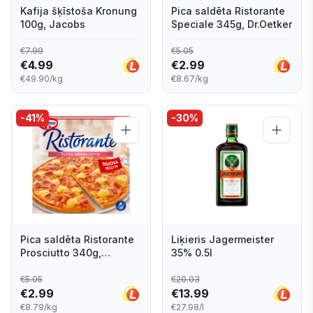
Kafija šķīstoša Kronung
Pica saldēta Ristorante
100g, Jacobs
Speciale 345g, Dr.Oetker
€
7.99
€
5.05
€
4.99
€
2.99
€49.90/kg
€8.67/kg
-
41
%
-
30
%
Pica saldēta Ristorante
Liķieris Jagermeister
Prosciutto 340g,
35% 0.5l
Dr.Oetker
€
5.05
€
20.03
€
2.99
€
13.99
€8.79/kg
€27.98/l