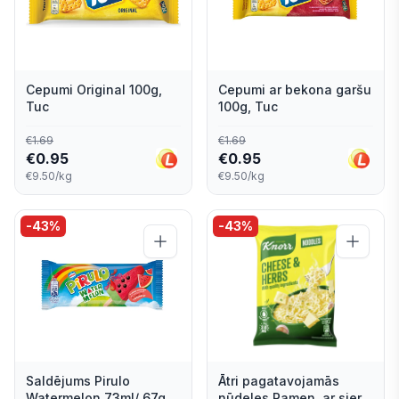
Cepumi Original 100g,
Cepumi ar bekona garšu
Tuc
100g, Tuc
€
1.69
€
1.69
€
0.95
€
0.95
€9.50/kg
€9.50/kg
-
43
%
-
43
%
Saldējums Pirulo
Ātri pagatavojamās
Watermelon 73ml/ 67g,
nūdeles Ramen, ar sieru