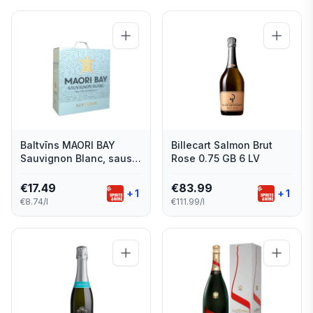
Baltvīns MAORI BAY
Billecart Salmon Brut
Sauvignon Blanc, sauss,
Rose 0.75 GB 6 LV
12%, BIB, 2l
€
17.49
€
83.99
+
1
+
1
€8.74/l
€111.99/l