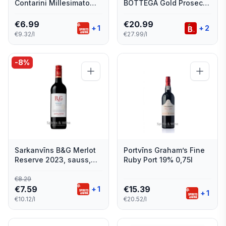
Contarini Millesimato
BOTTEGA Gold Prosecco
Blanc de Blancs,
Spumante DOC, sauss,
pusausais 11% 0,75l
11%, 0.75l
€
6.99
€
20.99
+
1
+
2
€9.32/l
€27.99/l
-
8
%
Sarkanvīns B&G Merlot
Portvīns Graham’s Fine
Reserve 2023, sauss,
Ruby Port 19% 0,75l
14%, 0.75l
€
8.29
€
7.59
€
15.39
+
1
+
1
€10.12/l
€20.52/l