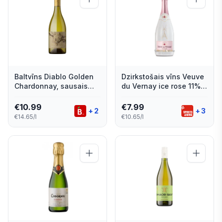
Baltvīns Diablo Golden
Dzirkstošais vīns Veuve
Chardonnay, sausais
du Vernay ice rose 11%
13,5% 0,75l
0,75l
€
10.99
€
7.99
+
2
+
3
€14.65/l
€10.65/l