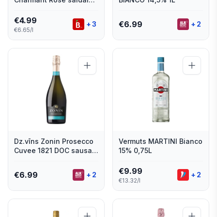
11,5% 0,75l
€
4.99
€
6.99
+
3
+
2
€6.65/l
Dz.vīns Zonin Prosecco
Vermuts MARTINI Bianco
Cuvee 1821 DOC sausais
15% 0,75L
11% 0.75l
€
9.99
€
6.99
+
2
+
2
€13.32/l