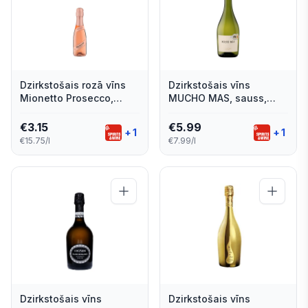
Dzirkstošais rozā vīns
Dzirkstošais vīns
Mionetto Prosecco,
MUCHO MAS, sauss,
sauss 11% 0,2l
11,5%, 0.75l
€
3.15
€
5.99
+
1
+
1
€15.75/l
€7.99/l
Dzirkstošais vīns
Dzirkstošais vīns