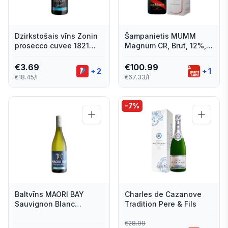
Dzirkstošais vīns Zonin
Šampanietis MUMM
prosecco cuvee 1821
Magnum CR, Brut, 12%,
GLERA Veneto sausais
1.5l
11% 0,2l
€
3.69
€
100.99
+
2
+
1
€18.45/l
€67.33/l
-
7
%
Baltvīns MAORI BAY
Charles de Cazanove
Sauvignon Blanc
Tradition Pere & Fils
Marlboroug, sauss, 12%,
0.75l
€
28.99