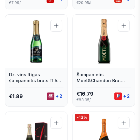
€7.99/l
€20.95/l
Dz. vīns Rīgas
Šampanietis
šampanietis bruts 11.5%
Moet&Chandon Brut
0,2l
Imperial 12% 0,2l
€
16.79
€
1.89
+
2
+
2
€83.95/l
-
13
%