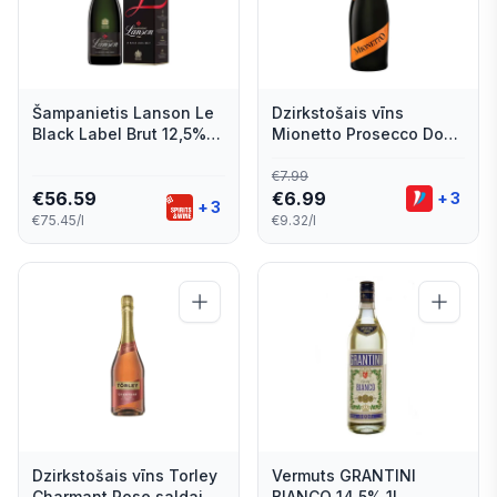
Šampanietis Lanson Le
Dzirkstošais vīns
Black Label Brut 12,5%
Mionetto Prosecco Doc
0,75l
Brut Glera stiprināts
sausais 11% 0,75l
€
7.99
€
56.59
€
6.99
+
3
+
3
€75.45/l
€9.32/l
Dzirkstošais vīns Torley
Vermuts GRANTINI
Charmant Rose saldais
BIANCO 14,5% 1L