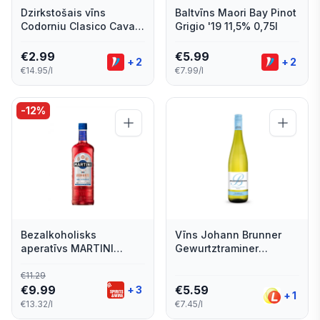
Dzirkstošais vīns
Baltvīns Maori Bay Pinot
Codorniu Clasico Cava
Grigio '19 11,5% 0,75l
Brut 11,5% 0,20l
€
2.99
€
5.99
+
2
+
2
€14.95/l
€7.99/l
-
12
%
Bezalkoholisks
Vīns Johann Brunner
aperatīvs MARTINI
Gewurtztraminer
Vibrante, 0%, 0.75l (DEP)
Prestige 10% pussauss
0.75l.
€
11.29
€
9.99
€
5.59
+
3
+
1
€13.32/l
€7.45/l