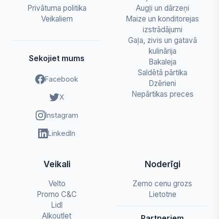
Privātuma politika
Augļi un dārzeņi
Veikaliem
Maize un konditorejas
izstrādājumi
Gaļa, zivis un gatavā
kulinārija
Sekojiet mums
Bakaleja
Saldētā pārtika
Facebook
Dzērieni
Nepārtikas preces
X
Instagram
LinkedIn
Veikali
Noderīgi
Velto
Zemo cenu grozs
Promo C&C
Lietotne
Lidl
Alkoutlet
Partneriem