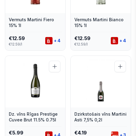
Vermuts Martini Fiero
Vermuts Martini Bianco
15% 1l
15% 1l
€
12.59
€
12.59
+
4
+
4
€12.59/l
€12.59/l
Dz. vīns Rīgas Prestige
Dzirkstošais vīns Martini
Cuvee Brut 11.5% 0.75l
Asti 7,5% 0,2l
€
5.99
€
4.19
+
4
+
3