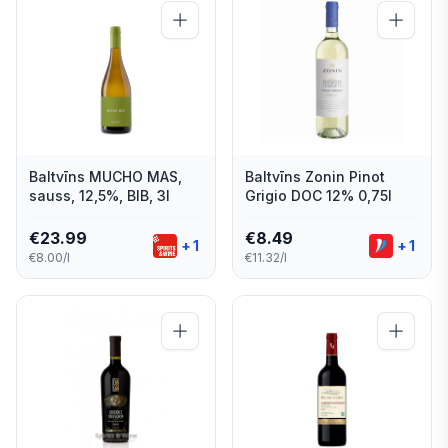
Baltvīns MUCHO MAS,
Baltvīns Zonin Pinot
sauss, 12,5%, BIB, 3l
Grigio DOC 12% 0,75l
€
23.99
€
8.49
+
1
+
1
€8.00/l
€11.32/l