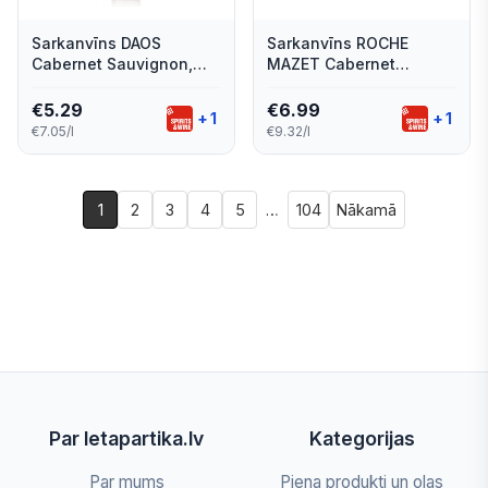
Sarkanvīns DAOS
Sarkanvīns ROCHE
Cabernet Sauvignon,
MAZET Cabernet
pussalds, 12,5%, 0.75l
Sauvignon, sauss, 13%,
0.75l
€
5.29
€
6.99
+
1
+
1
€7.05/l
€9.32/l
1
2
3
4
5
…
104
Nākamā
Par letapartika.lv
Kategorijas
Par mums
Piena produkti un olas