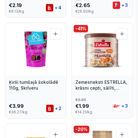
€
2.19
€
2.65
+
3
+
4
€9.13/kg
€26.50/kg
-
41
%
Ķirši tumšajā šokolādē
Zemesrieksti ESTRELLA,
110g, Skrīveru
krāsni cepti, sālīti,
grauzdēti, bundžā, 140g
€
3.39
€
3.99
€
1.99
+
3
+
2
€36.27/kg
€14.21/kg
-
20
%