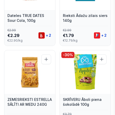
Dateles TRUE DATES
Rieksti Ādažu zilais siers
Sour Cola, 100g
140g
€
2.99
€
2.99
€
2.29
€
1.79
+
2
+
2
€22.90/kg
€12.79/kg
-
30
%
ZEMESRIEKSTI ESTRELLA
SKRĪVERU Āboli piena
SĀLĪTI AR MEDU 240G
šokolādē 100g
€
3.79