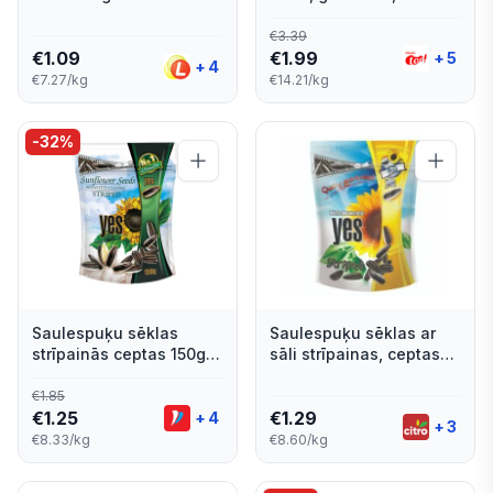
bundžā, 140g
€
3.39
€
1.09
€
1.99
+
5
+
4
€7.27/kg
€14.21/kg
-
32
%
Saulespuķu sēklas
Saulespuķu sēklas ar
strīpainās ceptas 150g,
sāli strīpainas, ceptas
Y.E.S.
150g, Y.E.S.
€
1.85
€
1.25
€
1.29
+
4
+
3
€8.33/kg
€8.60/kg