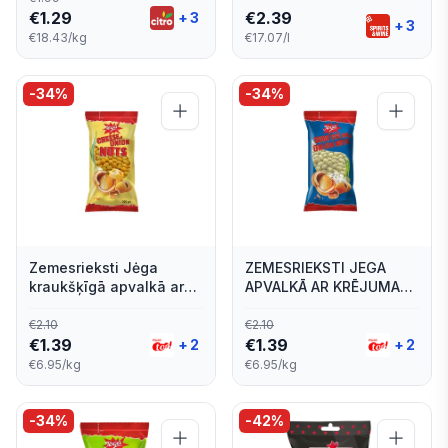
€
1.29
€
2.39
+
3
+
3
€18.43/kg
€17.07/l
-
34
%
-
34
%
Zemesrieksti Jėga
ZEMESRIEKSTI JEGA
kraukšķīgā apvalkā ar
APVALKĀ AR KRĒJUMA
sieru un sīpolu garšu,
UN SĪPOLU GARŠU 200G
200g
€
2.10
€
2.10
€
1.39
€
1.39
+
2
+
2
€6.95/kg
€6.95/kg
-
34
%
-
42
%