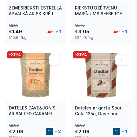
ZEMESRIEKSTI ESTRELLA
RIEKSTU DZĒRVEŅU
APVALKĀ AR SK.KRĒJ. UN
MAISĪJUMS SEEBERGER
SĪP.GARŠU 140G
125G
€
2.55
€
5.45
€
1.49
€
3.05
+
1
+
1
€10.64/kg
€24.40/kg
-
30
%
-
30
%
DATELES DAVE&JON'S
Dateles ar garšu Sour
AR SALTED CARAMEL
Cola 125g, Dave and
PEANUTS GARŠU 125G
Jon's
€
2.99
€
2.99
€
2.09
€
2.09
+
2
+
1