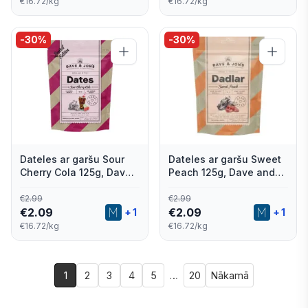
€16.72/kg
€16.72/kg
-
30
%
-
30
%
Dateles ar garšu Sour
Dateles ar garšu Sweet
Cherry Cola 125g, Dave
Peach 125g, Dave and
and Jon's
Jon's
€
2.99
€
2.99
€
2.09
€
2.09
+
1
+
1
€16.72/kg
€16.72/kg
1
2
3
4
5
…
20
Nākamā