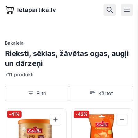
letapartika.lv
Bakaleja
Rieksti, sēklas, žāvētas ogas, augļi
un dārzeņi
711 produkti
Filtri
Kārtot
-
41
%
-
42
%