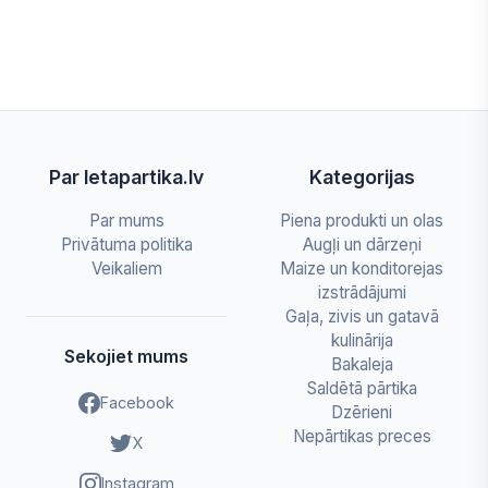
Par letapartika.lv
Kategorijas
Par mums
Piena produkti un olas
Privātuma politika
Augļi un dārzeņi
Veikaliem
Maize un konditorejas
izstrādājumi
Gaļa, zivis un gatavā
kulinārija
Sekojiet mums
Bakaleja
Saldētā pārtika
Facebook
Dzērieni
Nepārtikas preces
X
Instagram