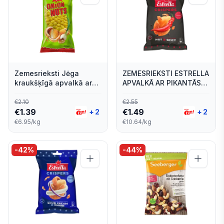
Zemesrieksti Jėga
ZEMESRIEKSTI ESTRELLA
kraukšķīgā apvalkā ar
APVALKĀ AR PIKANTĀS
sīpolu garšu, 200g
PAPR.GARŠU 140G
€
2.10
€
2.55
€
1.39
€
1.49
+
2
+
2
€6.95/kg
€10.64/kg
-
42
%
-
44
%