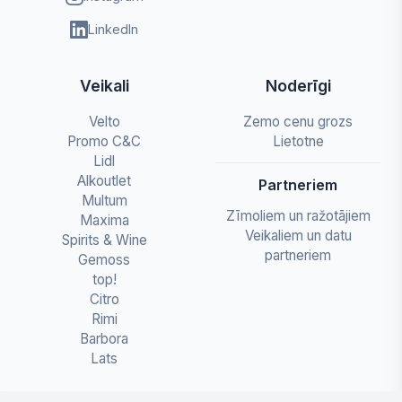
LinkedIn
Veikali
Noderīgi
Velto
Zemo cenu grozs
Promo C&C
Lietotne
Lidl
Alkoutlet
Partneriem
Multum
Zīmoliem un ražotājiem
Maxima
Veikaliem un datu
Spirits & Wine
partneriem
Gemoss
top!
Citro
Rimi
Barbora
Lats