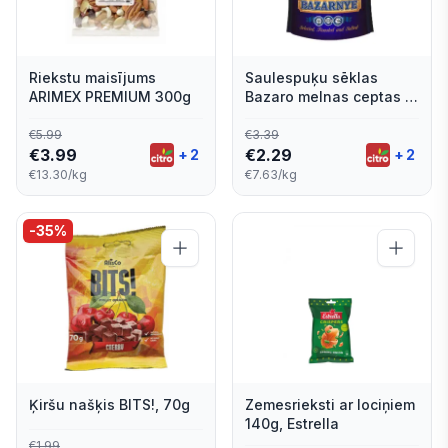
Riekstu maisījums
Saulespuķu sēklas
ARIMEX PREMIUM 300g
Bazaro melnas ceptas ar
sāli 300g
€
5.99
€
3.39
€
3.99
€
2.29
+
2
+
2
€13.30/kg
€7.63/kg
-
35
%
Ķiršu našķis BITS!, 70g
Zemesrieksti ar lociņiem
140g, Estrella
€
1.99