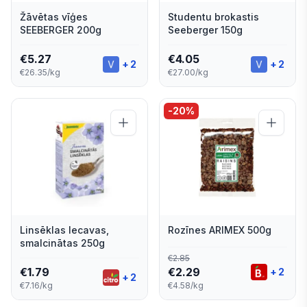
Žāvētas vīģes
Studentu brokastis
SEEBERGER 200g
Seeberger 150g
€
5.27
€
4.05
+
2
+
2
€26.35/kg
€27.00/kg
-
20
%
Linsēklas Iecavas,
Rozīnes ARIMEX 500g
smalcinātas 250g
€
2.85
€
1.79
€
2.29
+
2
+
2
€7.16/kg
€4.58/kg