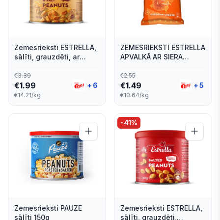
Zemesrieksti ESTRELLA,
ZEMESRIEKSTI ESTRELLA
sālīti, grauzdēti, ar
APVALKĀ AR SIERA
medu, bundžā, 140g
GARŠU 140G
€
3.39
€
2.55
€
1.99
€
1.49
+
6
+
5
€14.21/kg
€10.64/kg
-
41
%
Zemesrieksti PAUZE
Zemesrieksti ESTRELLA,
sālīti 150g
sālīti, grauzdēti,