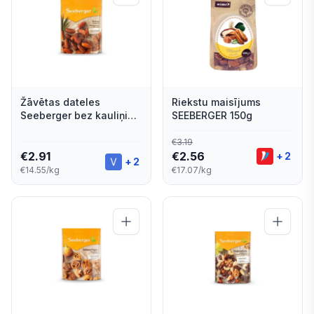
Žāvētas dateles
Riekstu maisījums
Seeberger bez kauliņiem
SEEBERGER 150g
200g
€
3.19
€
2.91
€
2.56
+
2
+
2
€14.55/kg
€17.07/kg