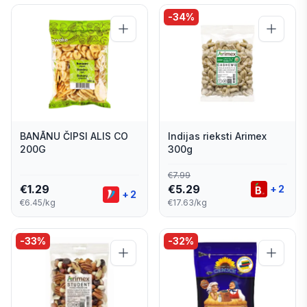
-
34
%
BANĀNU ČIPSI ALIS CO
Indijas rieksti Arimex
200G
300g
€
7.99
€
1.29
€
5.29
+
2
+
2
€6.45/kg
€17.63/kg
-
33
%
-
32
%