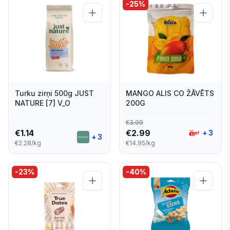
-
25
%
Turku zirņi 500g JUST
MANGO ALIS CO ŽĀVĒTS
NATURE [7] V_O
200G
€
3.99
€
1.14
€
2.99
+
3
+
3
€2.28/kg
€14.95/kg
-
23
%
-
40
%