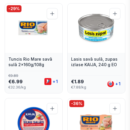
-
29
%
Tuncis Rio Mare savā
Lasis savā sulā, zupas
sulā 2x160g/108g
izlase KAIJA, 240 g EO
€
9.89
€
6.99
€
1.89
+
1
+
1
€32.36/kg
€7.88/kg
-
36
%