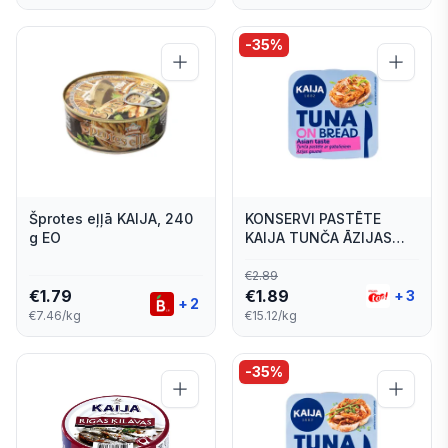
-
35
%
Šprotes eļļā KAIJA, 240
KONSERVI PASTĒTE
g EO
KAIJA TUNČA ĀZIJAS
GAUMĒ 125G
€
2.89
€
1.79
€
1.89
+
3
+
2
€7.46/kg
€15.12/kg
-
35
%