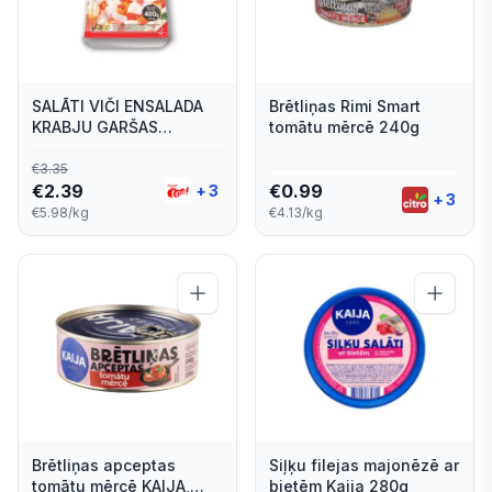
SALĀTI VIČI ENSALADA
Brētliņas Rimi Smart
KRABJU GARŠAS
tomātu mērcē 240g
NŪJIŅAS AR DĀRZEŅIEM
400G
€
3.35
€
2.39
€
0.99
+
3
+
3
€5.98/kg
€4.13/kg
Brētliņas apceptas
Siļķu filejas majonēzē ar
tomātu mērcē KAIJA,
bietēm Kaija 280g