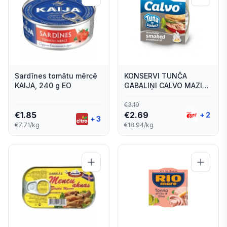
Sardīnes tomātu mērcē
KONSERVI TUNČA
KAIJA, 240 g EO
GABALIŅI CALVO MAZIE
KŪPINĀTI 142G
€
3.19
€
1.85
€
2.69
+
2
+
3
€7.71/kg
€18.94/kg