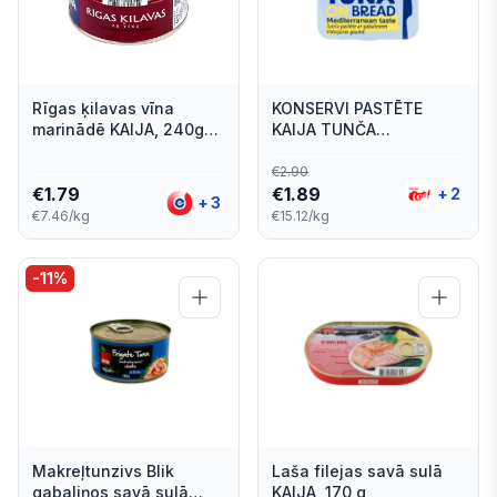
Rīgas ķilavas vīna
KONSERVI PASTĒTE
marinādē KAIJA, 240g
KAIJA TUNČA
EO
VIDUSJŪRAS GAUMĒ
125G
€
2.90
€
1.79
€
1.89
+
2
+
3
€7.46/kg
€15.12/kg
-
11
%
Makreļtunzivs Blik
Laša filejas savā sulā
gabaliņos savā sulā
KAIJA, 170 g