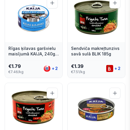
Rīgas ķilavas garšvielu
Sendviča makreļtunzivs
maisījumā KAIJA, 240g
savā sulā BLIK 185g
EO
€
1.79
€
1.39
+
2
+
2
€7.46/kg
€7.51/kg