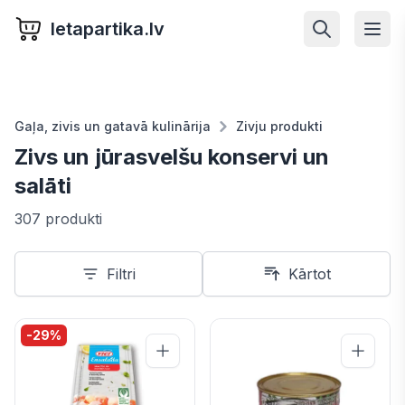
letapartika.lv
Gaļa, zivis un gatavā kulinārija
Zivju produkti
Zivs un jūrasvelšu konservi un
salāti
307 produkti
Filtri
Kārtot
-
29
%