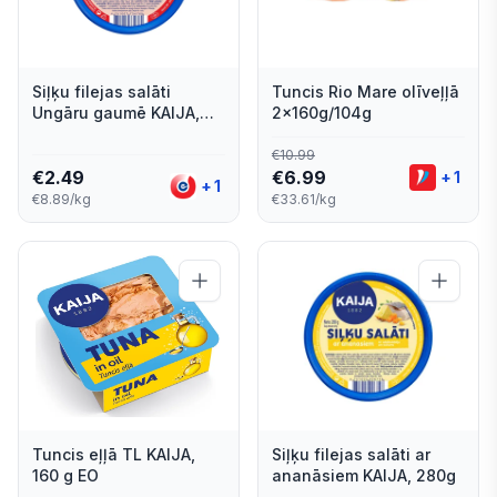
Siļķu filejas salāti
Tuncis Rio Mare olīveļļā
Ungāru gaumē KAIJA,
2x160g/104g
280g
€
10.99
€
2.49
€
6.99
+
1
+
1
€8.89/kg
€33.61/kg
Tuncis eļļā TL KAIJA,
Siļķu filejas salāti ar
160 g EO
ananāsiem KAIJA, 280g