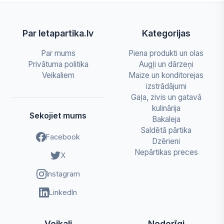
Par letapartika.lv
Kategorijas
Par mums
Piena produkti un olas
Privātuma politika
Augļi un dārzeņi
Veikaliem
Maize un konditorejas
izstrādājumi
Gaļa, zivis un gatavā
kulinārija
Sekojiet mums
Bakaleja
Saldētā pārtika
Facebook
Dzērieni
Nepārtikas preces
X
Instagram
LinkedIn
Veikali
Noderīgi