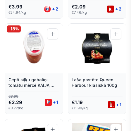
€
3.99
€
2.09
+
2
+
2
€24.94/kg
€7.46/kg
-
18
%
Cepti siļķu gabaliņi
Laša pastēte Queen
tomātu mērcē KAIJA,
Harbour klasiskā 100g
400 g
€
3.99
€
3.29
€
1.19
+
1
+
1
€8.22/kg
€11.90/kg