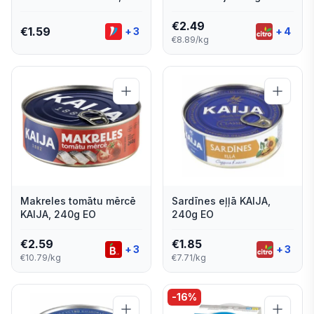
240 g EO
€
2.49
€
1.59
+
3
+
4
€8.89/kg
Makreles tomātu mērcē
Sardīnes eļļā KAIJA,
KAIJA, 240g EO
240g EO
€
2.59
€
1.85
+
3
+
3
€10.79/kg
€7.71/kg
-
16
%