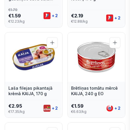
185g/130g
€
1.79
€
1.59
€
2.19
+
2
+
2
€12.23/kg
€12.88/kg
Laša filejas pikantajā
Brētliņas tomātu mērcē
krēmā KAIJA, 170 g
KAIJA, 240 g EO
€
2.95
€
1.59
+
2
+
2
€17.35/kg
€6.63/kg