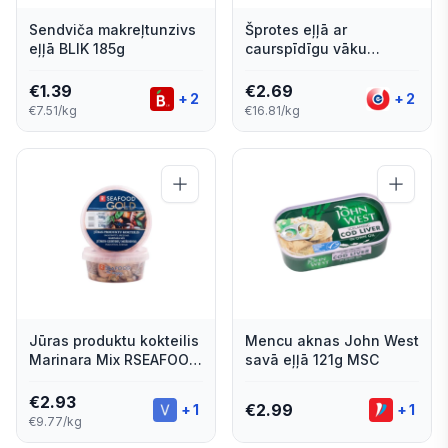
Sendviča makreļtunzivs
Šprotes eļļā ar
eļļā BLIK 185g
caurspīdīgu vāku
160g/112g
€
1.39
€
2.69
+
2
+
2
€7.51/kg
€16.81/kg
Jūras produktu kokteilis
Mencu aknas John West
Marinara Mix RSEAFOOD
savā eļļā 121g MSC
Gold 300g
€
2.93
€
2.99
+
1
+
1
€9.77/kg