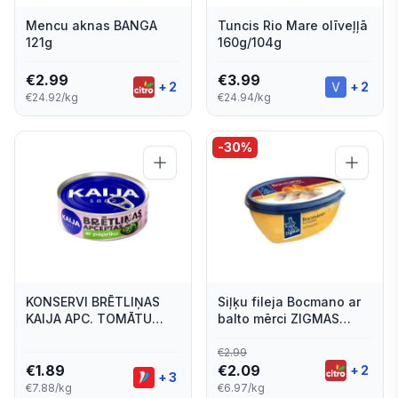
Mencu aknas BANGA
Tuncis Rio Mare olīveļļā
121g
160g/104g
€
2.99
€
3.99
+
2
+
2
€24.92/kg
€24.94/kg
-
30
%
KONSERVI BRĒTLIŅAS
Siļķu fileja Bocmano ar
KAIJA APC. TOMĀTU
balto mērci ZIGMAS
MĒRCĒ AR PAPRIKU
300g
240G
€
2.99
€
1.89
€
2.09
+
2
+
3
€7.88/kg
€6.97/kg