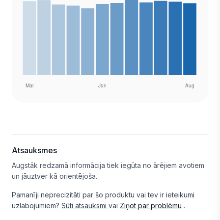
Atsauksmes
Augstāk redzamā informācija tiek iegūta no ārējiem avotiem
un jāuztver kā orientējoša.
Pamanīji neprecizitāti par šo produktu vai tev ir ieteikumi
uzlabojumiem?
Sūti atsauksmi
vai
Ziņot par problēmu
.