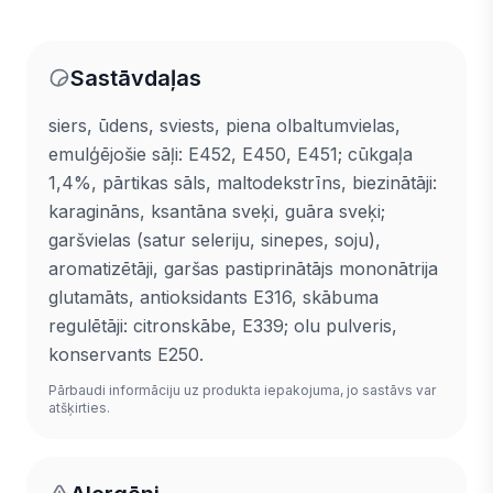
Sastāvdaļas
siers, ūdens, sviests, piena olbaltumvielas,
emulģējošie sāļi: E452, E450, E451; cūkgaļa
1,4%, pārtikas sāls, maltodekstrīns, biezinātāji:
karagināns, ksantāna sveķi, guāra sveķi;
garšvielas (satur seleriju, sinepes, soju),
aromatizētāji, garšas pastiprinātājs mononātrija
glutamāts, antioksidants E316, skābuma
regulētāji: citronskābe, E339; olu pulveris,
konservants E250.
Pārbaudi informāciju uz produkta iepakojuma, jo sastāvs var
atšķirties.