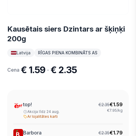
Kausētais siers Dzintars ar šķiņķi
200g
Latvija
RĪGAS PIENA KOMBINĀTS AS
€ 1.59
€ 2.35
-
Cena
top!
€
1.59
€
2.35
€7.95/kg
Akcija līdz 24 aug.
Ar lojalitātes karti
Barbora
€
1.79
€
2.35