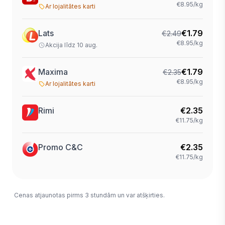
€8.95/kg
Ar lojalitātes karti
Lats
€
1.79
€
2.49
€8.95/kg
Akcija līdz 10 aug.
Maxima
€
1.79
€
2.35
€8.95/kg
Ar lojalitātes karti
Rimi
€
2.35
€11.75/kg
Promo C&C
€
2.35
€11.75/kg
Cenas atjaunotas pirms 3 stundām un var atšķirties.