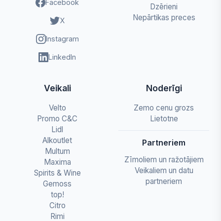
Facebook
Dzērieni
Nepārtikas preces
X
Instagram
LinkedIn
Veikali
Noderīgi
Velto
Zemo cenu grozs
Promo C&C
Lietotne
Lidl
Alkoutlet
Partneriem
Multum
Zīmoliem un ražotājiem
Maxima
Veikaliem un datu
Spirits & Wine
partneriem
Gemoss
top!
Citro
Rimi