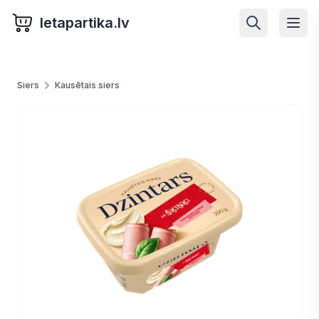
letapartika.lv
Siers
Kausētais siers