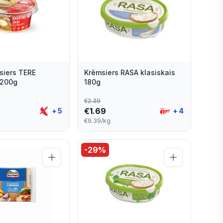
siers TERE
Krēmsiers RASA klasiskais
 200g
180g
€
2.39
€
1.69
+
5
+
4
€9.39/kg
-
29
%