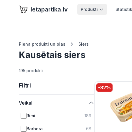
letapartika.lv
Produkti
Statisti
Piena produkti un olas
Siers
Kausētais siers
195 produkti
Filtri
-
32
%
Veikali
Rimi
189
Barbora
68