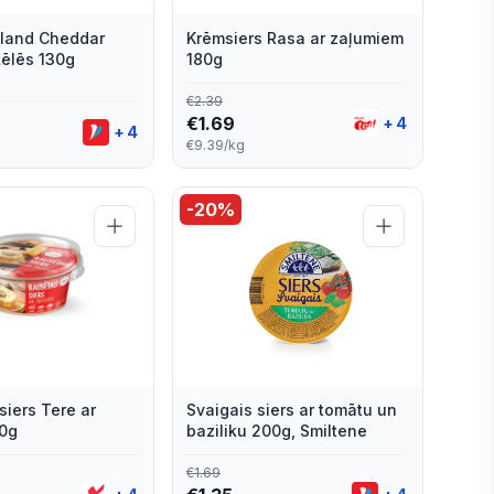
hland Cheddar
Krēmsiers Rasa ar zaļumiem
ķēlēs 130g
180g
€
2.39
€
1.69
+
4
+
4
€9.39/kg
-
20
%
siers Tere ar
Svaigais siers ar tomātu un
70g
baziliku 200g, Smiltene
€
1.69