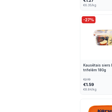
€
1.27
Tartare
2
€6.35/kg
Tine
2
-
27
%
Zelmas Piens
2
Arla
1
Castello
1
Crème Bonjour
1
Kausētais siers 
Euroser
1
trifelēm 180g
€
2.19
Goat Farm
1
€
1.59
€8.84/kg
Gourmet
1
Heidi
1