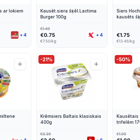
s ar lokiem
Kausēt.siera šķēl.Lactima
Siers Hoc
Burger 100g
kausēts š
€
1.49
€
0.75
€
1.75
+
4
+
4
€7.50/kg
€13.46/kg
-
21
%
-
50
%
miltene
Krēmsiers Baltais klasiskais
Kausētais 
400g
trifelēm 1
€
3.39
€
1.99