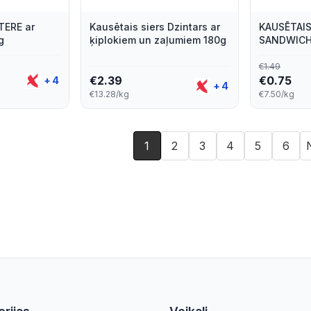
TERE ar
Kausētais siers Dzintars ar
KAUSĒTAIS
g
ķiplokiem un zaļumiem 180g
SANDWICH
€
1.49
€
2.39
€
0.75
+
4
+
4
€13.28/kg
€7.50/kg
1
2
3
4
5
6