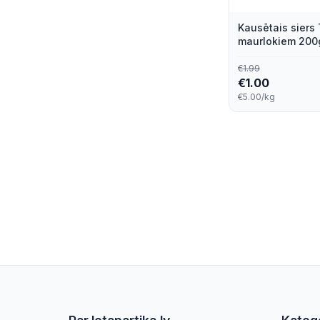
Kausētais siers 
Valdo
1
maurlokiem 200
Visiems
1
€
1.99
€
1.00
€5.00/kg