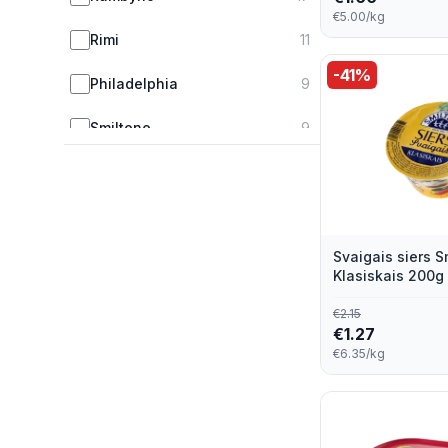
€5.00/kg
Rimi
11
-
41
%
Philadelphia
9
Smiltene
9
Jaunpils
8
Baltais
6
Svaigais siers S
Valio
6
Klasiskais 200g
Well Done
6
€
2.15
€
1.27
Cesvaines Piens
5
€6.35/kg
Farm Milk
5
Lactima
5