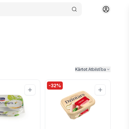
Kārtot:
Atbilstība
-
32
%