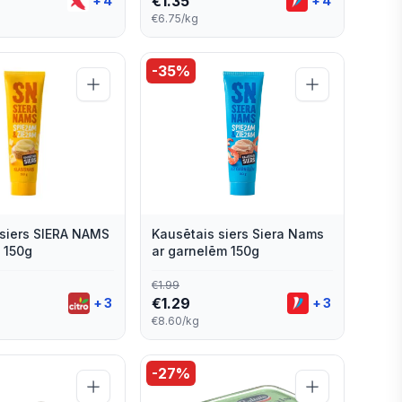
€
1.35
+
4
+
4
€6.75/kg
-
35
%
 siers SIERA NAMS
Kausētais siers Siera Nams
, 150g
ar garnelēm 150g
€
1.99
€
1.29
+
3
+
3
€8.60/kg
-
27
%