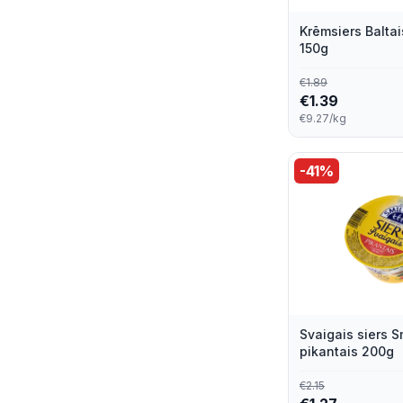
Babybel
2
Krēmsiers Baltai
150g
Chavroux
2
€
1.89
€
1.39
Estover
2
€9.27/kg
Ica
2
-
41
%
Jermi
2
Kārums
2
La Vache Qui Rit
2
Latgale
2
Svaigais siers S
Latgales Piens
2
pikantais 200g
Rasa
2
€
2.15