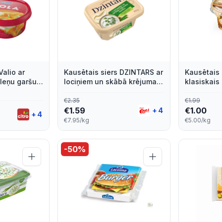
Valio ar
Kausētais siers DZINTARS ar
Kausētais 
leņu garšu
lociņiem un skābā krējuma
klasiskais
garšu, 200g
€
2.35
€
1.99
€
1.59
€
1.00
+
4
+
4
€7.95/kg
€5.00/kg
-
50
%