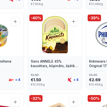
€7.95/kg
€13.08/kg
-
40
%
-
39
%
miltene
Siers ANNELE 45%
Krēmsiers 
kausētais, kūpināts, šķēlēs,
Original 1
150g
€
2.49
€
4.39
€
1.50
€
2.69
+
4
+
4
€10.00/kg
€13.45/kg
-
32
%
-
50
%