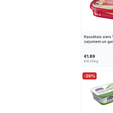
Siera Nams
5
Rimi Smart
4
Sn
4
Kausētais siers 
Tere
4
zaļumiem un gai
185g
Trikāta
4
€
1.89
€10.22/kg
Annele
3
Inalpi
3
-
26
%
Lactima Spolka Z O.O.
3
President
3
185 G
2