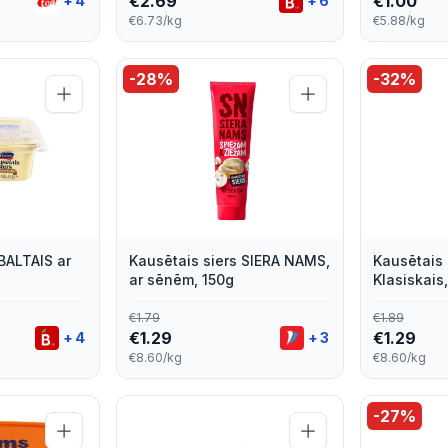
€
2.69
€
1.00
+
4
+
6
€6.73/kg
€5.88/kg
-
28
%
-
32
%
BALTAIS ar
Kausētais siers SIERA NAMS,
Kausētais
ar sēnēm, 150g
Klasiskais
€
1.79
€
1.89
€
1.29
€
1.29
+
4
+
3
€8.60/kg
€8.60/kg
-
27
%