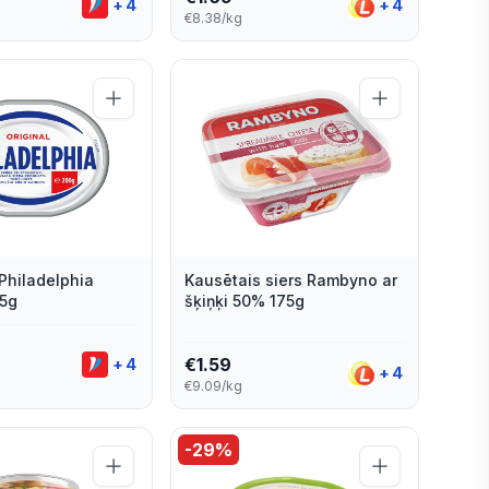
+
4
+
4
€8.38/kg
Philadelphia
Kausētais siers Rambyno ar
75g
šķiņķi 50% 175g
€
1.59
+
4
+
4
€9.09/kg
-
29
%