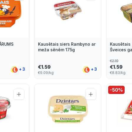
KĀRUMS
Kausētais siers Rambyno ar
Kausētais 
meža sēnēm 175g
Šveices g
€
2.19
€
1.59
€
1.59
+
3
+
3
€9.09/kg
€8.83/kg
-
50
%