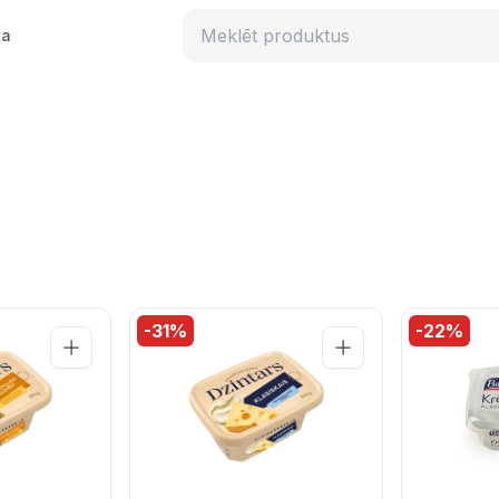
ka
-
31
%
-
22
%