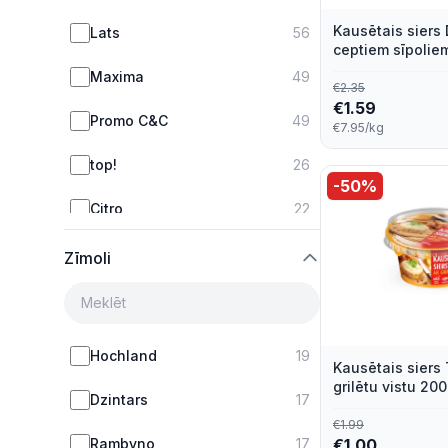
Kausētais siers
Lats
56
ceptiem sīpolie
gailenēm, 200g
Maxima
49
€
2.35
€
1.59
Promo C&C
49
€7.95/kg
top!
26
-
50
%
Citro
22
Velto
7
Zīmoli
Hochland
19
Kausētais siers 
grilētu vistu 20
Dzintars
17
€
1.99
Rambyno
17
€
1.00