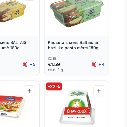
siers BALTAIS
Kausētais siers Baltais ar
aumē 180g
bazilika pesto mērci 180g
€
2.19
€
1.59
+
5
+
4
€8.83/kg
-
22
%