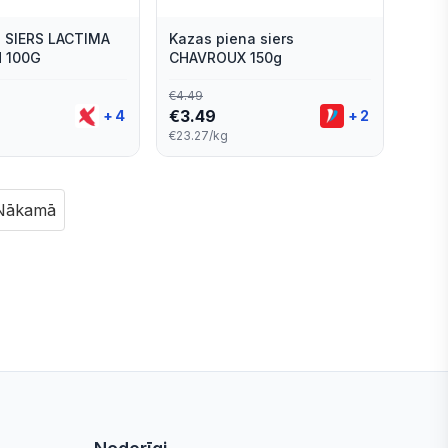
 SIERS LACTIMA
Kazas piena siers
 100G
CHAVROUX 150g
€
4.49
€
3.49
+
4
+
2
€23.27/kg
Nākamā