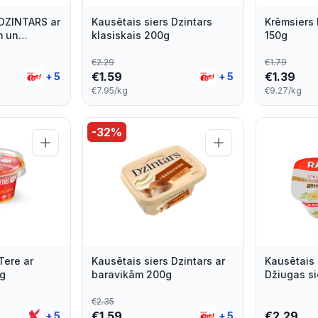
 DZINTARS ar
Kausētais siers Dzintars
Krēmsiers 
m un
klasiskais 200g
150g
€
2.29
€
1.79
€
1.59
€
1.39
+
5
+
5
€7.95/kg
€9.27/kg
-
32
%
Tere ar
Kausētais siers Dzintars ar
Kausētais 
0g
baravikām 200g
Džiugas si
€
2.35
€
1.59
€
2.29
+
5
+
5