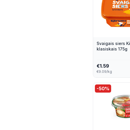
Miree
1
Old Amsterdam
1
Parmareggio
1
Président
1
Svaigais siers 
klasiskais 175g
Rambol
1
€
1.59
Rankas Piens
1
€9.09/kg
Šilutes Rambynas
1
-
50
%
Svalia
1
Tip Top
1
Trikata
1
V43662k
1