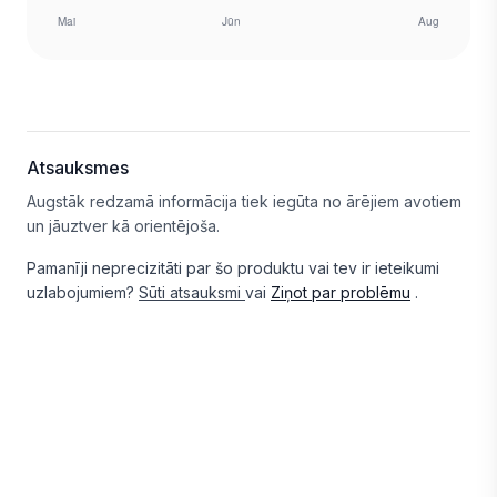
Atsauksmes
Augstāk redzamā informācija tiek iegūta no ārējiem avotiem
un jāuztver kā orientējoša.
Pamanīji neprecizitāti par šo produktu vai tev ir ieteikumi
uzlabojumiem?
Sūti atsauksmi
vai
Ziņot par problēmu
.