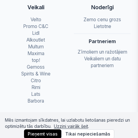
Veikali
Noderīgi
Velto
Zemo cenu grozs
Promo C&C
Lietotne
Lidl
Alkoutlet
Partneriem
Multum
Zīmoliem un ražotājiem
Maxima
Veikaliem un datu
top!
partneriem
Gemoss
Spirits & Wine
Citro
Rimi
Lats
Barbora
Mēs izmantojam sīkdatnes, lai uzlabotu lietošanas pieredzi un
optimizētu tās darbību.
Uzzini vairāk šeit
.
© 2026 letapartika.lv - Pārtikas cenu salīdzinājumi
Pieņemt visas
Tikai nepieciešamās