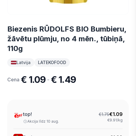
Biezenis RŪDOLFS BIO Bumbieru,
žāvētu plūmju, no 4 mēn., tūbiņā,
110g
Latvija
LATEKOFOOD
€ 1.09
€ 1.49
-
Cena
top!
€
1.09
€
1.75
€9.91/kg
Akcija līdz 10 aug.