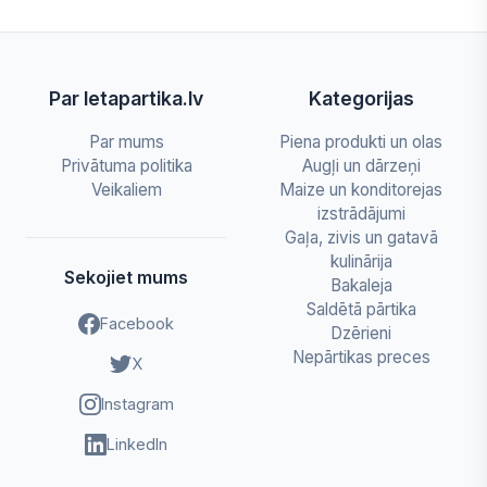
Par letapartika.lv
Kategorijas
Par mums
Piena produkti un olas
Privātuma politika
Augļi un dārzeņi
Veikaliem
Maize un konditorejas
izstrādājumi
Gaļa, zivis un gatavā
kulinārija
Sekojiet mums
Bakaleja
Saldētā pārtika
Facebook
Dzērieni
Nepārtikas preces
X
Instagram
LinkedIn