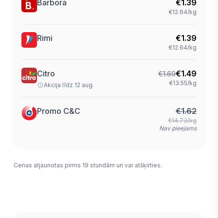
Barbora
€
1.39
€12.64/kg
Rimi
€
1.39
€12.64/kg
Citro
€
1.49
€
1.69
€13.55/kg
Akcija līdz 12 aug.
Promo C&C
€
1.62
€14.73/kg
Nav pieejams
Cenas atjaunotas pirms 19 stundām un var atšķirties.