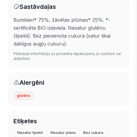
Sastāvdaļas
Bumbieri* 75%, žāvētas plūmes* 25%. *-
sertificēta BIO izejviela. Nesatur glutēnu
(lipekli). Bez pievienota cukura (satur tikai
dabīgus augļu cukuru).
Pārbaudi informāciju uz produkta iepakojuma, jo sastāvs var
atšķirties.
Alergēni
glutēns
Etiķetes
Nesatur lipekli
Nesatur pienu
Bez cukura