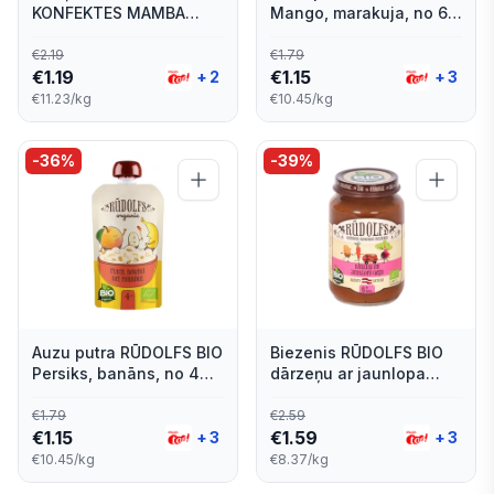
KONFEKTES MAMBA
Mango, marakuja, no 6
ORIGINAL 4-PAKA 106G
mēn, tūbiņā, 110g
€
2.19
€
1.79
€
1.19
€
1.15
+
2
+
3
€11.23/kg
€10.45/kg
-
36
%
-
39
%
Auzu putra RŪDOLFS BIO
Biezenis RŪDOLFS BIO
Persiks, banāns, no 4
dārzeņu ar jaunlopa
mēn., tūbiņā, 110g
gaļu, no 6 mēn., 190g
€
1.79
€
2.59
€
1.15
€
1.59
+
3
+
3
€10.45/kg
€8.37/kg