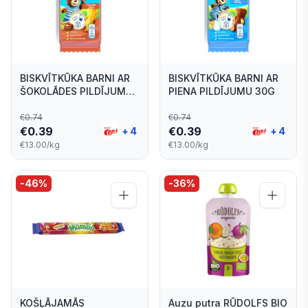
BISKVĪTKŪKA BARNI AR
BISKVĪTKŪKA BARNI AR
ŠOKOLĀDES PILDĪJUMU
PIENA PILDĪJUMU 30G
30G
€
0.74
€
0.74
€
0.39
€
0.39
+
4
+
4
€13.00/kg
€13.00/kg
-
46
%
-
36
%
KOŠĻĀJAMĀS
Auzu putra RŪDOLFS BIO