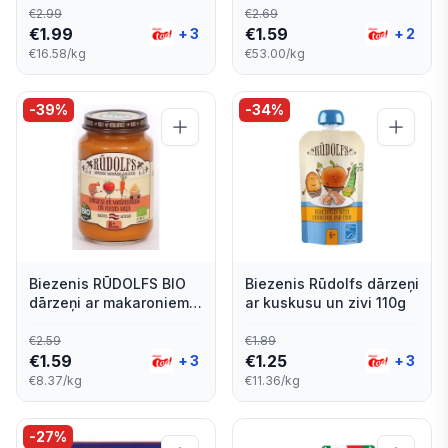
€
2.99
€
2.69
€
1.99
€
1.59
+
3
+
2
€16.58/kg
€53.00/kg
-
39
%
-
34
%
Biezenis RŪDOLFS BIO
Biezenis Rūdolfs dārzeņi
dārzeņi ar makaroniem
ar kuskusu un zivi 110g
un vistas gaļu, no 8
mēn., 190g
€
2.59
€
1.89
€
1.59
€
1.25
+
3
+
3
€8.37/kg
€11.36/kg
-
27
%