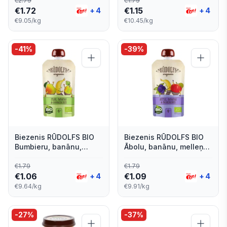
€
2.79
€
1.79
€
1.72
€
1.15
+
4
+
4
€9.05/kg
€10.45/kg
-
41
%
-
39
%
Biezenis RŪDOLFS BIO
Biezenis RŪDOLFS BIO
Bumbieru, banānu,
Ābolu, banānu, melleņu,
ērkšķogu, no 4 mēn.,
no 4 mēn., tūbiņā, 110g
tūbiņā, 110g
€
1.79
€
1.79
€
1.06
€
1.09
+
4
+
4
€9.64/kg
€9.91/kg
-
27
%
-
37
%