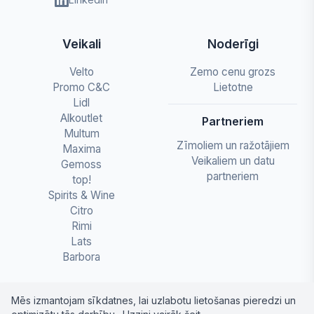
Veikali
Noderīgi
Velto
Zemo cenu grozs
Promo C&C
Lietotne
Lidl
Alkoutlet
Partneriem
Multum
Zīmoliem un ražotājiem
Maxima
Veikaliem un datu
Gemoss
partneriem
top!
Spirits & Wine
Citro
Rimi
Lats
Barbora
Mēs izmantojam sīkdatnes, lai uzlabotu lietošanas pieredzi un