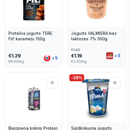
Proteīna jogurts TERE
Jogurts VALMIERA bez
Fit! karameļu 150g
laktozes 7% 350g
€
1.69
€
1.29
€
1.19
+
5
+
5
€8.60/kg
€3.40/kg
-
28
%
Biezpiena krēms Protein
Saldkrējuma jogurts