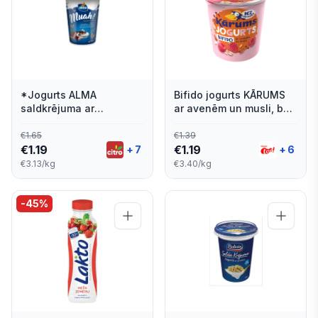
*Jogurts ALMA
Bifido jogurts KĀRUMS
saldkrējuma ar
ar avenēm un musli, bez
Stracciatella piedevu,
laktozes, 350g
380 g
€
1.65
€
1.39
€
1.19
€
1.19
+
7
+
6
€3.13/kg
€3.40/kg
-
45
%