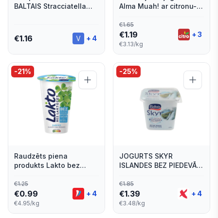
BALTAIS Stracciatella
Alma Muah! ar citronu-
200g
siera kūkas garšu 380g
€
1.65
€
1.19
+
3
€
1.16
+
4
€3.13/kg
-
21
%
-
25
%
Raudzēts piena
JOGURTS SKYR
produkts Lakto bez
ISLANDES BEZ PIEDEVĀM
laktozes 200g
400G
€
1.25
€
1.85
€
0.99
€
1.39
+
4
+
4
€4.95/kg
€3.48/kg