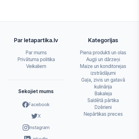
Par letapartika.lv
Kategorijas
Par mums
Piena produkti un olas
Privātuma politika
Augļi un dārzeņi
Veikaliem
Maize un konditorejas
izstrādājumi
Gaļa, zivis un gatavā
kulinārija
Sekojiet mums
Bakaleja
Saldētā pārtika
Facebook
Dzērieni
Nepārtikas preces
X
Instagram
LinkedIn