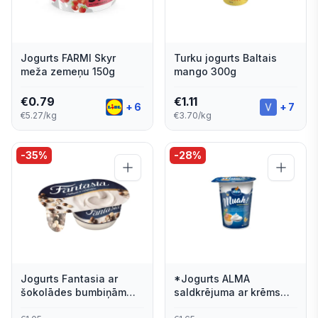
Jogurts FARMI Skyr
Turku jogurts Baltais
meža zemeņu 150g
mango 300g
€
0.79
€
1.11
+
6
+
7
€5.27/kg
€3.70/kg
-
35
%
-
28
%
Jogurts Fantasia ar
*Jogurts ALMA
šokolādes bumbiņām
saldkrējuma ar krēms
100g
brulē piedevu, 380 g