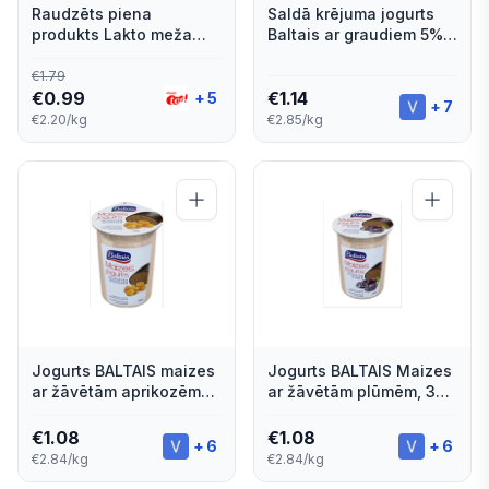
Raudzēts piena
Saldā krējuma jogurts
produkts Lakto meža
Baltais ar graudiem 5%
zemeņu 450g
400g
€
1.79
€
0.99
€
1.14
+
5
+
7
€2.20/kg
€2.85/kg
Jogurts BALTAIS maizes
Jogurts BALTAIS Maizes
ar žāvētām aprikozēm
ar žāvētām plūmēm, 380
380g
g
€
1.08
€
1.08
+
6
+
6
€2.84/kg
€2.84/kg