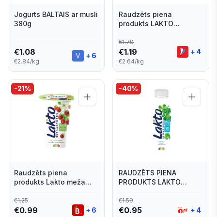
Jogurts BALTAIS ar musli
Raudzēts piena
380g
produkts LAKTO
klasiskais 450g
€
1.79
€
1.08
€
1.19
+
4
+
6
€2.84/kg
€2.64/kg
-
21
%
-
40
%
Raudzēts piena
RAUDZĒTS PIENA
produkts Lakto meža
PRODUKTS LAKTO
zemeņu, bez laktozes
DABISKS BEZLAKTOZES
200g
270G
€
1.25
€
1.59
€
0.99
€
0.95
+
6
+
4