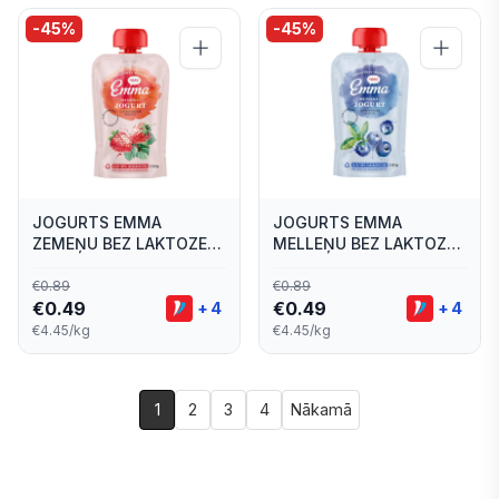
-
45
%
-
45
%
JOGURTS EMMA
JOGURTS EMMA
ZEMEŅU BEZ LAKTOZES
MELLEŅU BEZ LAKTOZES
POUCH 110G
POUCH 110G
€
0.89
€
0.89
€
0.49
€
0.49
+
4
+
4
€4.45/kg
€4.45/kg
1
2
3
4
Nākamā