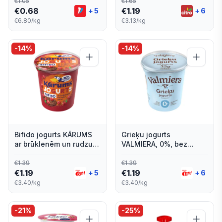
€
1.05
€
1.65
€
0.68
€
1.19
+
5
+
6
€6.80/kg
€3.13/kg
-
14
%
-
14
%
Bifido jogurts KĀRUMS
Grieķu jogurts
ar brūklenēm un rudzu
VALMIERA, 0%, bez
rīvmaizi, bez laktozes,
laktozes, 350g
350g
€
1.39
€
1.39
€
1.19
€
1.19
+
5
+
6
€3.40/kg
€3.40/kg
-
21
%
-
25
%