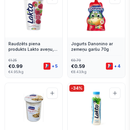
Raudzēts piena
Jogurts Danonino ar
produkts Lakto aveņu,
zemeņu garšu 70g
bez laktozes 200g
€
1.25
€
0.79
€
0.99
€
0.59
+
5
+
4
€4.95/kg
€8.43/kg
-
34
%