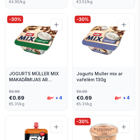
€4.95/kg
€3.52/kg
-
30
%
-
30
%
JOGURTS MÜLLER MIX
Jogurts Muller mix ar
MAKADĀMIJAS AR
vafelēm 130g
ŠOKOLĀDES
ZVAIGZNĪTĒM 130G
€
0.99
€
0.99
€
0.69
€
0.69
+
4
+
4
€5.31/kg
€5.31/kg
-
30
%