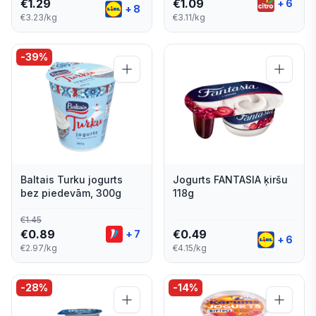
€
1.29
€
1.09
+
6
+
8
€3.23/kg
€3.11/kg
-
39
%
Baltais Turku jogurts
Jogurts FANTASIA ķiršu
bez piedevām, 300g
118g
€
1.45
€
0.89
€
0.49
+
7
+
6
€2.97/kg
€4.15/kg
-
28
%
-
14
%