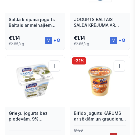
Saldā krējuma jogurts
JOGURTS BALTAIS
Baltais ar melnajiem
SALDĀ KRĒJUMA AR
ķiršiem 400g
ZEMENĒM 400G
€
1.14
€
1.14
+
8
+
8
€2.85/kg
€2.85/kg
-
31
%
Grieķu jogurts bez
Bifido jogurts KĀRUMS
piedevām, 9%
ar sēklām un graudiem,
olbaltumvielas, 400g
bez laktozes, 350g
€
1.59