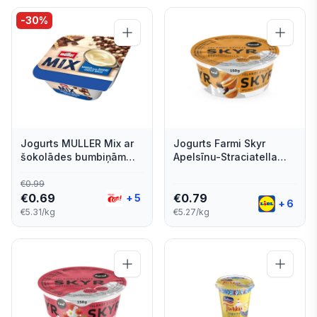
-
30
%
Jogurts MULLER Mix ar
Jogurts Farmi Skyr
šokolādes bumbiņām
Apelsīnu-Straciatella
130g
150g
€
0.99
€
0.69
€
0.79
+
5
+
6
€5.31/kg
€5.27/kg