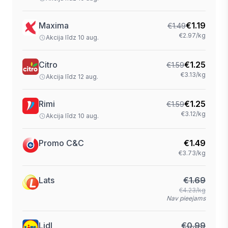
Maxima
€
1.19
€
1.49
€2.97/kg
Akcija līdz 10 aug.
Citro
€
1.25
€
1.59
€3.13/kg
Akcija līdz 12 aug.
Rimi
€
1.25
€
1.59
€3.12/kg
Akcija līdz 10 aug.
Promo C&C
€
1.49
€3.73/kg
Lats
€
1.69
€4.23/kg
Nav pieejams
Lidl
€
0.99