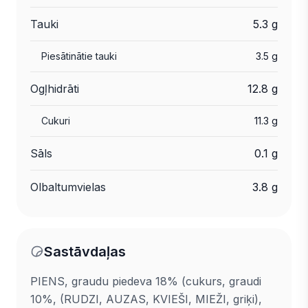
Tauki
5.3 g
Piesātinātie tauki
3.5 g
Ogļhidrāti
12.8 g
Cukuri
11.3 g
Sāls
0.1 g
Olbaltumvielas
3.8 g
Sastāvdaļas
PIENS, graudu piedeva 18% (cukurs, graudi
10%, (RUDZI, AUZAS, KVIEŠI, MIEŽI, griķi),