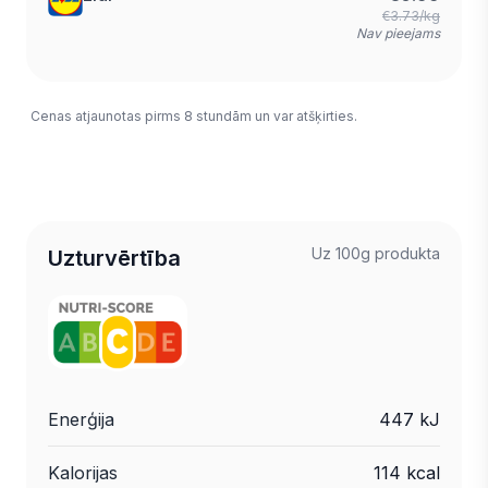
€3.73/kg
Nav pieejams
Cenas atjaunotas pirms 8 stundām un var atšķirties.
Uz 100g produkta
Uzturvērtība
Enerģija
447 kJ
Kalorijas
114 kcal