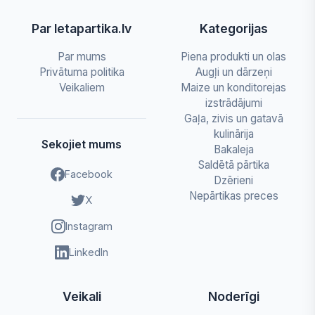
Par letapartika.lv
Kategorijas
Par mums
Piena produkti un olas
Privātuma politika
Augļi un dārzeņi
Veikaliem
Maize un konditorejas
izstrādājumi
Gaļa, zivis un gatavā
kulinārija
Sekojiet mums
Bakaleja
Saldētā pārtika
Facebook
Dzērieni
Nepārtikas preces
X
Instagram
LinkedIn
Veikali
Noderīgi