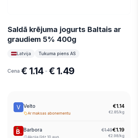
Saldā krējuma jogurts Baltais ar
graudiem 5% 400g
Latvija
Tukuma piens AS
€ 1.14
€ 1.49
-
Cena
Velto
€
1.14
€2.85/kg
Ar maksas abonementu
Barbora
€
1.19
€
1.49
€2.98/kg
Akcija līdz 10 aug.