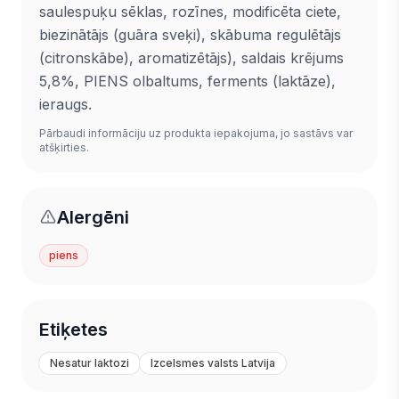
saulespuķu sēklas, rozīnes, modificēta ciete,
biezinātājs (guāra sveķi), skābuma regulētājs
(citronskābe), aromatizētājs), saldais krējums
5,8%, PIENS olbaltums, ferments (laktāze),
ieraugs.
Pārbaudi informāciju uz produkta iepakojuma, jo sastāvs var
atšķirties.
Alergēni
piens
Etiķetes
Nesatur laktozi
Izcelsmes valsts Latvija