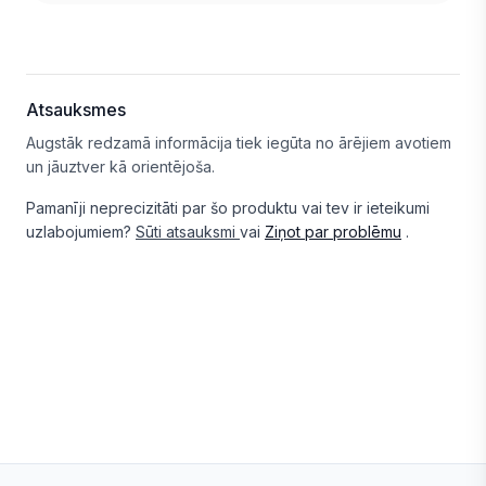
Atsauksmes
Augstāk redzamā informācija tiek iegūta no ārējiem avotiem
un jāuztver kā orientējoša.
Pamanīji neprecizitāti par šo produktu vai tev ir ieteikumi
uzlabojumiem?
Sūti atsauksmi
vai
Ziņot par problēmu
.