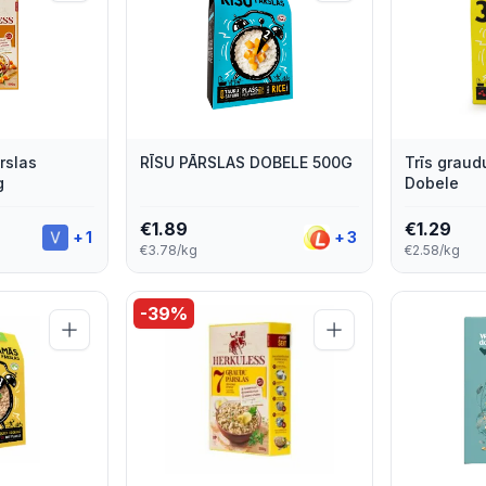
rslas
RĪSU PĀRSLAS DOBELE 500G
Trīs graud
g
Dobele
€
1.89
€
1.29
+
1
+
3
€3.78/kg
€2.58/kg
-
39
%