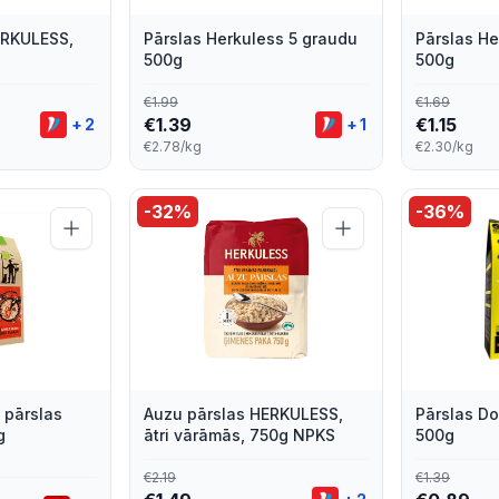
ERKULESS,
Pārslas Herkuless 5 graudu
Pārslas He
500g
500g
€
1.99
€
1.69
€
1.39
€
1.15
+
2
+
1
€2.78/kg
€2.30/kg
-
32
%
-
36
%
 pārslas
Auzu pārslas HERKULESS,
Pārslas D
g
ātri vārāmās, 750g NPKS
500g
€
2.19
€
1.39