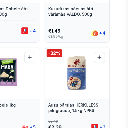
as Dobele ātri
Kukurūzas pārslas ātri
00g
vārāmās VALDO, 500g
€
1.45
+
4
+
4
€2.90/kg
-
32
%
ele 1kg
Auzu pārslas HERKULESS
pilngraudu, 1.5kg NPKS
€
3.49
€
2.39
+
5
+
3