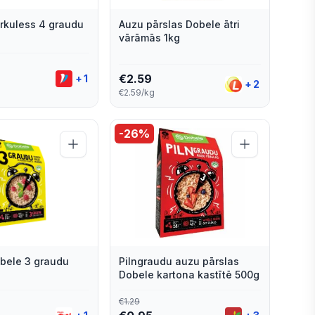
rkuless 4 graudu
Auzu pārslas Dobele ātri
vārāmās 1kg
€
2.59
+
1
+
2
€2.59/kg
-
26
%
obele 3 graudu
Pilngraudu auzu pārslas
Dobele kartona kastītē 500g
€
1.29