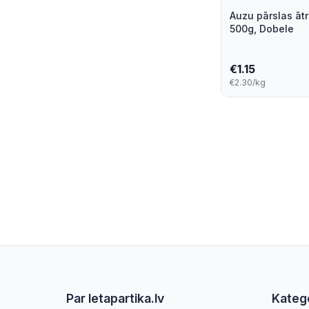
Auzu pārslas āt
500g, Dobele
€
1.15
€2.30/kg
Par letapartika.lv
Katego