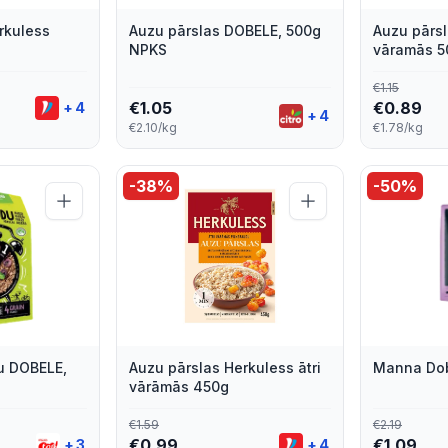
rkuless
Auzu pārslas DOBELE, 500g
Auzu pārsl
NPKS
vāramās 5
€
1.15
€
1.05
€
0.89
+
4
+
4
€2.10/kg
€1.78/kg
-
38
%
-
50
%
u DOBELE,
Auzu pārslas Herkuless ātri
Manna Dob
vārāmās 450g
€
1.59
€
2.19
€
0.99
€
1.09
+
3
+
4