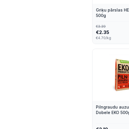
Griķu pārslas H
500g
€
3.39
€
2.35
€4.70/kg
Pilngraudu auzu
Dobele EKO 500