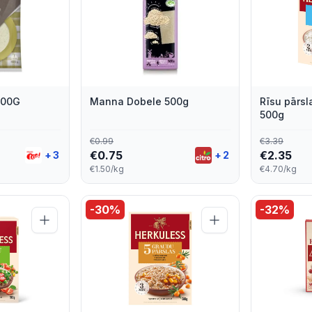
800G
Manna Dobele 500g
Rīsu pārs
500g
€
0.99
€
3.39
€
0.75
€
2.35
+
3
+
2
€1.50/kg
€4.70/kg
-
30
%
-
32
%