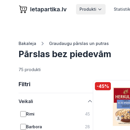
letapartika.lv
Produkti
Statisti
Bakaleja
Graudaugu pārslas un putras
Pārslas bez piedevām
75 produkti
Filtri
-
45
%
Veikali
Rimi
45
Barbora
28