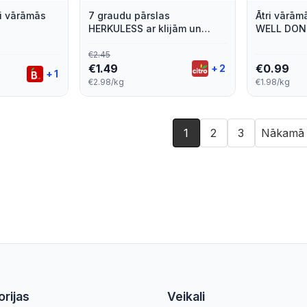
ri vārāmās
7 graudu pārslas
Ātri vārām
HERKULESS ar klijām un
WELL DON
linsēklām, 500g
€
2.45
€
1.49
€
0.99
+
2
+
1
€2.98/kg
€1.98/kg
1
2
3
Nākamā
rijas
Veikali