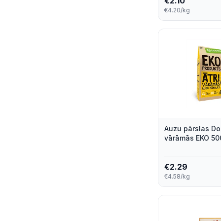
€
2.10
€4.20/kg
Auzu pārslas Dob
vārāmās EKO 50
€
2.29
€4.58/kg