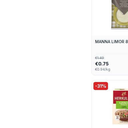
Tip Top
1
MANNA LIMOR 
€
1.49
€
0.75
€0.94/kg
-
31
%