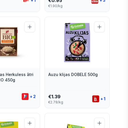
€
0.95
+
1
+
3
€1.90/kg
as Herkuless ātri
Auzu klijas DOBELE 500g
IO 450g
€
1.39
+
2
+
1
€2.78/kg