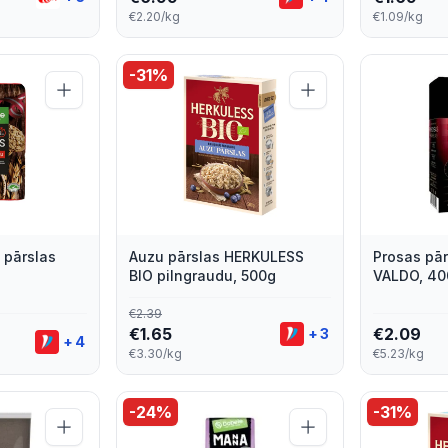
€2.20/kg
€1.09/kg
-
31
%
 pārslas
Auzu pārslas HERKULESS
Prosas pār
BIO pilngraudu, 500g
VALDO, 40
€
2.39
€
1.65
€
2.09
+
3
+
4
€3.30/kg
€5.23/kg
-
24
%
-
31
%