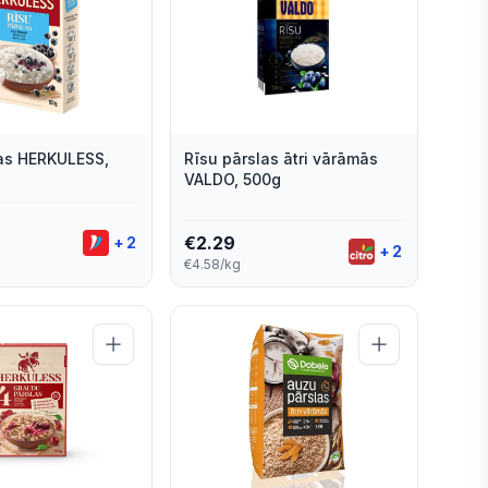
las HERKULESS,
Rīsu pārslas ātri vārāmās
VALDO, 500g
€
2.29
+
2
+
2
€4.58/kg