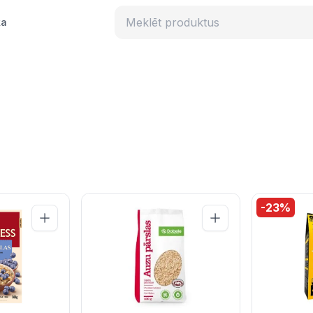
ka
-
23
%