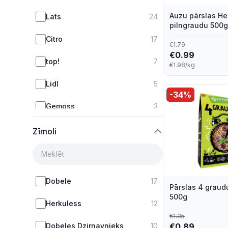
Auzu pārslas He
Lats
24
pilngraudu 500g
Citro
17
€
1.79
€
0.99
top!
7
€1.98/kg
Lidl
5
-
34
%
Gemoss
3
Velto
2
Zīmoli
Promo C&C
1
Dobele
17
Pārslas 4 graud
500g
Herkuless
12
€
1.35
Dobeles Dzirnavnieks
10
€
0.89