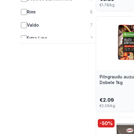
€1.78/kg
Rimi
8
Valdo
7
Extra Line
3
Super Garden
3
Well Done
2
Pilngraudu auzu
Just Nature
1
Dobele 1kg
Kaņepītes
1
€
2.09
Limor
1
€2.09/kg
Maheev
1
-
50
%
Tautas
1