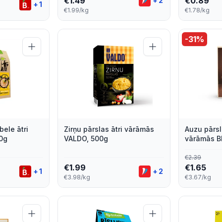
€
1.49
€
0.89
+
2
+
1
€1.99/kg
€1.78/kg
-
31
%
ele ātri
Zirņu pārslas ātri vārāmās
Auzu pārsl
0g
VALDO, 500g
vārāmās B
€
2.39
€
1.99
€
1.65
+
1
+
2
€3.98/kg
€3.67/kg