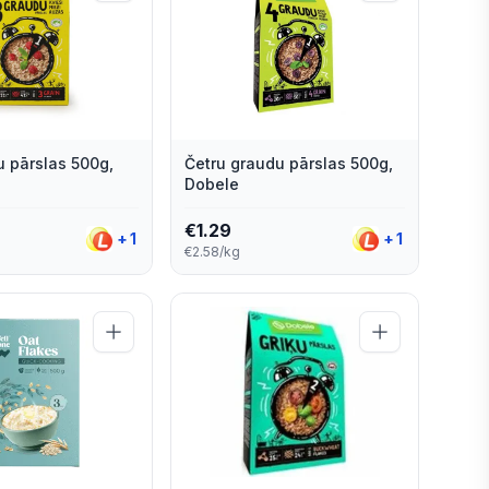
u pārslas 500g,
Četru graudu pārslas 500g,
Dobele
€
1.29
+
1
+
1
€2.58/kg