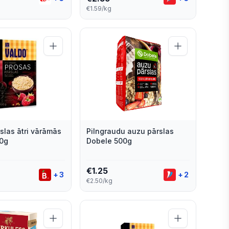
€1.59/kg
slas ātri vārāmās
Pilngraudu auzu pārslas
0g
Dobele 500g
€
1.25
+
3
+
2
€2.50/kg