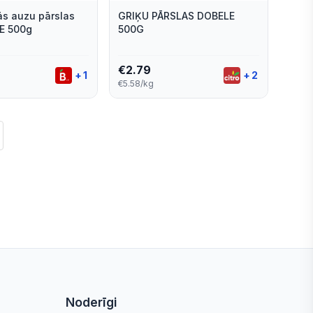
ās auzu pārslas
GRIĶU PĀRSLAS DOBELE
E 500g
500G
€
2.79
+
1
+
2
€5.58/kg
Noderīgi