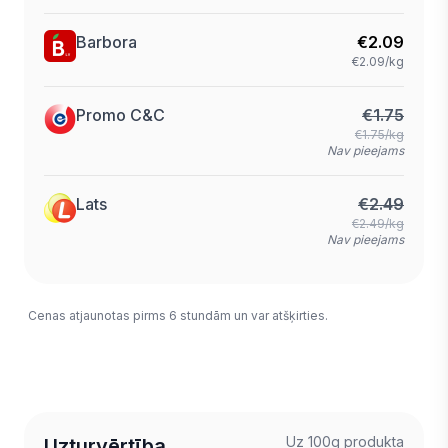
Barbora
€
2.09
€2.09/kg
Promo C&C
€
1.75
€1.75/kg
Nav pieejams
Lats
€
2.49
€2.49/kg
Nav pieejams
Cenas atjaunotas pirms 6 stundām un var atšķirties.
Uz 100g produkta
Uzturvērtība