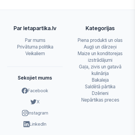
Par letapartika.lv
Kategorijas
Par mums
Piena produkti un olas
Privātuma politika
Augļi un dārzeņi
Veikaliem
Maize un konditorejas
izstrādājumi
Gaļa, zivis un gatavā
kulinārija
Sekojiet mums
Bakaleja
Saldētā pārtika
Facebook
Dzērieni
Nepārtikas preces
X
Instagram
LinkedIn