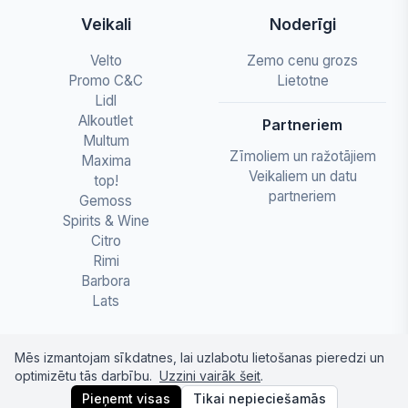
Veikali
Noderīgi
Velto
Zemo cenu grozs
Promo C&C
Lietotne
Lidl
Alkoutlet
Partneriem
Multum
Zīmoliem un ražotājiem
Maxima
Veikaliem un datu
top!
partneriem
Gemoss
Spirits & Wine
Citro
Rimi
Barbora
Lats
Mēs izmantojam sīkdatnes, lai uzlabotu lietošanas pieredzi un
optimizētu tās darbību.
Uzzini vairāk šeit
.
© 2026 letapartika.lv - Pārtikas cenu salīdzinājumi
Pieņemt visas
Tikai nepieciešamās