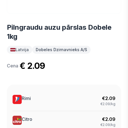
Pilngraudu auzu pārslas Dobele
1kg
Latvija
Dobeles Dzirnavnieks A/S
€ 2.09
Cena
Rimi
€
2.09
€2.09/kg
Citro
€
2.09
€2.09/kg