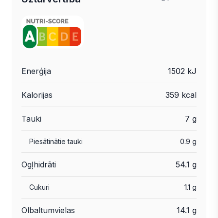
Enerģija
1502 kJ
Kalorijas
359 kcal
Tauki
7 g
Piesātinātie tauki
0.9 g
Ogļhidrāti
54.1 g
Cukuri
1.1 g
Olbaltumvielas
14.1 g