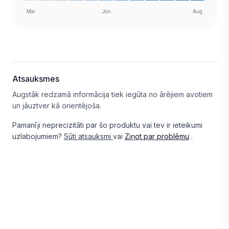
Atsauksmes
Augstāk redzamā informācija tiek iegūta no ārējiem avotiem
un jāuztver kā orientējoša.
Pamanīji neprecizitāti par šo produktu vai tev ir ieteikumi
uzlabojumiem?
Sūti atsauksmi
vai
Ziņot par problēmu
.