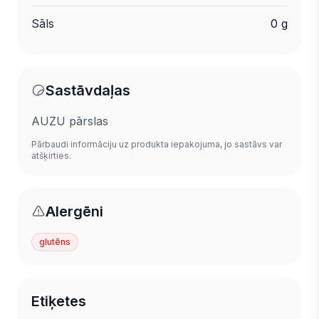
Sāls
0 g
Sastāvdaļas
AUZU pārslas
Pārbaudi informāciju uz produkta iepakojuma, jo sastāvs var
atšķirties.
Alergēni
glutēns
Etiķetes