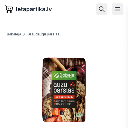
letapartika.lv
Bakaleja
Graudaugu pārslas un putras