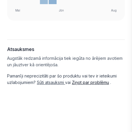
Atsauksmes
Augstāk redzamā informācija tiek iegūta no ārējiem avotiem
un jāuztver kā orientējoša.
Pamanīji neprecizitāti par šo produktu vai tev ir ieteikumi
uzlabojumiem?
Sūti atsauksmi
vai
Ziņot par problēmu
.