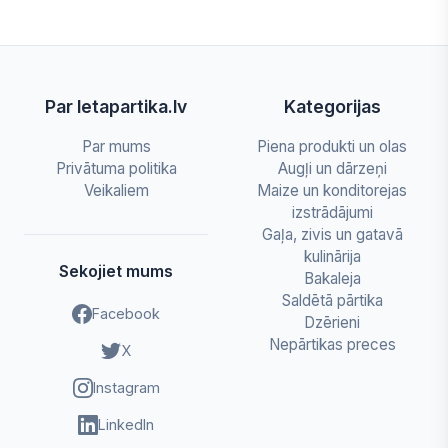
Par letapartika.lv
Kategorijas
Par mums
Piena produkti un olas
Privātuma politika
Augļi un dārzeņi
Veikaliem
Maize un konditorejas
izstrādājumi
Gaļa, zivis un gatavā
kulinārija
Sekojiet mums
Bakaleja
Saldētā pārtika
Facebook
Dzērieni
Nepārtikas preces
X
Instagram
LinkedIn