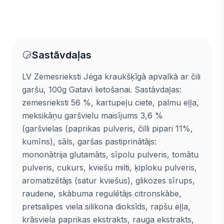
Sastāvdaļas
LV Zemesrieksti Jėga kraukšķīgā apvalkā ar čili
garšu, 100g Gatavi lietošanai. Sastāvdaļas:
zemesrieksti 56 %, kartupeļu ciete, palmu eļļa,
meksikāņu garšvielu maisījums 3,6 %
(garšvielas (paprikas pulveris, čilli pipari 11%,
kumīns), sāls, garšas pastiprinātājs:
mononātrija glutamāts, sīpolu pulveris, tomātu
pulveris, cukurs, kviešu milti, ķiploku pulveris,
aromatizētājs (satur kviešus), glikozes sīrups,
raudene, skābuma regulētājs citronskābe,
pretsalipes viela silikona dioksīds, rapšu eļļa,
krāsviela paprikas ekstrakts, rauga ekstrakts,