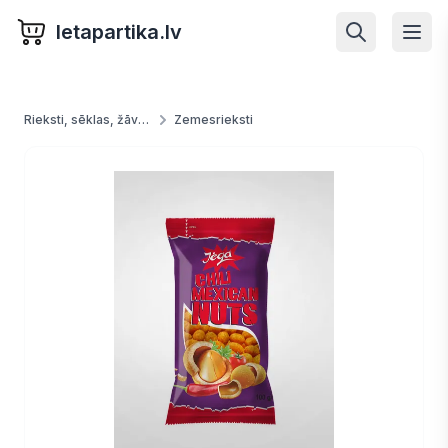
letapartika.lv
Rieksti, sēklas, žāvētas ogas, augļi un dārzeņi
Zemesrieksti