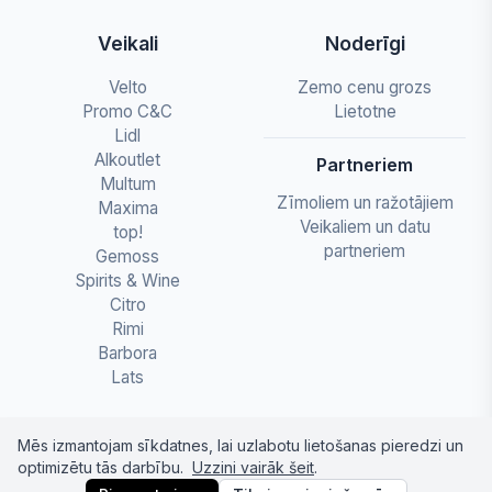
Veikali
Noderīgi
Velto
Zemo cenu grozs
Promo C&C
Lietotne
Lidl
Alkoutlet
Partneriem
Multum
Zīmoliem un ražotājiem
Maxima
Veikaliem un datu
top!
partneriem
Gemoss
Spirits & Wine
Citro
Rimi
Barbora
Lats
Mēs izmantojam sīkdatnes, lai uzlabotu lietošanas pieredzi un
optimizētu tās darbību.
Uzzini vairāk šeit
.
© 2026 letapartika.lv - Pārtikas cenu salīdzinājumi