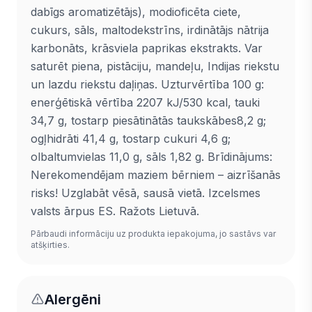
dabīgs aromatizētājs), modioficēta ciete,
cukurs, sāls, maltodekstrīns, irdinātājs nātrija
karbonāts, krāsviela paprikas ekstrakts. Var
saturēt piena, pistāciju, mandeļu, Indijas riekstu
un lazdu riekstu daļiņas. Uzturvērtība 100 g:
enerģētiskā vērtība 2207 kJ/530 kcal, tauki
34,7 g, tostarp piesātinātās taukskābes8,2 g;
ogļhidrāti 41,4 g, tostarp cukuri 4,6 g;
olbaltumvielas 11,0 g, sāls 1,82 g. Brīdinājums:
Nerekomendējam maziem bērniem – aizrīšanās
risks! Uzglabāt vēsā, sausā vietā. Izcelsmes
valsts ārpus ES. Ražots Lietuvā.
Pārbaudi informāciju uz produkta iepakojuma, jo sastāvs var
atšķirties.
Alergēni