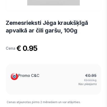
Zemesrieksti Jėga kraukšķīgā
apvalkā ar čili garšu, 100g
€ 0.95
Cena
Promo C&C
€
0.95
€9.50/kg
Nav pieejams
Cenas atjaunotas pirms 2 mēnešiem un var atšķirties.