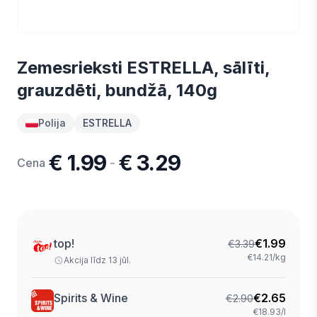
Zemesrieksti ESTRELLA, sālīti,
grauzdēti, bundžā, 140g
Polija
ESTRELLA
€ 1.99
€ 3.29
-
Cena
top!
€
1.99
€
3.39
€14.21/kg
Akcija līdz 13 jūl.
Spirits & Wine
€
2.65
€
2.90
€18.93/l