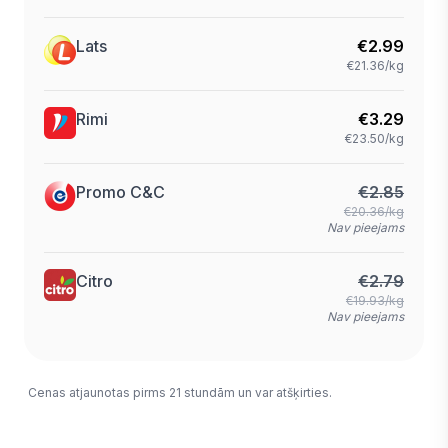
Lats
€
2.99
€21.36/kg
Rimi
€
3.29
€23.50/kg
Promo C&C
€
2.85
€20.36/kg
Nav pieejams
Citro
€
2.79
€19.93/kg
Nav pieejams
Cenas atjaunotas pirms 21 stundām un var atšķirties.