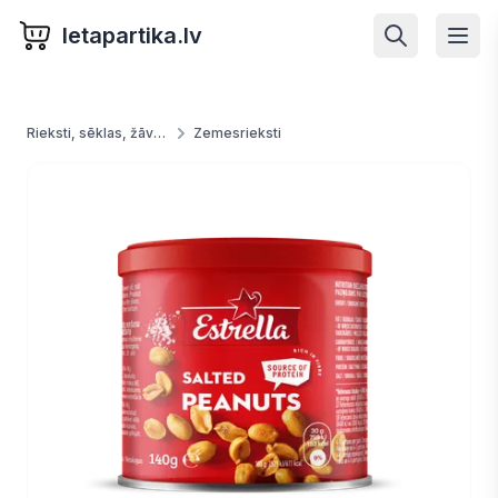
letapartika.lv
Rieksti, sēklas, žāvētas ogas, augļi un dārzeņi
Zemesrieksti