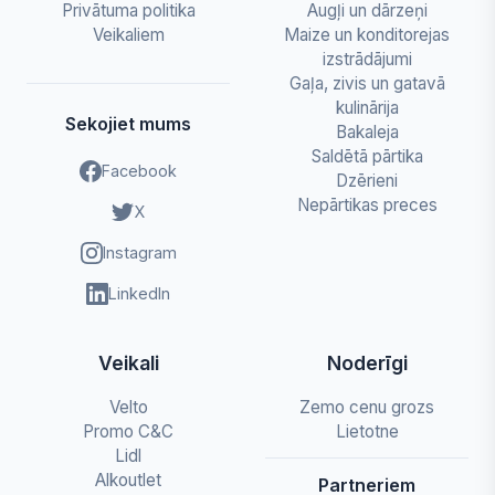
Privātuma politika
Augļi un dārzeņi
Veikaliem
Maize un konditorejas
izstrādājumi
Gaļa, zivis un gatavā
kulinārija
Sekojiet mums
Bakaleja
Saldētā pārtika
Facebook
Dzērieni
Nepārtikas preces
X
Instagram
LinkedIn
Veikali
Noderīgi
Velto
Zemo cenu grozs
Promo C&C
Lietotne
Lidl
Alkoutlet
Partneriem