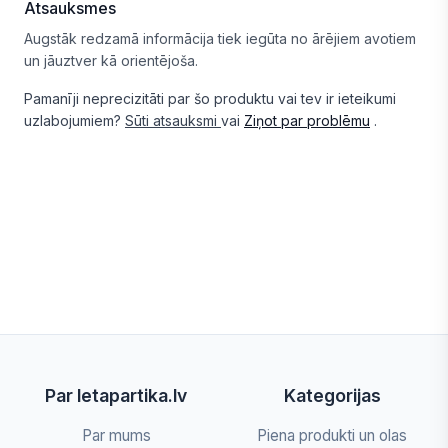
Atsauksmes
Augstāk redzamā informācija tiek iegūta no ārējiem avotiem
un jāuztver kā orientējoša.
Pamanīji neprecizitāti par šo produktu vai tev ir ieteikumi
uzlabojumiem?
Sūti atsauksmi
vai
Ziņot par problēmu
.
Par letapartika.lv
Kategorijas
Par mums
Piena produkti un olas