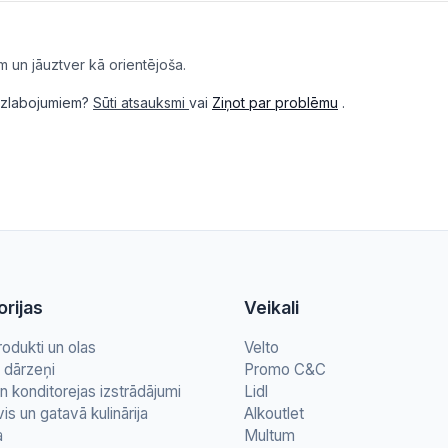
m un jāuztver kā orientējoša.
i uzlabojumiem?
Sūti atsauksmi
vai
Ziņot par problēmu
.
rijas
Veikali
rodukti un olas
Velto
n dārzeņi
Promo C&C
n konditorejas izstrādājumi
Lidl
vis un gatavā kulinārija
Alkoutlet
a
Multum