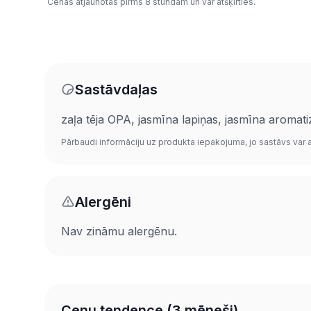
Cenas atjaunotas pirms 8 stundām un var atšķirties.
Sastāvdaļas
zaļa tēja OPA, jasmīna lapiņas, jasmīna aromati
Pārbaudi informāciju uz produkta iepakojuma, jo sastāvs var at
Alergēni
Nav zināmu alergēnu.
Cenu tendence (3 mēneši)