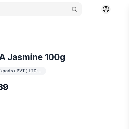
RA Jasmine 100g
Exports ( PVT ) LTD; …
39