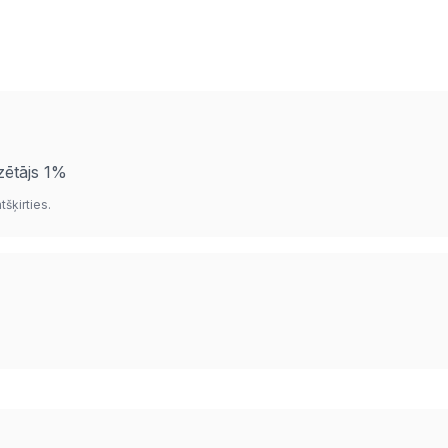
zētājs 1%
šķirties.