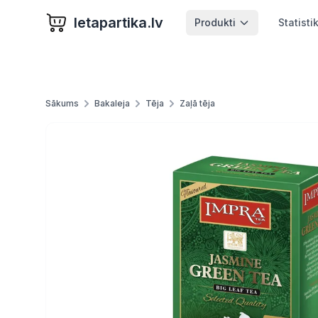
letapartika.lv
Produkti
Statisti
Sākums
Bakaleja
Tēja
Zaļā tēja