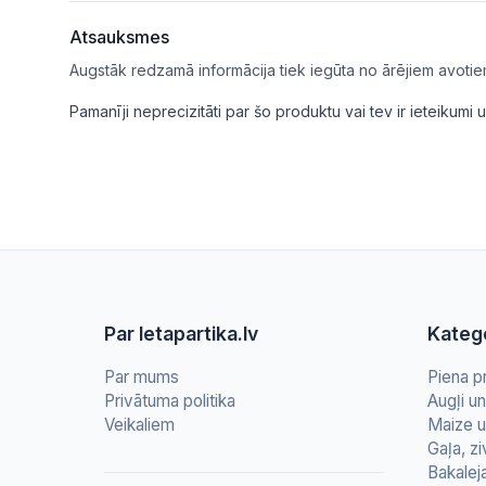
Atsauksmes
Augstāk redzamā informācija tiek iegūta no ārējiem avotie
Pamanīji neprecizitāti par šo produktu vai tev ir ieteikum
Par letapartika.lv
Katego
Par mums
Piena p
Privātuma politika
Augļi u
Veikaliem
Maize u
Gaļa, zi
Bakalej