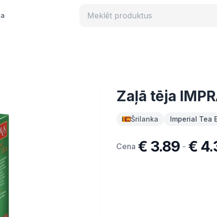
ka
Zaļā tēja IMP
Šrilanka
Imperial Tea 
€ 3.89
€ 4.
-
Cena