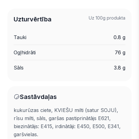
Uz 100g produkta
Uzturvērtība
Tauki
0.8 g
Ogļhidrāti
76 g
Sāls
3.8 g
Sastāvdaļas
kukurūzas ciete, KVIEŠU milti (satur SOJU),
rīsu milti, sāls, garšas pastiprinātājs E621,
biezinātājs: E415, irdinātāji: E450, E500, E341,
garšvielas.