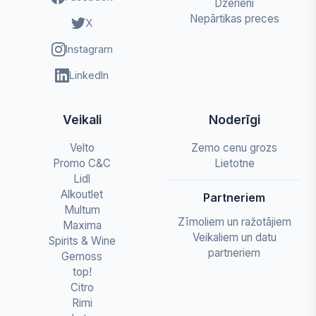
Dzērieni
Nepārtikas preces
X
Instagram
LinkedIn
Veikali
Noderīgi
Velto
Zemo cenu grozs
Promo C&C
Lietotne
Lidl
Alkoutlet
Partneriem
Multum
Zīmoliem un ražotājiem
Maxima
Veikaliem un datu
Spirits & Wine
partneriem
Gemoss
top!
Citro
Rimi