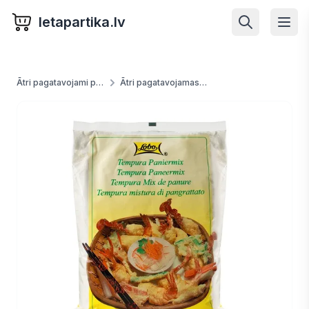
letapartika.lv
Ātri pagatavojami produkti
Ātri pagatavojamas mērces un maisījumi