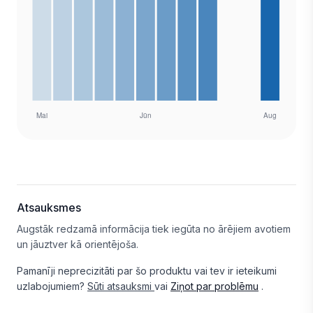
Atsauksmes
Augstāk redzamā informācija tiek iegūta no ārējiem avotiem
un jāuztver kā orientējoša.
Pamanīji neprecizitāti par šo produktu vai tev ir ieteikumi
uzlabojumiem?
Sūti atsauksmi
vai
Ziņot par problēmu
.