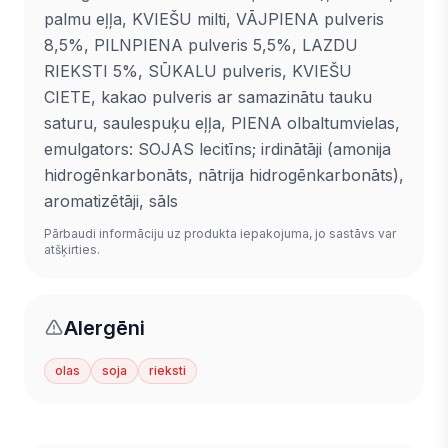
palmu eļļa, KVIEŠU milti, VĀJPIENA pulveris
8,5%, PILNPIENA pulveris 5,5%, LAZDU
RIEKSTI 5%, SŪKALU pulveris, KVIEŠU
CIETE, kakao pulveris ar samazinātu tauku
saturu, saulespuķu eļļa, PIENA olbaltumvielas,
emulgators: SOJAS lecitīns; irdinātāji (amonija
hidrogēnkarbonāts, nātrija hidrogēnkarbonāts),
aromatizētāji, sāls
Pārbaudi informāciju uz produkta iepakojuma, jo sastāvs var
atšķirties.
Alergēni
olas
soja
rieksti