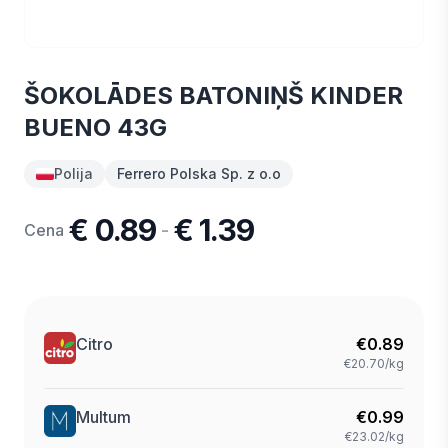
ŠOKOLĀDES BATONIŅŠ KINDER
BUENO 43G
Polija
Ferrero Polska Sp. z o.o
€ 0.89
€ 1.39
-
Cena
Citro
€
0.89
€20.70/kg
Multum
€
0.99
€23.02/kg