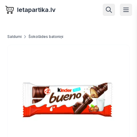
letapartika.lv
Saldumi
Šokolādes batoniņi