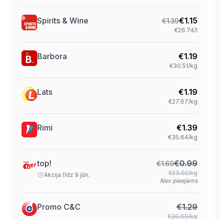
Spirits & Wine
€
1.15
€
1.39
€26.74/l
Barbora
€
1.19
€30.51/kg
Lats
€
1.19
€27.67/kg
Rimi
€
1.39
€35.64/kg
top!
€
0.99
€
1.69
€23.02/kg
Akcija līdz 9 jūn.
Nav pieejams
Promo C&C
€
1.29
€30.00/kg