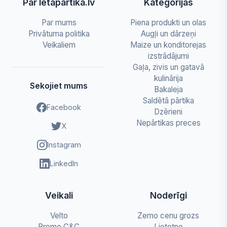
Par letapartika.lv
Kategorijas
Par mums
Piena produkti un olas
Privātuma politika
Augļi un dārzeņi
Veikaliem
Maize un konditorejas
izstrādājumi
Gaļa, zivis un gatavā
kulinārija
Sekojiet mums
Bakaleja
Saldētā pārtika
Facebook
Dzērieni
Nepārtikas preces
X
Instagram
LinkedIn
Veikali
Noderīgi
Velto
Zemo cenu grozs
Promo C&C
Lietotne