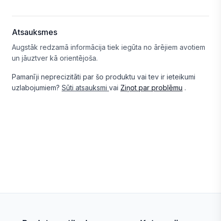
Atsauksmes
Augstāk redzamā informācija tiek iegūta no ārējiem avotiem
un jāuztver kā orientējoša.
Pamanīji neprecizitāti par šo produktu vai tev ir ieteikumi
uzlabojumiem?
Sūti atsauksmi
vai
Ziņot par problēmu
.