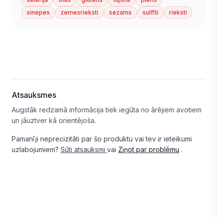
sinepes
zemesrieksti
sezams
sulfīti
rieksti
Atsauksmes
Augstāk redzamā informācija tiek iegūta no ārējiem avotiem
un jāuztver kā orientējoša.
Pamanīji neprecizitāti par šo produktu vai tev ir ieteikumi
uzlabojumiem?
Sūti atsauksmi
vai
Ziņot par problēmu
.