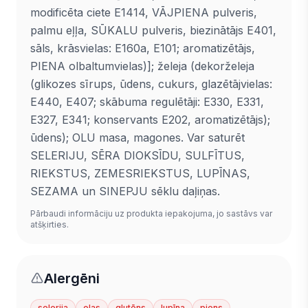
modificēta ciete E1414, VĀJPIENA pulveris,
palmu eļļa, SŪKALU pulveris, biezinātājs E401,
sāls, krāsvielas: E160a, E101; aromatizētājs,
PIENA olbaltumvielas)]; želeja (dekorželeja
(glikozes sīrups, ūdens, cukurs, glazētājvielas:
E440, E407; skābuma regulētāji: E330, E331,
E327, E341; konservants E202, aromatizētājs);
ūdens); OLU masa, magones. Var saturēt
SELERIJU, SĒRA DIOKSĪDU, SULFĪTUS,
RIEKSTUS, ZEMESRIEKSTUS, LUPĪNAS,
SEZAMA un SINEPJU sēklu daļiņas.
Pārbaudi informāciju uz produkta iepakojuma, jo sastāvs var
atšķirties.
Alergēni
selerija
olas
glutēns
lupīna
piens