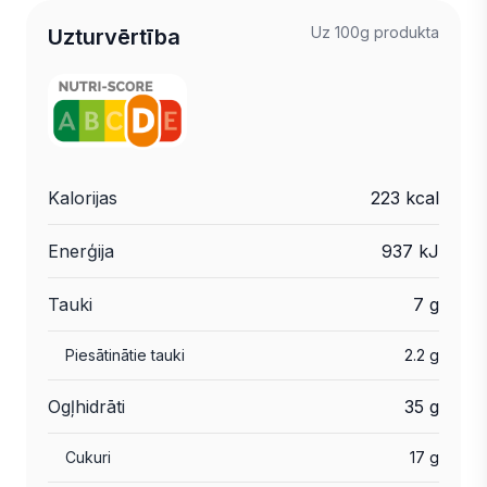
Uz 100g produkta
Uzturvērtība
Kalorijas
223 kcal
Enerģija
937 kJ
Tauki
7 g
Piesātinātie tauki
2.2 g
Ogļhidrāti
35 g
Cukuri
17 g