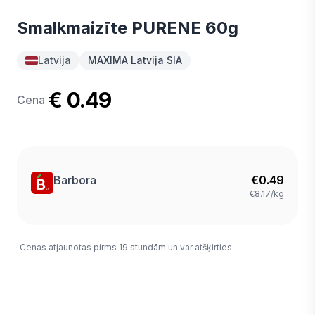
Smalkmaizīte PURENE 60g
Latvija
MAXIMA Latvija SIA
€ 0.49
Cena
Barbora
€
0.49
€8.17/kg
Cenas atjaunotas pirms 19 stundām un var atšķirties.