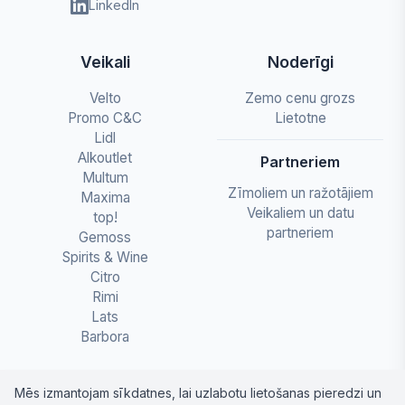
LinkedIn
Veikali
Noderīgi
Velto
Zemo cenu grozs
Promo C&C
Lietotne
Lidl
Alkoutlet
Partneriem
Multum
Zīmoliem un ražotājiem
Maxima
Veikaliem un datu
top!
partneriem
Gemoss
Spirits & Wine
Citro
Rimi
Lats
Barbora
Mēs izmantojam sīkdatnes, lai uzlabotu lietošanas pieredzi un