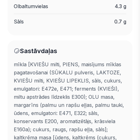
Olbaltumvielas
4.3 g
Sāls
0.7 g
Sastāvdaļas
mīkla [KVIEŠU milti, PIENS, maisījums mīklas
pagatavošanai (SŪKALU pulveris, LAKTOZE,
KVIEŠU milti, KVIEŠU LIPEKLIS, sāls, cukurs,
emulgatori: E472e, E471; ferments (KVIEŠI),
miltu apstrādes līdzeklis E300); OLU masa,
margarīns (palmu un rapšu eļļas, palmu tauki,
ūdens, emulgatori: E471, E322; sāls,
konservants E200, aromatizētājs, krāsviela
E160a); cukurs, raugs, rapšu eļļa, sāls];
kaltkrēma masa [ūdens, kaltkrēms (cukurs,