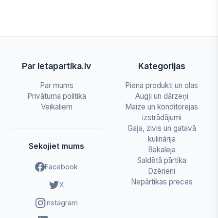
Par letapartika.lv
Kategorijas
Par mums
Piena produkti un olas
Privātuma politika
Augļi un dārzeņi
Veikaliem
Maize un konditorejas
izstrādājumi
Gaļa, zivis un gatavā
kulinārija
Sekojiet mums
Bakaleja
Saldētā pārtika
Facebook
Dzērieni
Nepārtikas preces
X
Instagram