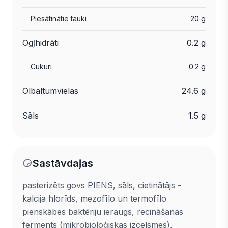
Piesātinātie tauki
20 g
Ogļhidrāti
0.2 g
Cukuri
0.2 g
Olbaltumvielas
24.6 g
Sāls
1.5 g
Sastāvdaļas
pasterizēts govs PIENS, sāls, cietinātājs -
kalcija hlorīds, mezofīlo un termofīlo
pienskābes baktēriju ieraugs, recināšanas
ferments (mikrobioloģiskas izcelsmes),