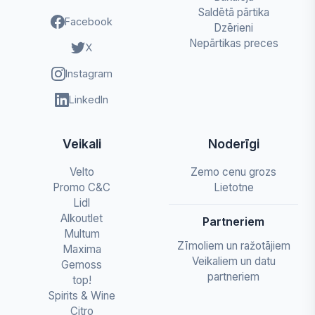
Saldētā pārtika
Facebook
Dzērieni
Nepārtikas preces
X
Instagram
LinkedIn
Veikali
Noderīgi
Velto
Zemo cenu grozs
Promo C&C
Lietotne
Lidl
Alkoutlet
Partneriem
Multum
Zīmoliem un ražotājiem
Maxima
Veikaliem un datu
Gemoss
partneriem
top!
Spirits & Wine
Citro