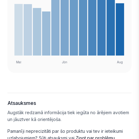
Atsauksmes
Augstāk redzamā informācija tiek iegūta no ārējiem avotiem
un jāuztver kā orientējoša.
Pamanīji neprecizitāti par šo produktu vai tev ir ieteikumi
uzlabojumiem?
Sūti atsauksmi
vai
Ziņot par problēmu
.