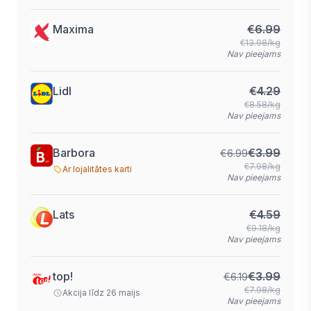
Maxima
€
6.99
€13.98/kg
Nav pieejams
Lidl
€
4.29
€8.58/kg
Nav pieejams
Barbora
€
3.99
€
6.99
€7.98/kg
Ar lojalitātes karti
Nav pieejams
Lats
€
4.59
€9.18/kg
Nav pieejams
top!
€
3.99
€
6.19
€7.98/kg
Akcija līdz 26 maijs
Nav pieejams