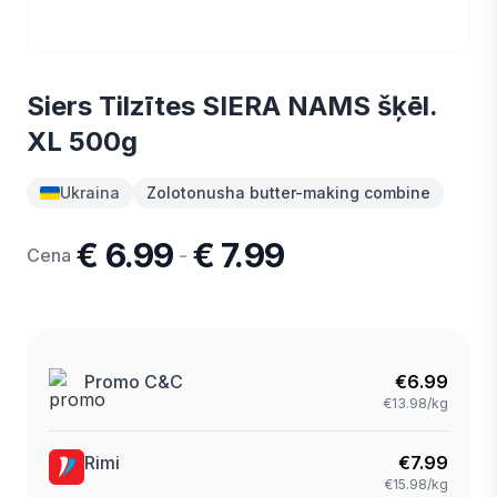
Siers Tilzītes SIERA NAMS šķēl.
XL 500g
Ukraina
Zolotonusha butter-making combine
€ 6.99
€ 7.99
-
Cena
Promo C&C
€
6.99
€13.98/kg
Rimi
€
7.99
€15.98/kg