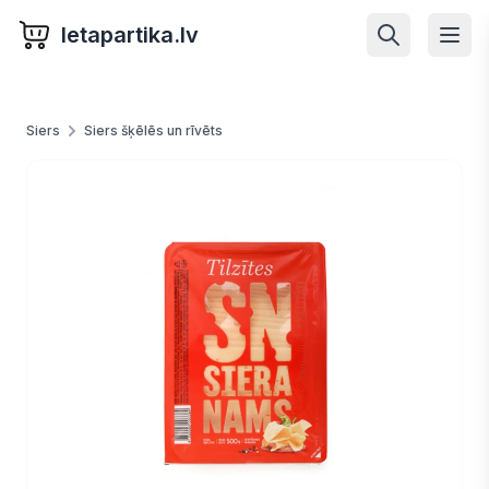
letapartika.lv
Siers
Siers šķēlēs un rīvēts