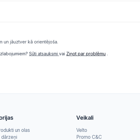
m un jāuztver kā orientējoša.
i uzlabojumiem?
Sūti atsauksmi
vai
Ziņot par problēmu
.
rijas
Veikali
rodukti un olas
Velto
n dārzeņi
Promo C&C