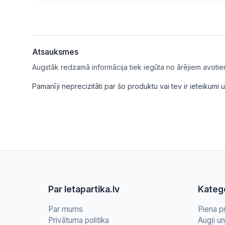
Atsauksmes
Augstāk redzamā informācija tiek iegūta no ārējiem avotie
Pamanīji neprecizitāti par šo produktu vai tev ir ieteikum
Par letapartika.lv
Katego
Par mums
Piena p
Privātuma politika
Augļi u