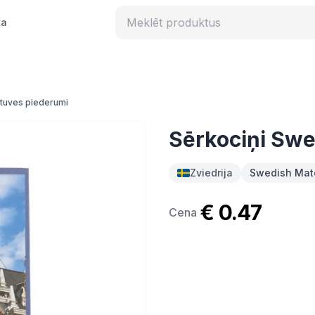
ka
rtuves piederumi
Sērkociņi Swe
Zviedrija
Swedish Matc
€ 0.47
Cena