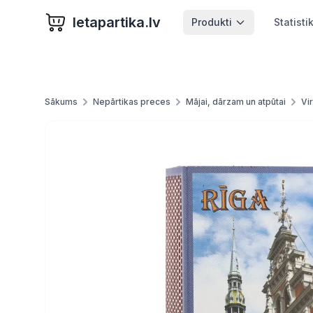
letapartika.lv
Produkti
Statisti
Sākums
Nepārtikas preces
Mājai, dārzam un atpūtai
Vi