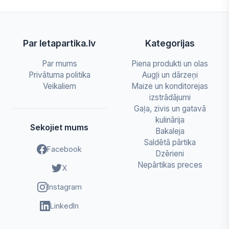
Par letapartika.lv
Kategorijas
Par mums
Piena produkti un olas
Privātuma politika
Augļi un dārzeņi
Veikaliem
Maize un konditorejas
izstrādājumi
Gaļa, zivis un gatavā
kulinārija
Sekojiet mums
Bakaleja
Saldētā pārtika
Facebook
Dzērieni
Nepārtikas preces
X
Instagram
LinkedIn