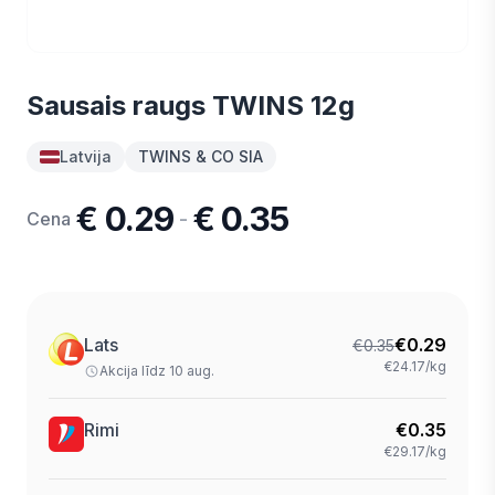
Sausais raugs TWINS 12g
Latvija
TWINS & CO SIA
€ 0.29
€ 0.35
-
Cena
Lats
€
0.29
€
0.35
€24.17/kg
Akcija līdz 10 aug.
Rimi
€
0.35
€29.17/kg