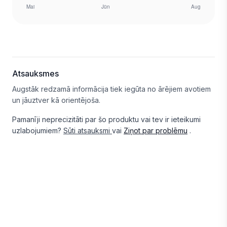
Atsauksmes
Augstāk redzamā informācija tiek iegūta no ārējiem avotiem
un jāuztver kā orientējoša.
Pamanīji neprecizitāti par šo produktu vai tev ir ieteikumi
uzlabojumiem?
Sūti atsauksmi
vai
Ziņot par problēmu
.