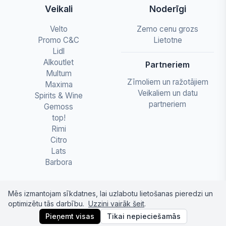
Veikali
Noderīgi
Velto
Zemo cenu grozs
Promo C&C
Lietotne
Lidl
Alkoutlet
Partneriem
Multum
Zīmoliem un ražotājiem
Maxima
Veikaliem un datu
Spirits & Wine
partneriem
Gemoss
top!
Rimi
Citro
Lats
Barbora
Mēs izmantojam sīkdatnes, lai uzlabotu lietošanas pieredzi un
optimizētu tās darbību.
Uzzini vairāk šeit
.
© 2026 letapartika.lv - Pārtikas cenu salīdzinājumi
Pieņemt visas
Tikai nepieciešamās