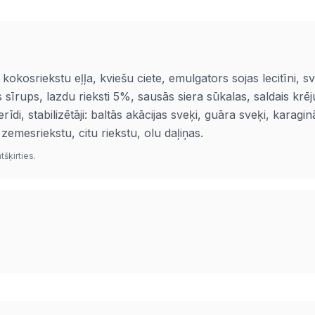
okosriekstu eļļa, kviešu ciete, emulgators sojas lecitīni, svi
 sīrups, lazdu rieksti 5%, sausās siera sūkalas, saldais kr
di, stabilizētāji: baltās akācijas sveķi, guāra sveķi, karagi
zemesriekstu, citu riekstu, olu daļiņas.
šķirties.