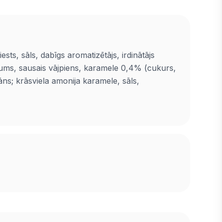
ests, sāls, dabīgs aromatizētājs, irdinātājs
ējums, sausais vājpiens, karamele 0,4% (cukurs,
nāns; krāsviela amonija karamele, sāls,