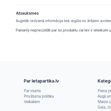
Atsauksmes
Augstāk redzamā informācija tiek iegūta no ārējiem avotie
Pamanīji neprecizitāti par šo produktu vai tev ir ieteikum
Par letapartika.lv
Katego
Par mums
Piena p
Privātuma politika
Augļi u
Veikaliem
Maize u
Gaļa, zi