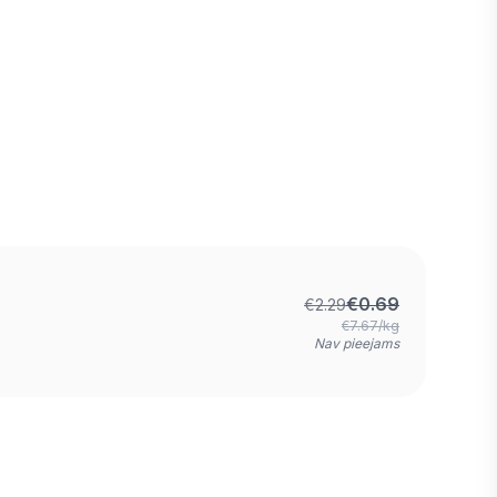
€
0.69
€
2.29
€7.67/kg
Nav pieejams