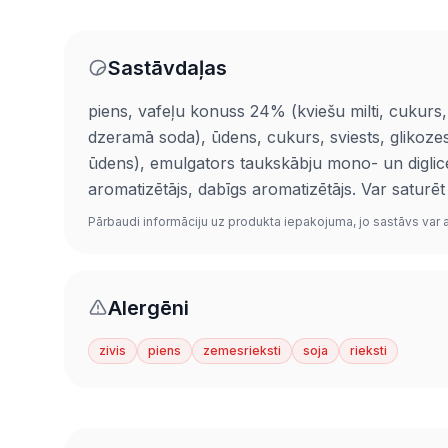
Sastāvdaļas
piens, vafeļu konuss 24% (kviešu milti, cukurs, k
dzeramā soda), ūdens, cukurs, sviests, glikozes
ūdens), emulgators taukskābju mono- un diglicerī
aromatizētājs, dabīgs aromatizētājs. Var saturēt 
Pārbaudi informāciju uz produkta iepakojuma, jo sastāvs var at
Alergēni
zivis
piens
zemesrieksti
soja
rieksti