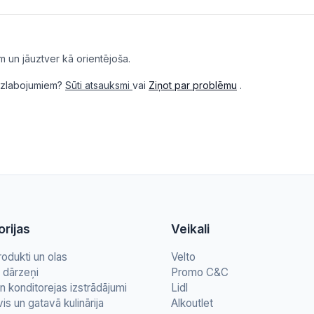
m un jāuztver kā orientējoša.
i uzlabojumiem?
Sūti atsauksmi
vai
Ziņot par problēmu
.
rijas
Veikali
rodukti un olas
Velto
n dārzeņi
Promo C&C
n konditorejas izstrādājumi
Lidl
vis un gatavā kulinārija
Alkoutlet