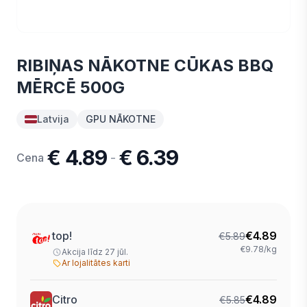
RIBIŅAS NĀKOTNE CŪKAS BBQ
MĒRCĒ 500G
Latvija
GPU NĀKOTNE
€ 4.89
€ 6.39
-
Cena
top!
€
4.89
€
5.89
€9.78/kg
Akcija līdz 27 jūl.
Ar lojalitātes karti
Citro
€
4.89
€
5.85