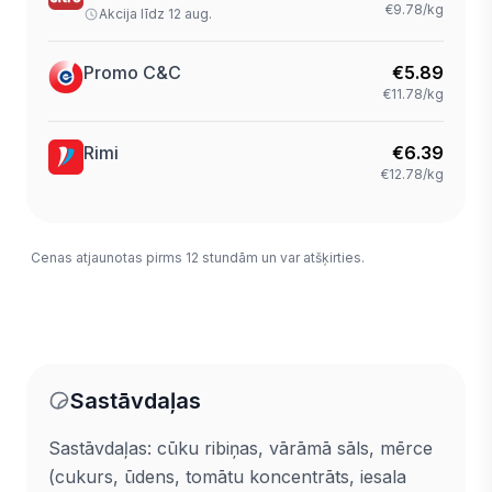
€9.78/kg
Akcija līdz 12 aug.
Promo C&C
€
5.89
€11.78/kg
Rimi
€
6.39
€12.78/kg
Cenas atjaunotas pirms 12 stundām un var atšķirties.
Sastāvdaļas
Sastāvdaļas: cūku ribiņas, vārāmā sāls, mērce
(cukurs, ūdens, tomātu koncentrāts, iesala