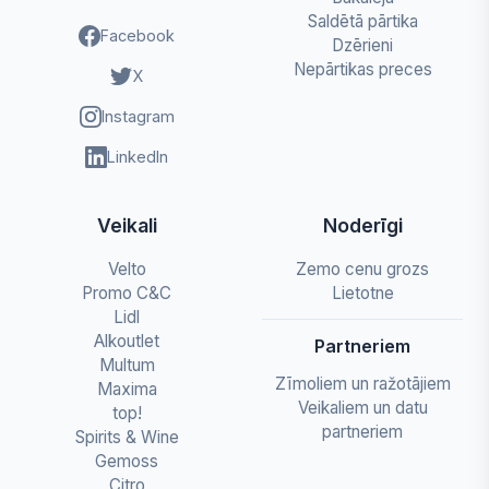
Saldētā pārtika
Facebook
Dzērieni
Nepārtikas preces
X
Instagram
LinkedIn
Veikali
Noderīgi
Velto
Zemo cenu grozs
Promo C&C
Lietotne
Lidl
Alkoutlet
Partneriem
Multum
Zīmoliem un ražotājiem
Maxima
Veikaliem un datu
top!
partneriem
Spirits & Wine
Gemoss
Citro