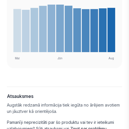
Atsauksmes
Augstāk redzamā informācija tiek iegūta no ārējiem avotiem
un jāuztver kā orientējoša.
Pamanīji neprecizitāti par šo produktu vai tev ir ieteikumi
uzlabojumiem?
Sūti atsauksmi
vai
Ziņot par problēmu
.