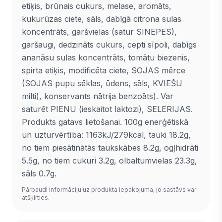
etiķis, brūnais cukurs, melase, aromāts,
kukurūzas ciete, sāls, dabīgā citrona sulas
koncentrāts, garšvielas (satur SINEPES),
garšaugi, dedzināts cukurs, cepti sīpoli, dabīgs
ananāsu sulas koncentrāts, tomātu biezenis,
spirta etiķis, modificēta ciete, SOJAS mērce
(SOJAS pupu sēklas, ūdens, sāls, KVIEŠU
milti), konservants nātrija benzoāts). Var
saturēt PIENU (ieskaitot laktozi), SELERIJAS.
Produkts gatavs lietošanai. 100g enerģētiskā
un uzturvērtība: 1163kJ/279kcal, tauki 18.2g,
no tiem piesātinātās taukskābes 8.2g, ogļhidrāti
5.5g, no tiem cukuri 3.2g, olbaltumvielas 23.3g,
sāls 0.7g.
Pārbaudi informāciju uz produkta iepakojuma, jo sastāvs var
atšķirties.