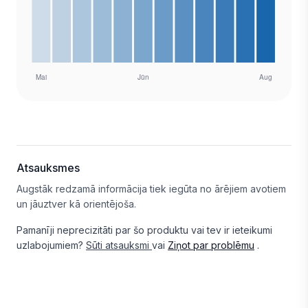
Atsauksmes
Augstāk redzamā informācija tiek iegūta no ārējiem avotiem
un jāuztver kā orientējoša.
Pamanīji neprecizitāti par šo produktu vai tev ir ieteikumi
uzlabojumiem?
Sūti atsauksmi
vai
Ziņot par problēmu
.