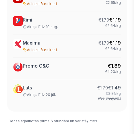
€2.65/kg
Ar lojalitātes karti
Rimi
€
1.19
€
1.79
€2.64/kg
Akcija līdz 10 aug.
Maxima
€
1.19
€
1.79
€2.64/kg
Ar lojalitātes karti
Promo C&C
€
1.89
€4.20/kg
Lats
€
1.49
€
1.79
€3.31/kg
Akcija līdz 20 jūl.
Nav pieejams
Cenas atjaunotas pirms 6 stundām un var atšķirties.