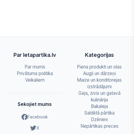
Par letapartika.lv
Kategorijas
Par mums
Piena produkti un olas
Privātuma politika
Augļi un dārzeņi
Veikaliem
Maize un konditorejas
izstrādājumi
Gaļa, zivis un gatavā
kulinārija
Sekojiet mums
Bakaleja
Saldētā pārtika
Facebook
Dzērieni
Nepārtikas preces
X