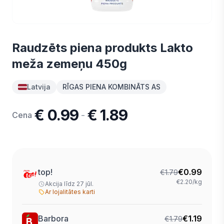
Raudzēts piena produkts Lakto
meža zemeņu 450g
Latvija
RĪGAS PIENA KOMBINĀTS AS
€ 0.99
€ 1.89
-
Cena
top!
€
0.99
€
1.79
€2.20/kg
Akcija līdz 27 jūl.
Ar lojalitātes karti
Barbora
€
1.19
€
1.79