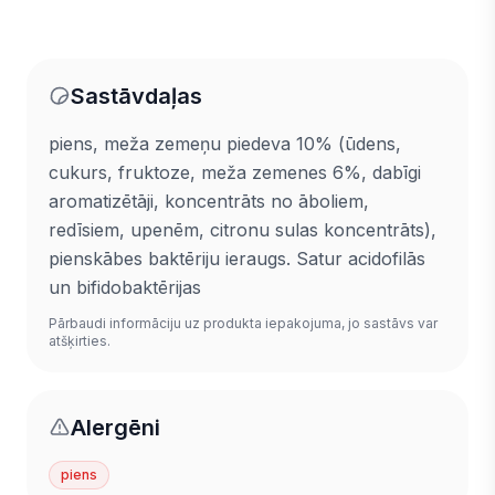
Sastāvdaļas
piens, meža zemeņu piedeva 10% (ūdens,
cukurs, fruktoze, meža zemenes 6%, dabīgi
aromatizētāji, koncentrāts no āboliem,
redīsiem, upenēm, citronu sulas koncentrāts),
pienskābes baktēriju ieraugs. Satur acidofilās
un bifidobaktērijas
Pārbaudi informāciju uz produkta iepakojuma, jo sastāvs var
atšķirties.
Alergēni
piens