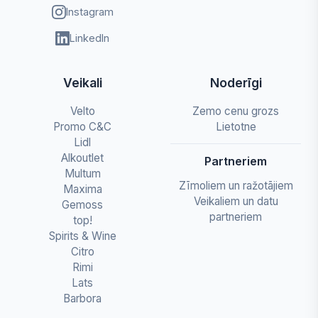
Instagram
LinkedIn
Veikali
Noderīgi
Velto
Zemo cenu grozs
Promo C&C
Lietotne
Lidl
Alkoutlet
Partneriem
Multum
Zīmoliem un ražotājiem
Maxima
Veikaliem un datu
Gemoss
partneriem
top!
Spirits & Wine
Citro
Rimi
Lats
Barbora