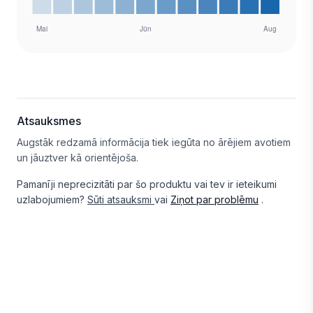
Atsauksmes
Augstāk redzamā informācija tiek iegūta no ārējiem avotiem
un jāuztver kā orientējoša.
Pamanīji neprecizitāti par šo produktu vai tev ir ieteikumi
uzlabojumiem?
Sūti atsauksmi
vai
Ziņot par problēmu
.