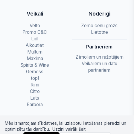
Veikali
Noderīgi
Velto
Zemo cenu grozs
Promo C&C
Lietotne
Lidl
Alkoutlet
Partneriem
Multum
Zīmoliem un ražotājiem
Maxima
Veikaliem un datu
Spirits & Wine
partneriem
Gemoss
top!
Rimi
Citro
Lats
Barbora
Mēs izmantojam sīkdatnes, lai uzlabotu lietošanas pieredzi un
optimizētu tās darbību.
Uzzini vairāk šeit
.