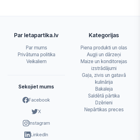
Par letapartika.lv
Kategorijas
Par mums
Piena produkti un olas
Privātuma politika
Augļi un dārzeņi
Veikaliem
Maize un konditorejas
izstrādājumi
Gaļa, zivis un gatavā
kulinārija
Sekojiet mums
Bakaleja
Saldētā pārtika
Facebook
Dzērieni
Nepārtikas preces
X
Instagram
LinkedIn