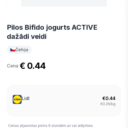
Pilos Bifido jogurts ACTIVE
dažādi veidi
Čehija
€ 0.44
Cena
Lidl
€
0.44
€3.26/kg
Cenas atjaunotas pirms 6 stundām un var atšķirties.