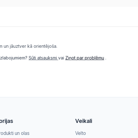
m un jāuztver kā orientējoša.
i uzlabojumiem?
Sūti atsauksmi
vai
Ziņot par problēmu
.
rijas
Veikali
rodukti un olas
Velto