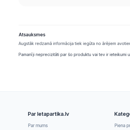
Atsauksmes
Augstāk redzamā informācija tiek iegūta no ārējiem avotie
Pamanīji neprecizitāti par šo produktu vai tev ir ieteikum
Par letapartika.lv
Katego
Par mums
Piena p