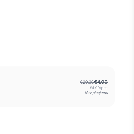
€
4.99
€
29.38
€4.99/pcs
Nav pieejams