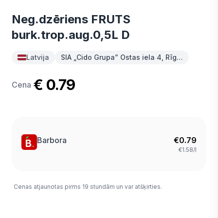
Neg.dzēriens FRUTS
burk.trop.aug.0,5L D
Latvija
SIA „Cido Grupa” Ostas iela 4, Rīg…
€ 0.79
Cena
Barbora
€
0.79
€1.58/l
Cenas atjaunotas pirms 19 stundām un var atšķirties.