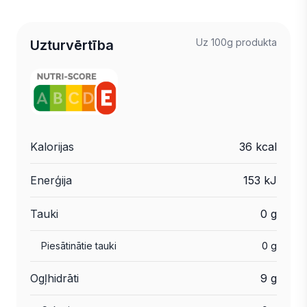
Uz 100g produkta
Uzturvērtība
Kalorijas
36 kcal
Enerģija
153 kJ
Tauki
0 g
Piesātinātie tauki
0 g
Ogļhidrāti
9 g