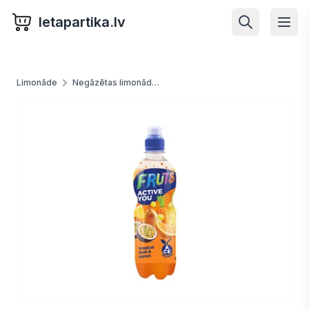
letapartika.lv
Limonāde
Negāzētas limonādes