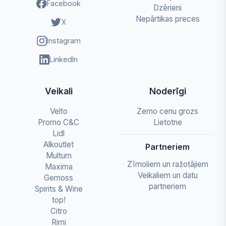
Facebook
Dzērieni
Nepārtikas preces
X
Instagram
LinkedIn
Veikali
Noderīgi
Velto
Zemo cenu grozs
Promo C&C
Lietotne
Lidl
Alkoutlet
Partneriem
Multum
Zīmoliem un ražotājiem
Maxima
Veikaliem un datu
Gemoss
partneriem
Spirits & Wine
top!
Citro
Rimi