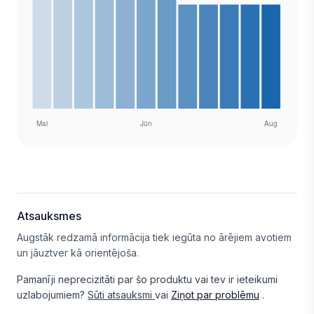
Atsauksmes
Augstāk redzamā informācija tiek iegūta no ārējiem avotiem
un jāuztver kā orientējoša.
Pamanīji neprecizitāti par šo produktu vai tev ir ieteikumi
uzlabojumiem?
Sūti atsauksmi
vai
Ziņot par problēmu
.