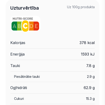
Uz 100g produkta
Uzturvērtība
Kalorijas
378 kcal
Enerģija
1593 kJ
Tauki
7.8 g
Piesātinātie tauki
2.9 g
Ogļhidrāti
62.9 g
Cukuri
15.3 g