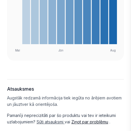
Atsauksmes
Augstāk redzamā informācija tiek iegūta no ārējiem avotiem
un jāuztver kā orientējoša.
Pamanīji neprecizitāti par šo produktu vai tev ir ieteikumi
uzlabojumiem?
Sūti atsauksmi
vai
Ziņot par problēmu
.