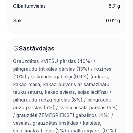
Olbaltumvielas
8.7 g
Sāls
0.02 g
Sastāvdaļas
Grauzdētas KVIEŠU pārslas (40%) /
pilngraudu tritikāles pārslas (13%) / rozīnes
(10%) / šokolādes gabaliņi (9.9%) (cukurs,
kakao masa, kakao pulveris ar samazinātu
tauku saturu, kakao sviests, sojas lecitīns) /
pilngraudu rudzu pārslas (8%) / pilngraudu
auzu pārslas (5%) / kviešu iesala pārslas (5%)
/ grauzdēti ZEMESRIEKSTI gabaliņos (4%) /
veselas, grauzdētas linsēklas / kaltētas,
smalcinātas bietes (2%) / malts ingvers (0.1%).