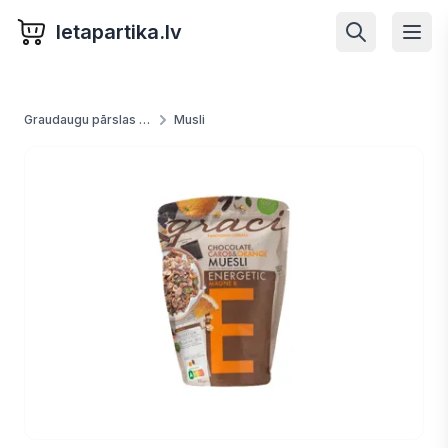
letapartika.lv
Graudaugu pārslas un putras
Musli