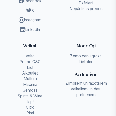
Facebook
Dzērieni
Nepārtikas preces
X
Instagram
LinkedIn
Veikali
Noderīgi
Velto
Zemo cenu grozs
Promo C&C
Lietotne
Lidl
Alkoutlet
Partneriem
Multum
Zīmoliem un ražotājiem
Maxima
Veikaliem un datu
Gemoss
partneriem
Spirits & Wine
top!
Citro
Rimi