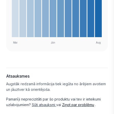
Atsauksmes
Augstāk redzamā informācija tiek iegūta no ārējiem avotiem
un jāuztver kā orientējoša.
Pamanīji neprecizitāti par šo produktu vai tev ir ieteikumi
uzlabojumiem?
Sūti atsauksmi
vai
Ziņot par problēmu
.