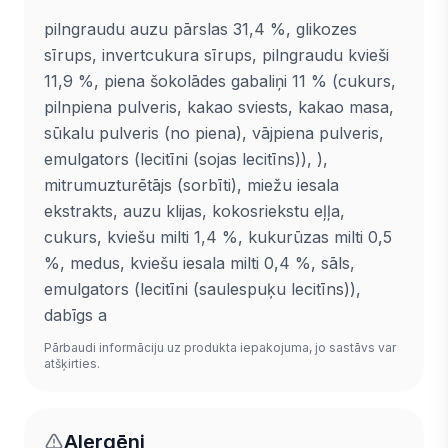
pilngraudu auzu pārslas 31,4 %, glikozes
sīrups, invertcukura sīrups, pilngraudu kvieši
11,9 %, piena šokolādes gabaliņi 11 % (cukurs,
pilnpiena pulveris, kakao sviests, kakao masa,
sūkalu pulveris (no piena), vājpiena pulveris,
emulgators (lecitīni (sojas lecitīns)), ),
mitrumuzturētājs (sorbīti), miežu iesala
ekstrakts, auzu klijas, kokosriekstu eļļa,
cukurs, kviešu milti 1,4 %, kukurūzas milti 0,5
%, medus, kviešu iesala milti 0,4 %, sāls,
emulgators (lecitīni (saulespuķu lecitīns)),
dabīgs a
Pārbaudi informāciju uz produkta iepakojuma, jo sastāvs var
atšķirties.
Alergēni