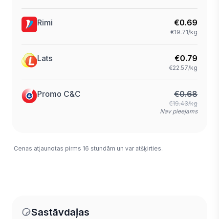
Rimi
€
0.69
€19.71/kg
Lats
€
0.79
€22.57/kg
Promo C&C
€
0.68
€19.43/kg
Nav pieejams
Cenas atjaunotas pirms 16 stundām un var atšķirties.
Sastāvdaļas