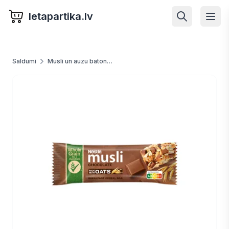
letapartika.lv
Saldumi
Musli un auzu batoniņi