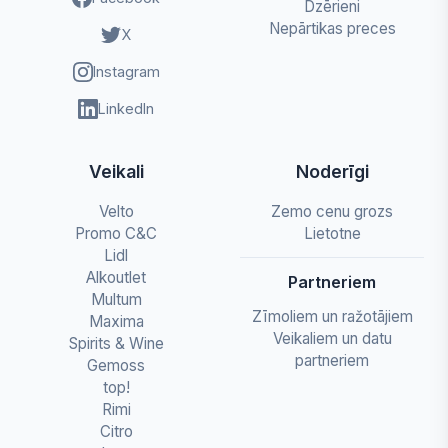
Dzērieni
Nepārtikas preces
X
Instagram
LinkedIn
Veikali
Noderīgi
Velto
Zemo cenu grozs
Promo C&C
Lietotne
Lidl
Alkoutlet
Partneriem
Multum
Zīmoliem un ražotājiem
Maxima
Veikaliem un datu
Spirits & Wine
partneriem
Gemoss
top!
Rimi
Citro