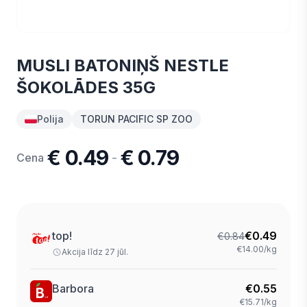
MUSLI BATONIŅŠ NESTLE
ŠOKOLĀDES 35G
Polija
TORUN PACIFIC SP ZOO
€ 0.49
€ 0.79
-
Cena
top!
€
0.49
€
0.84
€14.00/kg
Akcija līdz 27 jūl.
Barbora
€
0.55
€15.71/kg