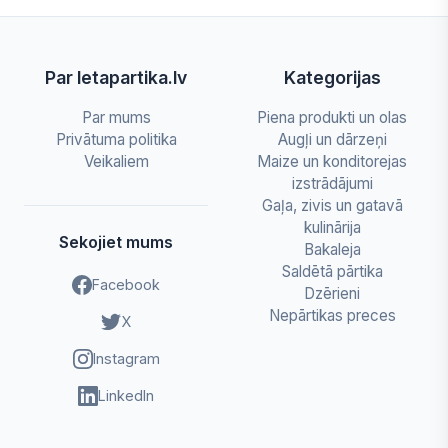
Par letapartika.lv
Kategorijas
Par mums
Piena produkti un olas
Privātuma politika
Augļi un dārzeņi
Veikaliem
Maize un konditorejas
izstrādājumi
Gaļa, zivis un gatavā
kulinārija
Sekojiet mums
Bakaleja
Saldētā pārtika
Facebook
Dzērieni
Nepārtikas preces
X
Instagram
LinkedIn