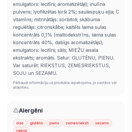
emulgators: lecitīni; aromatizētāji); inulīna
pulveris; lyofilizētas ķirši 2%; saulespuķu eļļa; C
vitamīns; mitrinātājs: sorbitoli; skābuma
regulētājs: citronskābe; kaltēts laima sulas
koncentrāts 0,1% (maltodekstrīns, laima sulas
koncentrāts 40%, dabīgs aromatizētājs);
emulgators: lecitīni; sāls; MIEŽU iesala
ekstrakts; aromāts. Satur: GLUTĒNU, PIENU.
Var saturēt: RIEKSTUS, ZEMESRIEKSTUS,
SOJU un SEZAMU.
Pārbaudi informāciju uz produkta iepakojuma, jo sastāvs var
atšķirties.
Alergēni
olas
glutēns
piens
zemesrieksti
sezams
rieksti