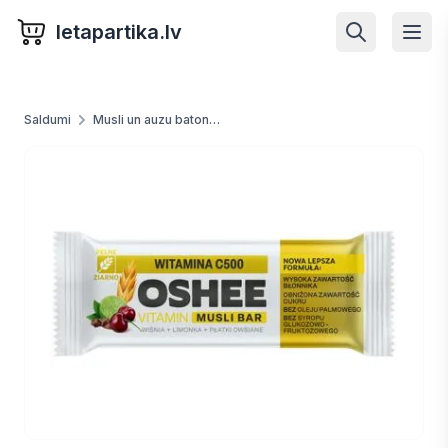
letapartika.lv
Saldumi
Musli un auzu batoniņi