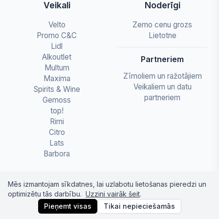
Veikali
Noderīgi
Velto
Zemo cenu grozs
Promo C&C
Lietotne
Lidl
Alkoutlet
Partneriem
Multum
Zīmoliem un ražotājiem
Maxima
Veikaliem un datu
Spirits & Wine
partneriem
Gemoss
top!
Rimi
Citro
Lats
Barbora
Mēs izmantojam sīkdatnes, lai uzlabotu lietošanas pieredzi un
optimizētu tās darbību.
Uzzini vairāk šeit
.
© 2026 letapartika.lv - Pārtikas cenu salīdzinājumi
Pieņemt visas
Tikai nepieciešamās