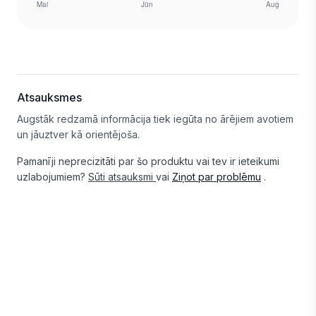
Atsauksmes
Augstāk redzamā informācija tiek iegūta no ārējiem avotiem
un jāuztver kā orientējoša.
Pamanīji neprecizitāti par šo produktu vai tev ir ieteikumi
uzlabojumiem?
Sūti atsauksmi
vai
Ziņot par problēmu
.