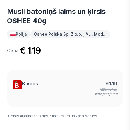
Musli batoniņš laims un ķirsis
OSHEE 40g
Polija
Oshee Polska Sp. Z o.o. ; AL.. Mod…
€ 1.19
Cena
Barbora
€
1.19
€29.75/kg
Nav pieejams
Cenas atjaunotas pirms 2 mēnešiem un var atšķirties.