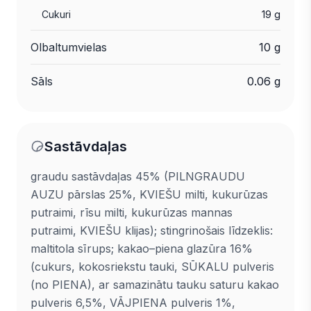
Cukuri
19 g
Olbaltumvielas
10 g
Sāls
0.06 g
Sastāvdaļas
graudu sastāvdaļas 45% (PILNGRAUDU
AUZU pārslas 25%, KVIEŠU milti, kukurūzas
putraimi, rīsu milti, kukurūzas mannas
putraimi, KVIEŠU klijas); stingrinošais līdzeklis:
maltitola sīrups; kakao–piena glazūra 16%
(cukurs, kokosriekstu tauki, SŪKALU pulveris
(no PIENA), ar samazinātu tauku saturu kakao
pulveris 6,5%, VĀJPIENA pulveris 1%,