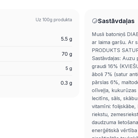
Uz 100g produkta
Sastāvdaļas
Musli batoniņš DIA
5.5 g
ar laima garšu. Ar 
PRODUKTS SATUR 
70 g
Sastāvdaļas: Auzu p
graudi 16% (KVIEŠU mi
5 g
āboli 7% (satur a
pārslas 6%, maltode
0.3 g
olīveļļa, kukurūzas
lecitīns, sāls, skāb
vitamīni: folijskābe
riekstu, zemesrieks
daudzuma lietošana 
enerģētiskā vērtība