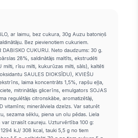
BLO, ar laimu, bez cukura, 30g Auzu batoniņš
saldinātāju. Bez pievienotiem cukuriem.
DABISKO CUKURU. Neto daudzums: 30 g.
ārslas 28%, saldinātājs maltīts, ekstrudēti
lti, rīsu milti, kukurūzas milti, sāls), kaltēti
ntioksidantu SAULES DIOKSĪDU), KVIEŠU
kstrīns, laima koncentrāts 1,5%, rapšu eļļa,
 ciete, mitrinātājs glicerīns, emulgators SOJAS
uma regulētājs citronskābe, aromatizētāji,
, D vitamīns; minerālviela dzelzs. Var saturēt
tu, sezama sēklu, piena un olu pēdas. Liela
var izraisīt caureju. Uzturvērtība 100 g:
 1294 kJ/ 308 kcal, tauki 5,5 g no tiem