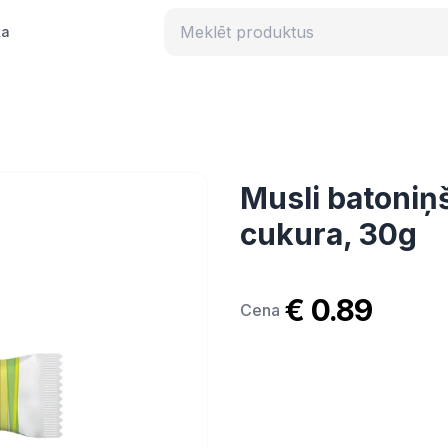
ka
Musli batoniņš
cukura, 30g
€ 0.89
Cena