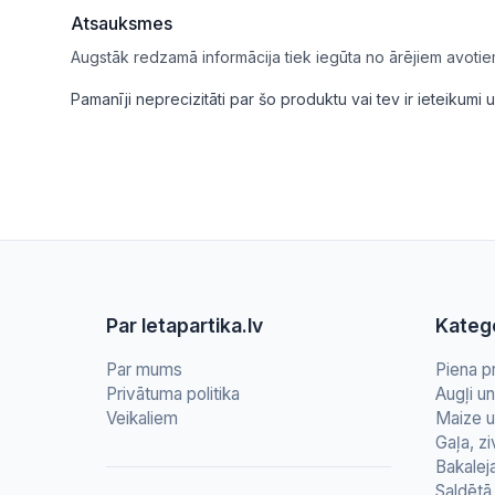
Atsauksmes
Augstāk redzamā informācija tiek iegūta no ārējiem avotie
Pamanīji neprecizitāti par šo produktu vai tev ir ieteikum
Par letapartika.lv
Katego
Par mums
Piena p
Privātuma politika
Augļi u
Veikaliem
Maize u
Gaļa, zi
Bakalej
Saldētā 