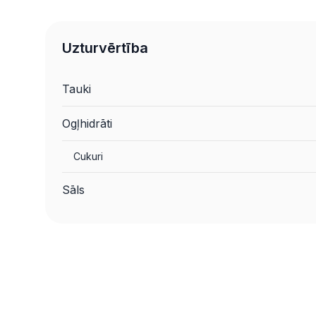
Uzturvērtība
Tauki
Ogļhidrāti
Cukuri
Sāls