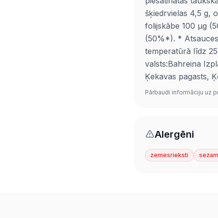
piesātinātās taukskā
šķiedrvielas 4,5 g, 
folijskābe 100 µg (
(50%*). * Atsauces 
temperatūrā līdz 2
valsts:Bahreina Izpl
Ķekavas pagasts, Ķe
Pārbaudi informāciju uz p
Alergēni
zemesrieksti
seza