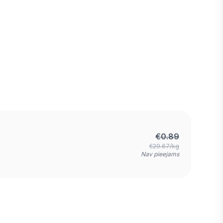
€
0.89
€29.67/kg
Nav pieejams