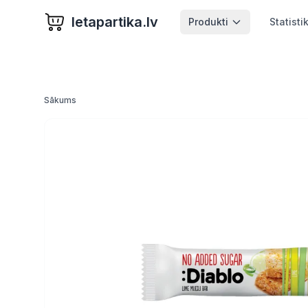
letapartika.lv
Produkti
Statisti
Sākums