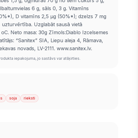
bes 1,5 g, ogļhidrāti 70 g no tiem cukurs 5 g,
olbaltumvielas 6 g, sāls 0, 3 g. Vitamīns
50%*), D vitamīns 2,5 µg (50%*); dzelzs 7 mg
uzturvērtība. Uzglabāt sausā vietā
5 oC. Neto masa: 30g Zīmols:Diablo Izcelsemes
atītājs: “Sanitex” SIA, Liepu aleja 4, Rāmava,
kavas novads, LV-2111. www.sanitex.lv.
rodukta iepakojuma, jo sastāvs var atšķirties.
ms
soja
rieksti