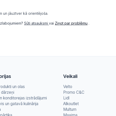
m un jāuztver kā orientējoša.
i uzlabojumiem?
Sūti atsauksmi
vai
Ziņot par problēmu
.
rijas
Veikali
rodukti un olas
Velto
n dārzeņi
Promo C&C
n konditorejas izstrādājumi
Lidl
vis un gatavā kulinārija
Alkoutlet
a
Multum
pārtika
Maxima