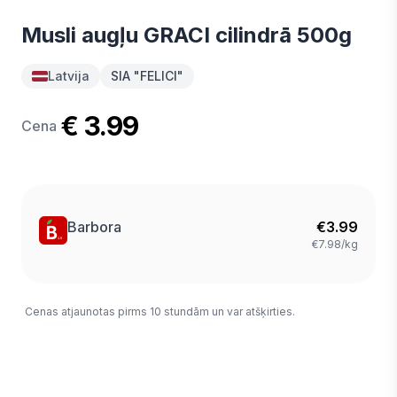
Musli augļu GRACI cilindrā 500g
Latvija
SIA "FELICI"
€ 3.99
Cena
Barbora
€
3.99
€7.98/kg
Cenas atjaunotas pirms 10 stundām un var atšķirties.