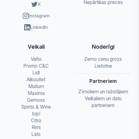
Nepārtikas preces
X
Instagram
LinkedIn
Veikali
Noderīgi
Velto
Zemo cenu grozs
Promo C&C
Lietotne
Lidl
Alkoutlet
Partneriem
Multum
Zīmoliem un ražotājiem
Maxima
Veikaliem un datu
Gemoss
partneriem
Spirits & Wine
top!
Citro
Rimi
Lats