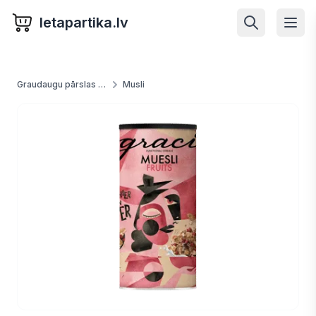
letapartika.lv
Graudaugu pārslas un putras
Musli