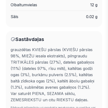
Olbaltumvielas
12 g
Sāls
0.02 g
Sastāvdaļas
grauzdētas KVIEŠU pārslas (KVIEŠU pārslas
98%, MIEŽU iesala ekstrakts), pilngraudu
TRITIKĀLES pārslas (27%), dateles gabaliņos
(11%) (dateles 97%, rīsu milti), kaltētas godži
ogas (3%), burkānu pulveris (2.5%), kaltētas
baltā zīdkoka ogas (2%), kaltēti ābolu gabaliņi
(1.3%), sublimētas avenes gabaliņos (1.2%).
Var saturēt PIENA, SEZAMA sēklu,
ZEMESRIEKSTU un citu RIEKSTU daļiņas.
Pārbaudi informāciju uz produkta iepakojuma, jo sastāvs var