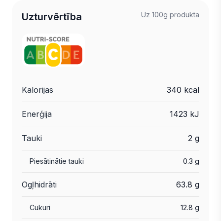
Uz 100g produkta
Uzturvērtība
Kalorijas
340 kcal
Enerģija
1423 kJ
Tauki
2 g
Piesātinātie tauki
0.3 g
Ogļhidrāti
63.8 g
Cukuri
12.8 g