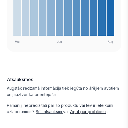
Atsauksmes
Augstāk redzamā informācija tiek iegūta no ārējiem avotiem
un jāuztver kā orientējoša.
Pamanīji neprecizitāti par šo produktu vai tev ir ieteikumi
uzlabojumiem?
Sūti atsauksmi
vai
Ziņot par problēmu
.