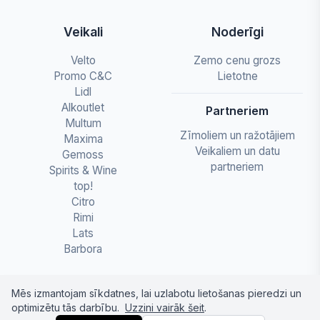
Veikali
Noderīgi
Velto
Zemo cenu grozs
Promo C&C
Lietotne
Lidl
Alkoutlet
Partneriem
Multum
Zīmoliem un ražotājiem
Maxima
Veikaliem un datu
Gemoss
partneriem
Spirits & Wine
top!
Citro
Rimi
Lats
Barbora
Mēs izmantojam sīkdatnes, lai uzlabotu lietošanas pieredzi un
optimizētu tās darbību.
Uzzini vairāk šeit
.