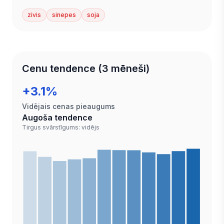
zivis
sinepes
soja
Cenu tendence (3 mēneši)
+3.1%
Vidējais cenas pieaugums
Augoša tendence
Tirgus svārstīgums: vidējs