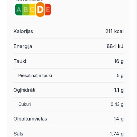
Kalorijas
211 kcal
Enerģija
884 kJ
Tauki
16 g
Piesātinātie tauki
5 g
Ogļhidrāti
1.1 g
Cukuri
0.43 g
Olbaltumvielas
14 g
Sāls
1.74 g