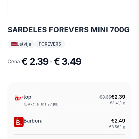
SARDELES FOREVERS MINI 700G
Latvija
FOREVERS
€ 2.39
€ 3.49
-
Cena
top!
€
2.39
€
3.65
€3.41/kg
Akcija līdz 27 jūl.
Barbora
€
2.49
€3.56/kg