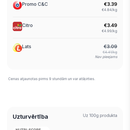
Promo C&C
€
3.39
€4.84/kg
Citro
€
3.49
€4.99/kg
Lats
€
3.09
€4.41/kg
Nav pieejams
Cenas atjaunotas pirms 9 stundām un var atšķirties.
Uz 100g produkta
Uzturvērtība