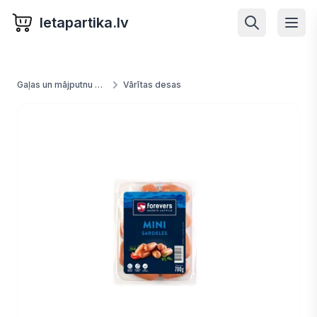
letapartika.lv
Gaļas un mājputnu produkti
Vārītas desas