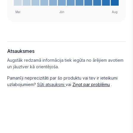
Atsauksmes
Augstāk redzamā informācija tiek iegūta no ārējiem avotiem
un jāuztver kā orientējoša.
Pamanīji neprecizitāti par šo produktu vai tev ir ieteikumi
uzlabojumiem?
Sūti atsauksmi
vai
Ziņot par problēmu
.