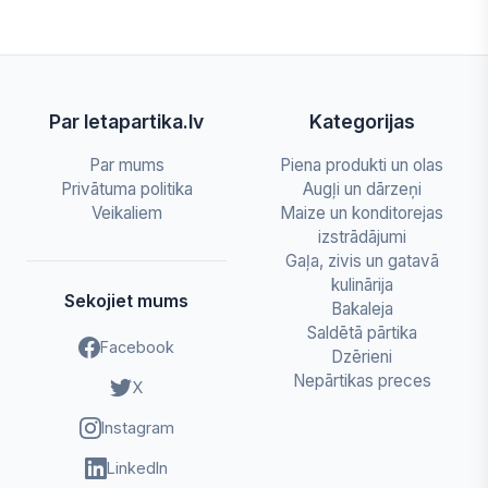
Par letapartika.lv
Kategorijas
Par mums
Piena produkti un olas
Privātuma politika
Augļi un dārzeņi
Veikaliem
Maize un konditorejas
izstrādājumi
Gaļa, zivis un gatavā
kulinārija
Sekojiet mums
Bakaleja
Saldētā pārtika
Facebook
Dzērieni
Nepārtikas preces
X
Instagram
LinkedIn