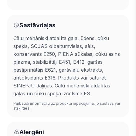
Sastāvdaļas
Cāļu mehāniski atdalīta gaļa, ūdens, cūku
speķis, SOJAS olbaltumvielas, sāls,
konservants E250, PIENA sūkalas, cūku asins
plazma, stabilizētāji E451, E412, garšas
pastiprinātājs E621, garšvielu ekstrakts,
antioksidants E316. Produkts var saturēt
SINEPJU daļiņas. Cāļu mehāniski atdalītas
gaļas un cūku speķa izcelsme ES.
Pārbaudi informāciju uz produkta iepakojuma, jo sastāvs var
atšķirties.
Alergēni