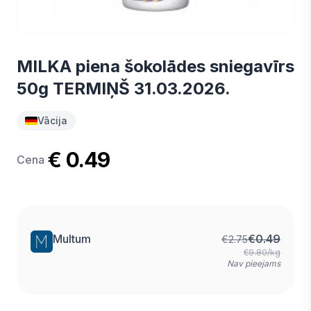
MILKA piena šokolādes sniegavīrs
50g TERMIŅŠ 31.03.2026.
Vācija
€ 0.49
Cena
Multum
€
0.49
€
2.75
€9.80/kg
Nav pieejams