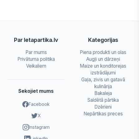
Par letapartika.lv
Kategorijas
Par mums
Piena produkti un olas
Privātuma politika
Augļi un dārzeņi
Veikaliem
Maize un konditorejas
izstrādājumi
Gaļa, zivis un gatavā
kulinārija
Sekojiet mums
Bakaleja
Saldētā pārtika
Facebook
Dzērieni
Nepārtikas preces
X
Instagram
LinkedIn