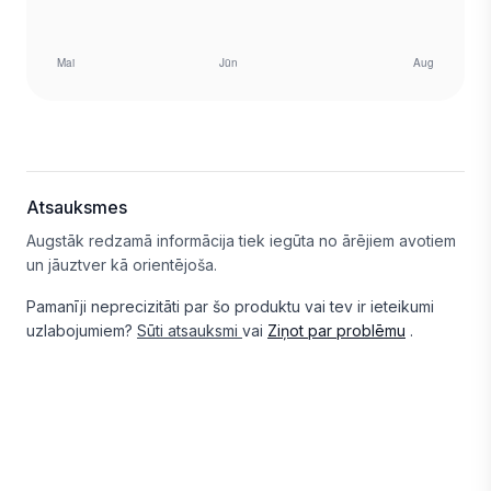
Atsauksmes
Augstāk redzamā informācija tiek iegūta no ārējiem avotiem
un jāuztver kā orientējoša.
Pamanīji neprecizitāti par šo produktu vai tev ir ieteikumi
uzlabojumiem?
Sūti atsauksmi
vai
Ziņot par problēmu
.