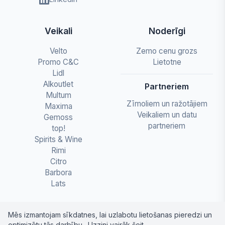
Veikali
Noderīgi
Velto
Zemo cenu grozs
Promo C&C
Lietotne
Lidl
Alkoutlet
Partneriem
Multum
Zīmoliem un ražotājiem
Maxima
Veikaliem un datu
Gemoss
partneriem
top!
Spirits & Wine
Rimi
Citro
Barbora
Lats
Mēs izmantojam sīkdatnes, lai uzlabotu lietošanas pieredzi un
optimizētu tās darbību.
Uzzini vairāk šeit
.