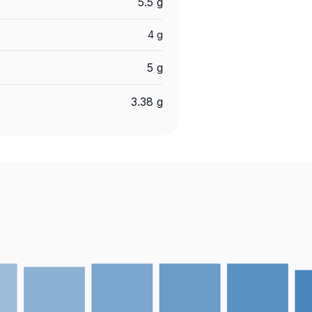
5.5 g
4 g
5 g
3.38 g