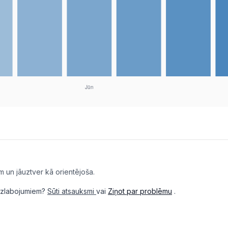
m un jāuztver kā orientējoša.
i uzlabojumiem?
Sūti atsauksmi
vai
Ziņot par problēmu
.