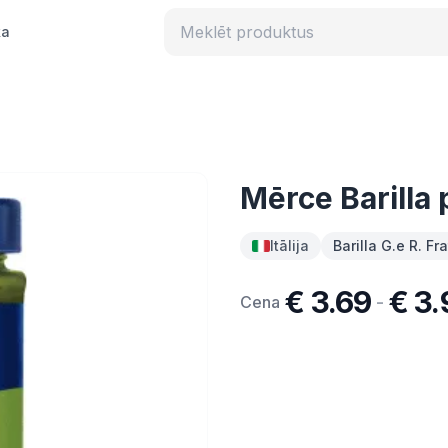
ka
Mērce Barilla
Itālija
Barilla G.e R. Fra
€ 3.69
€ 3.
-
Cena