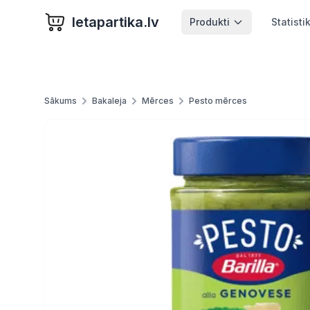
letapartika.lv
Produkti
Statisti
Sākums
Bakaleja
Mērces
Pesto mērces