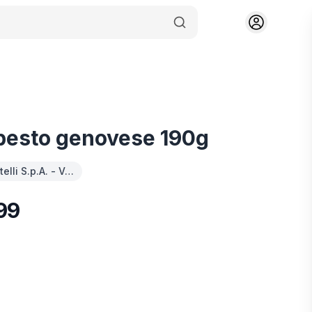
 pesto genovese 190g
telli S.p.A. - V…
99