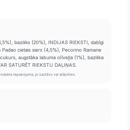
4,5%), baziliks (20%), INDIJAS RIEKSTI, dabīgi
a Padao cietais siers (4,5%), Pecorino Ramane
, cukurs, augstāka labuma olīveļļa (1%), bazilika
s. VAR SATURĒT RIEKSTU DAĻIŅAS.
rodukta iepakojuma, jo sastāvs var atšķirties.