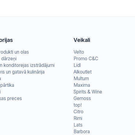
rijas
Veikali
rodukti un olas
Velto
n dārzeņi
Promo C&C
n konditorejas izstrādājumi
Lidl
vis un gatavā kulinārija
Alkoutlet
a
Multum
pārtika
Maxima
i
Spirits & Wine
kas preces
Gemoss
top!
Citro
Rimi
Lats
Barbora