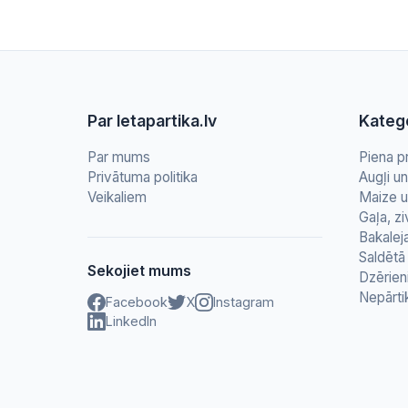
Par letapartika.lv
Katego
Par mums
Piena p
Privātuma politika
Augļi u
Veikaliem
Maize u
Gaļa, zi
Bakalej
Saldētā 
Sekojiet mums
Dzērien
Nepārti
Facebook
X
Instagram
LinkedIn