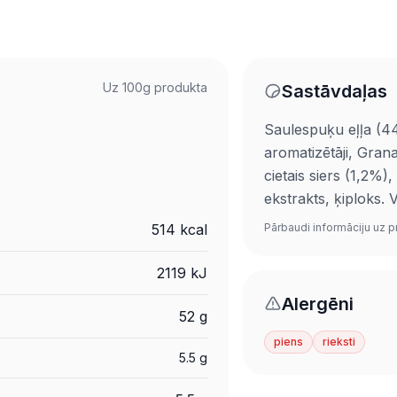
Uz 100g produkta
Sastāvdaļas
Saulespuķu eļļa (4
aromatizētāji, Gran
cietais siers (1,2%)
ekstrakts, ķiplok
Pārbaudi informāciju uz p
514 kcal
2119 kJ
Alergēni
52 g
piens
rieksti
5.5 g