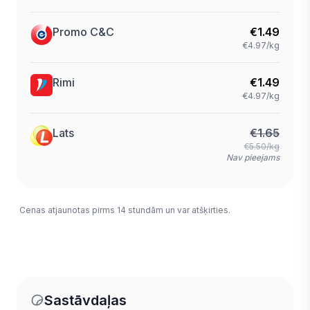
Promo C&C
€
1.49
€4.97/kg
Rimi
€
1.49
€4.97/kg
Lats
€
1.65
€5.50/kg
Nav pieejams
Cenas atjaunotas pirms 14 stundām un var atšķirties.
Sastāvdaļas