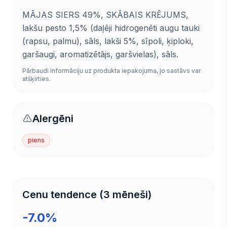
MĀJAS SIERS 49%, SKĀBAIS KRĒJUMS,
lakšu pesto 1,5% (daļēji hidrogenēti augu tauki
(rapsu, palmu), sāls, lakši 5%, sīpoli, ķiploki,
garšaugi, aromatizētājs, garšvielas), sāls.
Pārbaudi informāciju uz produkta iepakojuma, jo sastāvs var
atšķirties.
Alergēni
piens
Cenu tendence (3 mēneši)
-7.0%