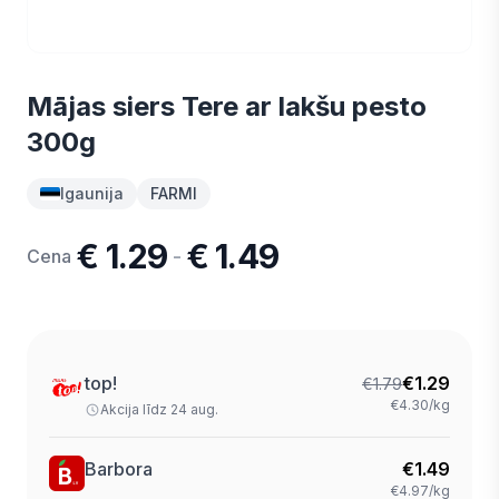
Mājas siers Tere ar lakšu pesto
300g
Igaunija
FARMI
€ 1.29
€ 1.49
-
Cena
top!
€
1.29
€
1.79
€4.30/kg
Akcija līdz 24 aug.
Barbora
€
1.49
€4.97/kg