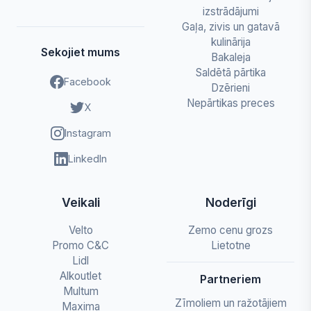
izstrādājumi
Gaļa, zivis un gatavā
kulinārija
Sekojiet mums
Bakaleja
Saldētā pārtika
Facebook
Dzērieni
Nepārtikas preces
X
Instagram
LinkedIn
Veikali
Noderīgi
Velto
Zemo cenu grozs
Promo C&C
Lietotne
Lidl
Alkoutlet
Partneriem
Multum
Zīmoliem un ražotājiem
Maxima