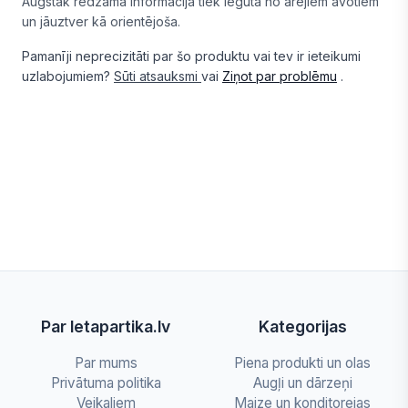
Augstāk redzamā informācija tiek iegūta no ārējiem avotiem
un jāuztver kā orientējoša.
Pamanīji neprecizitāti par šo produktu vai tev ir ieteikumi
uzlabojumiem?
Sūti atsauksmi
vai
Ziņot par problēmu
.
Par letapartika.lv
Kategorijas
Par mums
Piena produkti un olas
Privātuma politika
Augļi un dārzeņi
Veikaliem
Maize un konditorejas