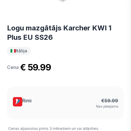
Logu mazgātājs Karcher KWI 1
Plus EU SS26
Itālija
€ 59.99
Cena
Rimi
€
59.99
Nav pieejams
Cenas atjaunotas pirms 3 mēnešiem un var atšķirties.