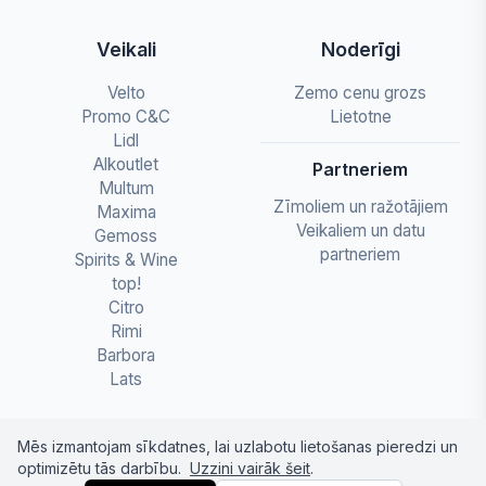
Veikali
Noderīgi
Velto
Zemo cenu grozs
Promo C&C
Lietotne
Lidl
Alkoutlet
Partneriem
Multum
Zīmoliem un ražotājiem
Maxima
Veikaliem un datu
Gemoss
partneriem
Spirits & Wine
top!
Citro
Rimi
Barbora
Lats
Mēs izmantojam sīkdatnes, lai uzlabotu lietošanas pieredzi un
optimizētu tās darbību.
Uzzini vairāk šeit
.