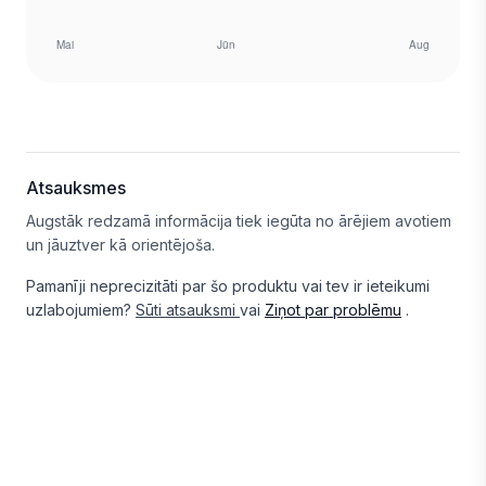
Atsauksmes
Augstāk redzamā informācija tiek iegūta no ārējiem avotiem
un jāuztver kā orientējoša.
Pamanīji neprecizitāti par šo produktu vai tev ir ieteikumi
uzlabojumiem?
Sūti atsauksmi
vai
Ziņot par problēmu
.