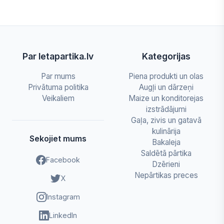
Par letapartika.lv
Kategorijas
Par mums
Piena produkti un olas
Privātuma politika
Augļi un dārzeņi
Veikaliem
Maize un konditorejas
izstrādājumi
Gaļa, zivis un gatavā
kulinārija
Sekojiet mums
Bakaleja
Saldētā pārtika
Facebook
Dzērieni
Nepārtikas preces
X
Instagram
LinkedIn