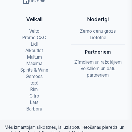
LinkedIn
Veikali
Noderīgi
Velto
Zemo cenu grozs
Promo C&C
Lietotne
Lidl
Alkoutlet
Partneriem
Multum
Zīmoliem un ražotājiem
Maxima
Veikaliem un datu
Spirits & Wine
partneriem
Gemoss
top!
Rimi
Citro
Lats
Barbora
Mēs izmantojam sīkdatnes, lai uzlabotu lietošanas pieredzi un