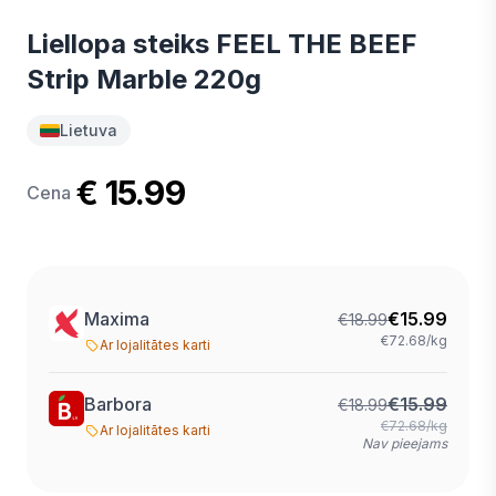
Liellopa steiks FEEL THE BEEF
Strip Marble 220g
Lietuva
€ 15.99
Cena
Maxima
€
15.99
€
18.99
€72.68/kg
Ar lojalitātes karti
Barbora
€
15.99
€
18.99
€72.68/kg
Ar lojalitātes karti
Nav pieejams