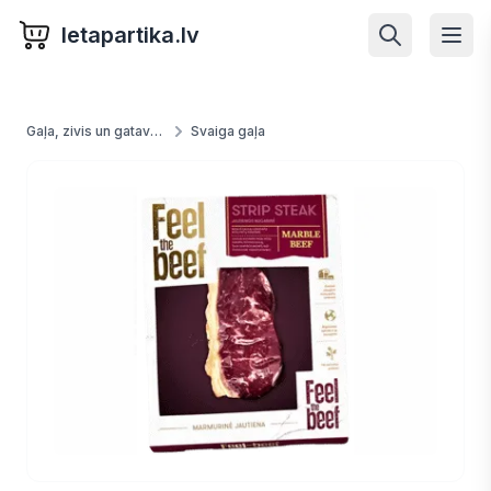
letapartika.lv
Gaļa, zivis un gatavā kulinārija
Svaiga gaļa