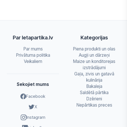
Par letapartika.lv
Kategorijas
Par mums
Piena produkti un olas
Privātuma politika
Augļi un dārzeņi
Veikaliem
Maize un konditorejas
izstrādājumi
Gaļa, zivis un gatavā
kulinārija
Sekojiet mums
Bakaleja
Saldētā pārtika
Facebook
Dzērieni
Nepārtikas preces
X
Instagram