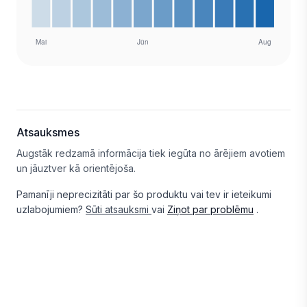
Atsauksmes
Augstāk redzamā informācija tiek iegūta no ārējiem avotiem
un jāuztver kā orientējoša.
Pamanīji neprecizitāti par šo produktu vai tev ir ieteikumi
uzlabojumiem?
Sūti atsauksmi
vai
Ziņot par problēmu
.