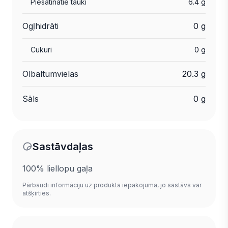
Piesātinātie tauki
6.4 g
Ogļhidrāti
0 g
Cukuri
0 g
Olbaltumvielas
20.3 g
Sāls
0 g
Sastāvdaļas
100% liellopu gaļa
Pārbaudi informāciju uz produkta iepakojuma, jo sastāvs var
atšķirties.