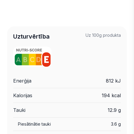
Uz 100g produkta
Uzturvērtība
Enerģija
812 kJ
Kalorijas
194 kcal
Tauki
12.9 g
Piesātinātie tauki
3.6 g