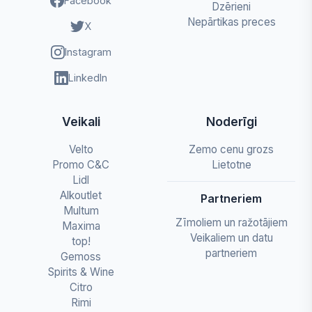
Facebook
Dzērieni
Nepārtikas preces
X
Instagram
LinkedIn
Veikali
Noderīgi
Velto
Zemo cenu grozs
Promo C&C
Lietotne
Lidl
Alkoutlet
Partneriem
Multum
Zīmoliem un ražotājiem
Maxima
Veikaliem un datu
top!
partneriem
Gemoss
Spirits & Wine
Citro
Rimi