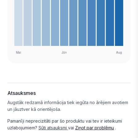
Atsauksmes
Augstāk redzamā informācija tiek iegūta no ārējiem avotiem
un jāuztver kā orientējoša.
Pamanīji neprecizitāti par šo produktu vai tev ir ieteikumi
uzlabojumiem?
Sūti atsauksmi
vai
Ziņot par problēmu
.