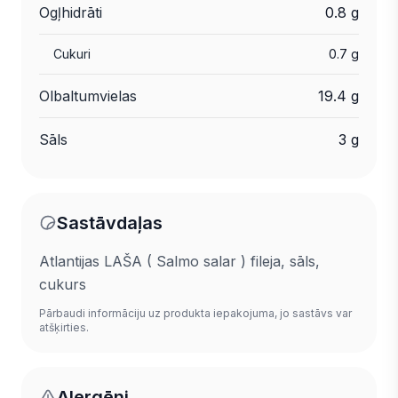
Ogļhidrāti
0.8 g
Cukuri
0.7 g
Olbaltumvielas
19.4 g
Sāls
3 g
Sastāvdaļas
Atlantijas LAŠA ( Salmo salar ) fileja, sāls,
cukurs
Pārbaudi informāciju uz produkta iepakojuma, jo sastāvs var
atšķirties.
Alergēni