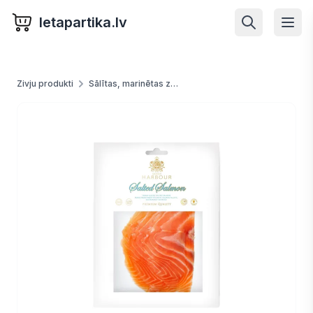
letapartika.lv
Zivju produkti
Sālītas, marinētas zivis un jūras veltes