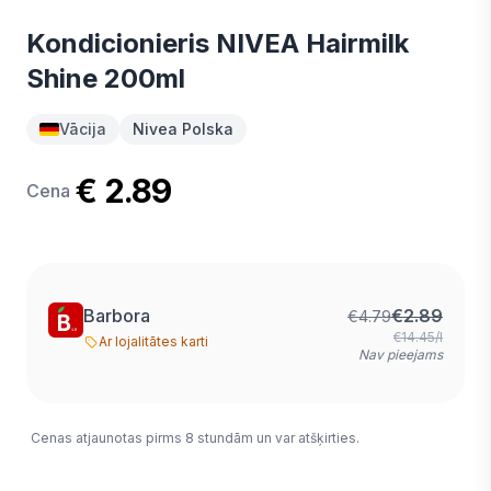
Kondicionieris NIVEA Hairmilk
Shine 200ml
Vācija
Nivea Polska
€ 2.89
Cena
Barbora
€
2.89
€
4.79
€14.45/l
Ar lojalitātes karti
Nav pieejams
Cenas atjaunotas pirms 8 stundām un var atšķirties.