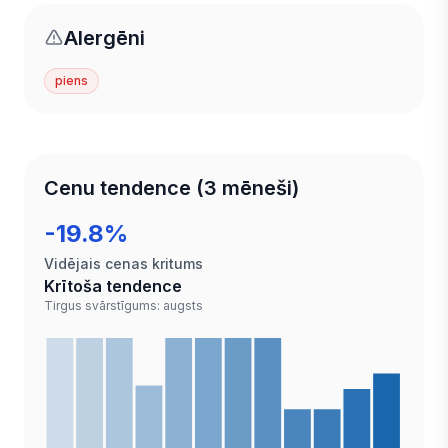
Alergēni
piens
Cenu tendence (3 mēneši)
-19.8%
Vidējais cenas kritums
Krītoša tendence
Tirgus svārstīgums: augsts