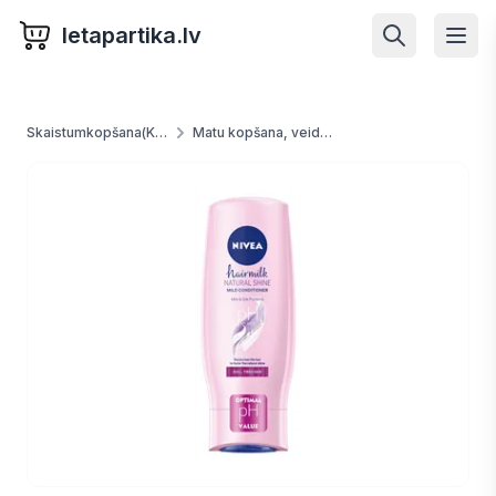
letapartika.lv
Skaistumkopšana(Kosmētika) un higēna
Matu kopšana, veidošana, krāsošana