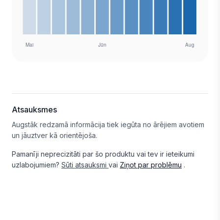
Atsauksmes
Augstāk redzamā informācija tiek iegūta no ārējiem avotiem
un jāuztver kā orientējoša.
Pamanīji neprecizitāti par šo produktu vai tev ir ieteikumi
uzlabojumiem?
Sūti atsauksmi
vai
Ziņot par problēmu
.