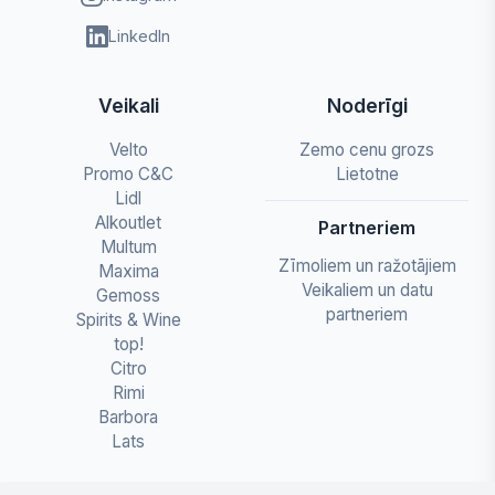
LinkedIn
Veikali
Noderīgi
Velto
Zemo cenu grozs
Promo C&C
Lietotne
Lidl
Alkoutlet
Partneriem
Multum
Zīmoliem un ražotājiem
Maxima
Veikaliem un datu
Gemoss
partneriem
Spirits & Wine
top!
Citro
Rimi
Barbora
Lats