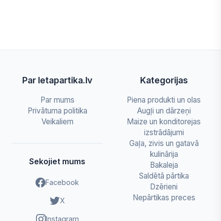
Par letapartika.lv
Kategorijas
Par mums
Piena produkti un olas
Privātuma politika
Augļi un dārzeņi
Veikaliem
Maize un konditorejas
izstrādājumi
Gaļa, zivis un gatavā
kulinārija
Sekojiet mums
Bakaleja
Saldētā pārtika
Facebook
Dzērieni
Nepārtikas preces
X
Instagram