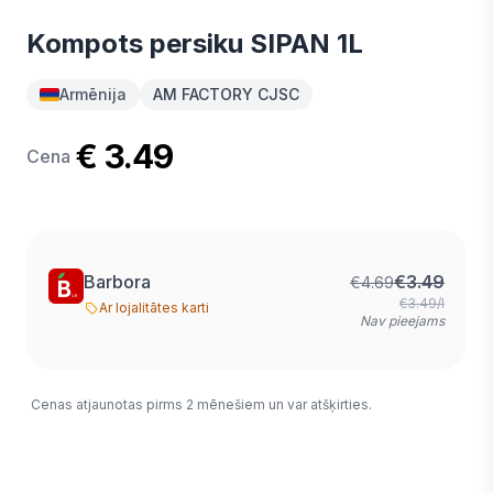
Kompots persiku SIPAN 1L
Armēnija
AM FACTORY CJSC
€ 3.49
Cena
Barbora
€
3.49
€
4.69
€3.49/l
Ar lojalitātes karti
Nav pieejams
Cenas atjaunotas pirms 2 mēnešiem un var atšķirties.