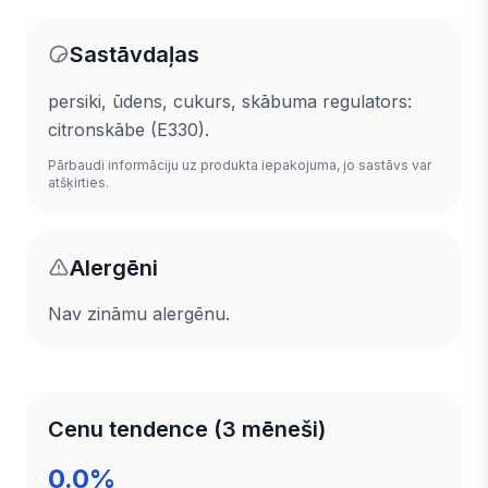
Sastāvdaļas
persiki, ūdens, cukurs, skābuma regulators:
citronskābe (E330).
Pārbaudi informāciju uz produkta iepakojuma, jo sastāvs var
atšķirties.
Alergēni
Nav zināmu alergēnu.
Cenu tendence (3 mēneši)
0.0%