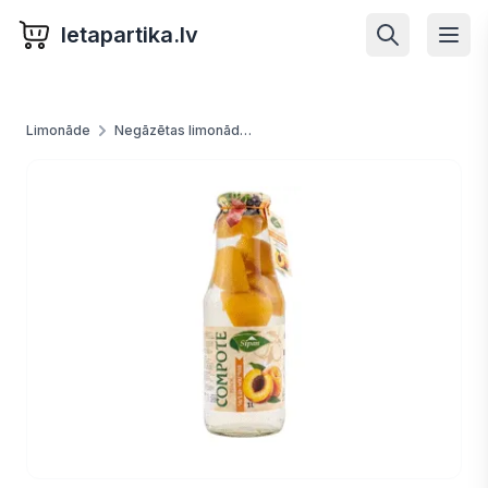
letapartika.lv
Limonāde
Negāzētas limonādes