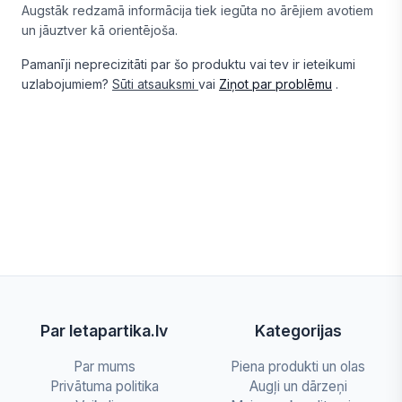
Augstāk redzamā informācija tiek iegūta no ārējiem avotiem
un jāuztver kā orientējoša.
Pamanīji neprecizitāti par šo produktu vai tev ir ieteikumi
uzlabojumiem?
Sūti atsauksmi
vai
Ziņot par problēmu
.
Par letapartika.lv
Kategorijas
Par mums
Piena produkti un olas
Privātuma politika
Augļi un dārzeņi