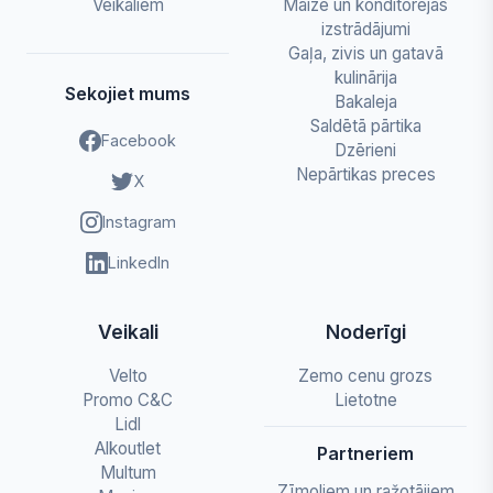
Veikaliem
Maize un konditorejas
izstrādājumi
Gaļa, zivis un gatavā
kulinārija
Sekojiet mums
Bakaleja
Saldētā pārtika
Facebook
Dzērieni
Nepārtikas preces
X
Instagram
LinkedIn
Veikali
Noderīgi
Velto
Zemo cenu grozs
Promo C&C
Lietotne
Lidl
Alkoutlet
Partneriem
Multum
Zīmoliem un ražotājiem