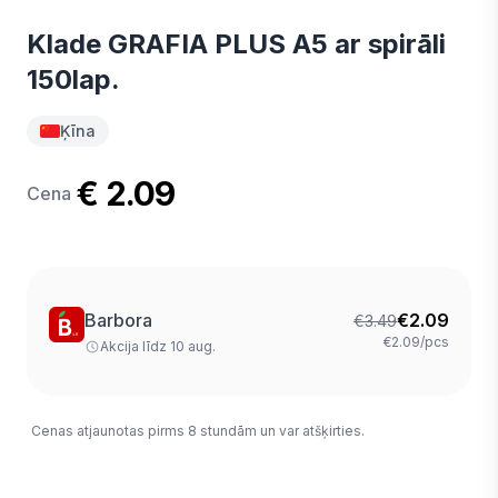
Klade GRAFIA PLUS A5 ar spirāli
150lap.
Ķīna
€ 2.09
Cena
Barbora
€
2.09
€
3.49
€2.09/pcs
Akcija līdz 10 aug.
Cenas atjaunotas pirms 8 stundām un var atšķirties.