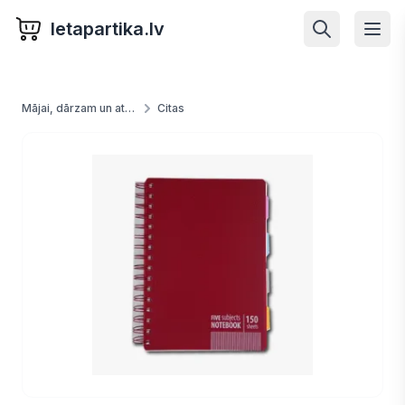
letapartika.lv
Mājai, dārzam un atpūtai
Citas