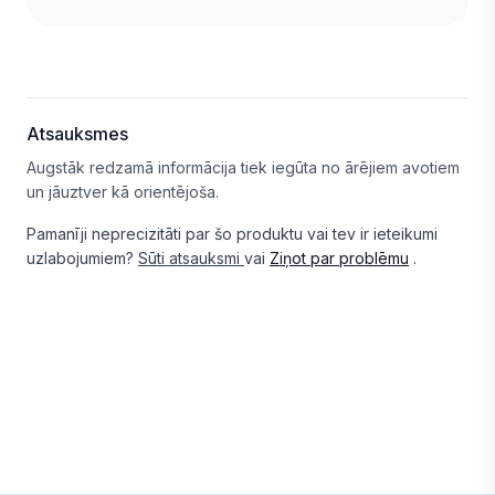
Atsauksmes
Augstāk redzamā informācija tiek iegūta no ārējiem avotiem
un jāuztver kā orientējoša.
Pamanīji neprecizitāti par šo produktu vai tev ir ieteikumi
uzlabojumiem?
Sūti atsauksmi
vai
Ziņot par problēmu
.