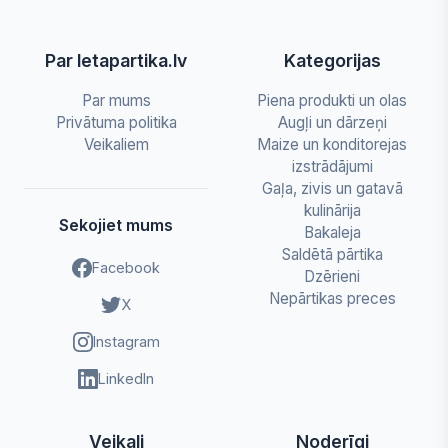
Par letapartika.lv
Kategorijas
Par mums
Piena produkti un olas
Privātuma politika
Augļi un dārzeņi
Veikaliem
Maize un konditorejas
izstrādājumi
Gaļa, zivis un gatavā
kulinārija
Sekojiet mums
Bakaleja
Saldētā pārtika
Facebook
Dzērieni
Nepārtikas preces
X
Instagram
LinkedIn
Veikali
Noderīgi