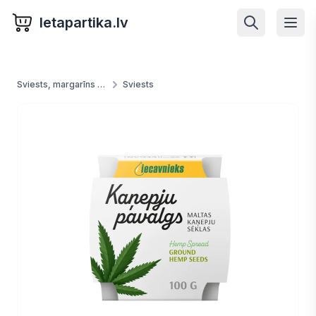
letapartika.lv
Sviests, margarīns un tauki
Sviests