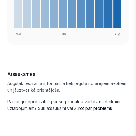
Atsauksmes
Augstāk redzamā informācija tiek iegūta no ārējiem avotiem
un jāuztver kā orientējoša.
Pamanīji neprecizitāti par šo produktu vai tev ir ieteikumi
uzlabojumiem?
Sūti atsauksmi
vai
Ziņot par problēmu
.