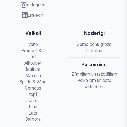
Instagram
LinkedIn
Veikali
Noderīgi
Velto
Zemo cenu grozs
Promo C&C
Lietotne
Lidl
Alkoutlet
Partneriem
Multum
Zīmoliem un ražotājiem
Maxima
Veikaliem un datu
Spirits & Wine
partneriem
Gemoss
top!
Citro
Rimi
Lats
Barbora