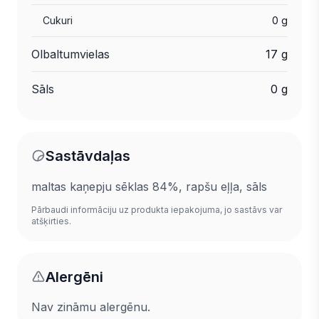
Cukuri
0 g
Olbaltumvielas
17 g
Sāls
0 g
Sastāvdaļas
maltas kaņepju sēklas 84%, rapšu eļļa, sāls
Pārbaudi informāciju uz produkta iepakojuma, jo sastāvs var
atšķirties.
Alergēni
Nav zināmu alergēnu.