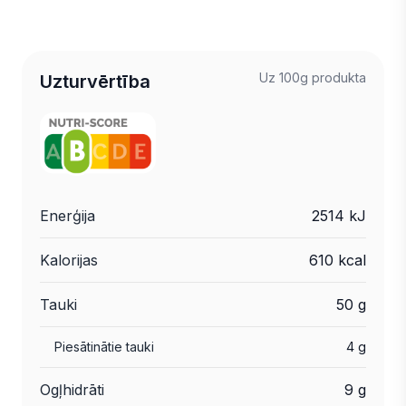
Uz 100g produkta
Uzturvērtība
Enerģija
2514 kJ
Kalorijas
610 kcal
Tauki
50 g
Piesātinātie tauki
4 g
Ogļhidrāti
9 g