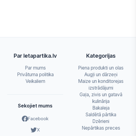
Par letapartika.lv
Kategorijas
Par mums
Piena produkti un olas
Privātuma politika
Augļi un dārzeņi
Veikaliem
Maize un konditorejas
izstrādājumi
Gaļa, zivis un gatavā
kulinārija
Sekojiet mums
Bakaleja
Saldētā pārtika
Facebook
Dzērieni
Nepārtikas preces
X