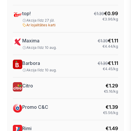
top!
€
0.99
€
1.39
€3.96/kg
Akcija līdz 27 jūl.
Ar lojalitātes karti
Maxima
€
1.11
€
1.39
€4.44/kg
Akcija līdz 10 aug.
Barbora
€
1.11
€
1.39
€4.45/kg
Akcija līdz 10 aug.
Citro
€
1.29
€5.16/kg
Promo C&C
€
1.39
€5.56/kg
Rimi
€
1.49