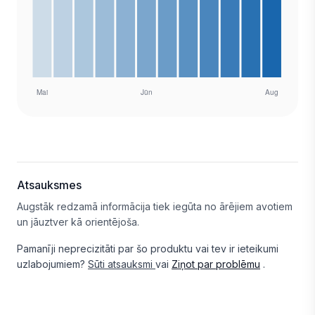
Atsauksmes
Augstāk redzamā informācija tiek iegūta no ārējiem avotiem
un jāuztver kā orientējoša.
Pamanīji neprecizitāti par šo produktu vai tev ir ieteikumi
uzlabojumiem?
Sūti atsauksmi
vai
Ziņot par problēmu
.