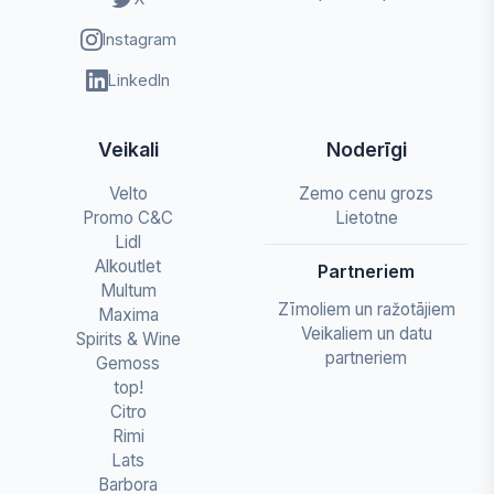
Instagram
LinkedIn
Veikali
Noderīgi
Velto
Zemo cenu grozs
Promo C&C
Lietotne
Lidl
Alkoutlet
Partneriem
Multum
Zīmoliem un ražotājiem
Maxima
Veikaliem un datu
Spirits & Wine
partneriem
Gemoss
top!
Citro
Rimi
Lats
Barbora