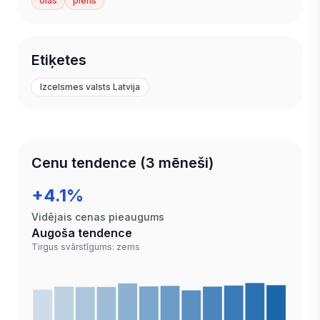
olas
piens
Etiķetes
Izcelsmes valsts Latvija
Cenu tendence (3 mēneši)
+4.1%
Vidējais cenas pieaugums
Augoša tendence
Tirgus svārstīgums: zems