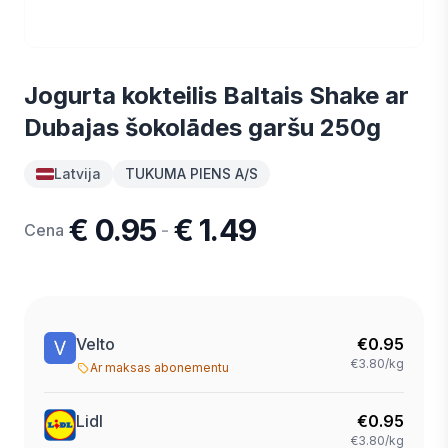
Jogurta kokteilis Baltais Shake ar
Dubajas šokolādes garšu 250g
Latvija
TUKUMA PIENS A/S
€ 0.95
€ 1.49
-
Cena
Velto
€
0.95
€3.80/kg
Ar maksas abonementu
Lidl
€
0.95
€3.80/kg