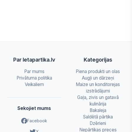
Par letapartika.lv
Kategorijas
Par mums
Piena produkti un olas
Privātuma politika
Augļi un dārzeņi
Veikaliem
Maize un konditorejas
izstrādājumi
Gaļa, zivis un gatavā
kulinārija
Sekojiet mums
Bakaleja
Saldētā pārtika
Facebook
Dzērieni
Nepārtikas preces
X