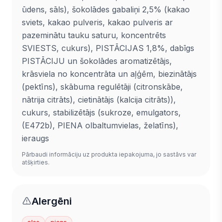
ūdens, sāls), šokolādes gabaliņi 2,5% (kakao
sviets, kakao pulveris, kakao pulveris ar
pazeminātu tauku saturu, koncentrēts
SVIESTS, cukurs), PISTĀCIJAS 1,8%, dabīgs
PISTĀCIJU un šokolādes aromatizētājs,
krāsviela no koncentrāta un aļģēm, biezinātājs
(pektīns), skābuma regulētāji (citronskābe,
nātrija citrāts), cietinātājs (kalcija citrāts)),
cukurs, stabilizētājs (sukroze, emulgators,
(E472b), PIENA olbaltumvielas, želatīns),
ieraugs
Pārbaudi informāciju uz produkta iepakojuma, jo sastāvs var
atšķirties.
Alergēni