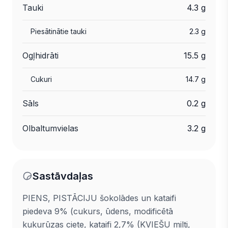
Tauki
4.3 g
Piesātinātie tauki
2.3 g
Ogļhidrāti
15.5 g
Cukuri
14.7 g
Sāls
0.2 g
Olbaltumvielas
3.2 g
Sastāvdaļas
PIENS, PISTĀCIJU šokolādes un kataifi
piedeva 9% (cukurs, ūdens, modificētā
kukurūzas ciete, kataifi 2,7% (KVIEŠU milti,