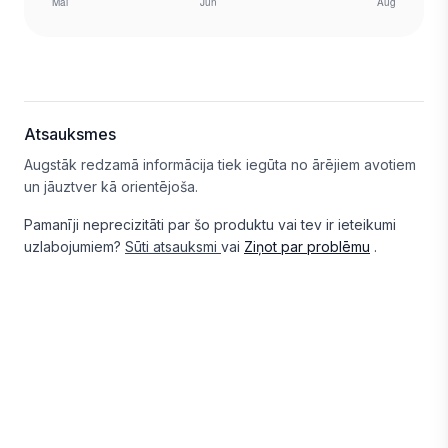
Atsauksmes
Augstāk redzamā informācija tiek iegūta no ārējiem avotiem
un jāuztver kā orientējoša.
Pamanīji neprecizitāti par šo produktu vai tev ir ieteikumi
uzlabojumiem?
Sūti atsauksmi
vai
Ziņot par problēmu
.