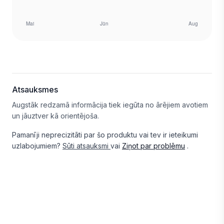
Atsauksmes
Augstāk redzamā informācija tiek iegūta no ārējiem avotiem
un jāuztver kā orientējoša.
Pamanīji neprecizitāti par šo produktu vai tev ir ieteikumi
uzlabojumiem?
Sūti atsauksmi
vai
Ziņot par problēmu
.