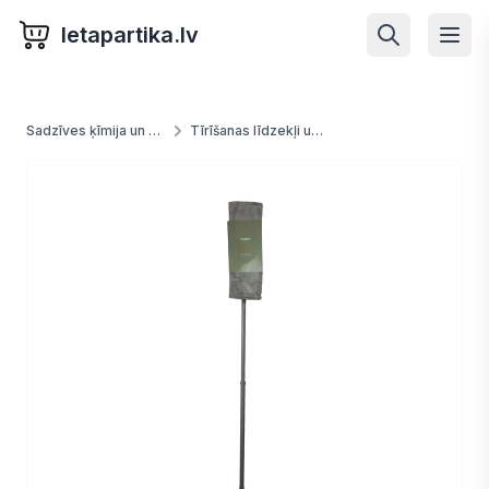
letapartika.lv
Sadzīves ķīmija un preces
Tīrīšanas līdzekļi un piederumi