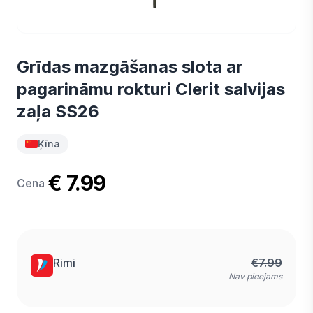
Grīdas mazgāšanas slota ar
pagarināmu rokturi Clerit salvijas
zaļa SS26
Ķīna
€ 7.99
Cena
Rimi
€
7.99
Nav pieejams