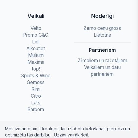
Veikali
Noderīgi
Velto
Zemo cenu grozs
Promo C&C
Lietotne
Lidl
Alkoutlet
Partneriem
Multum
Zīmoliem un ražotājiem
Maxima
Veikaliem un datu
top!
partneriem
Spirits & Wine
Gemoss
Rimi
Citro
Lats
Barbora
Mēs izmantojam sīkdatnes, lai uzlabotu lietošanas pieredzi un
optimizētu tās darbību.
Uzzini vairāk šeit
.