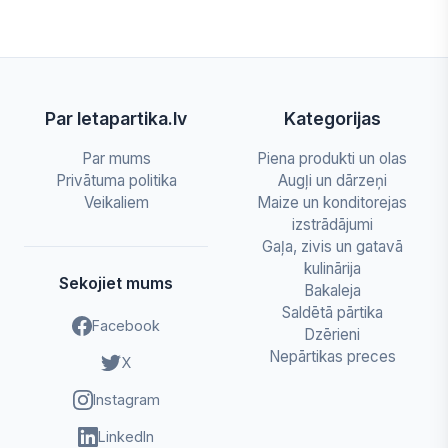
Par letapartika.lv
Kategorijas
Par mums
Piena produkti un olas
Privātuma politika
Augļi un dārzeņi
Veikaliem
Maize un konditorejas
izstrādājumi
Gaļa, zivis un gatavā
kulinārija
Sekojiet mums
Bakaleja
Saldētā pārtika
Facebook
Dzērieni
Nepārtikas preces
X
Instagram
LinkedIn