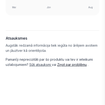
Atsauksmes
Augstāk redzamā informācija tiek iegūta no ārējiem avotiem
un jāuztver kā orientējoša.
Pamanīji neprecizitāti par šo produktu vai tev ir ieteikumi
uzlabojumiem?
Sūti atsauksmi
vai
Ziņot par problēmu
.