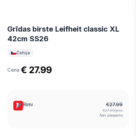
Grīdas birste Leifheit classic XL
42cm SS26
Čehija
€ 27.99
Cena
Rimi
€
27.99
€27.99/pcs
Nav pieejams