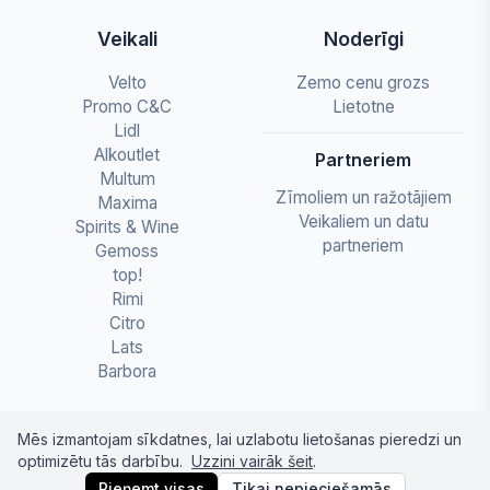
Veikali
Noderīgi
Velto
Zemo cenu grozs
Promo C&C
Lietotne
Lidl
Alkoutlet
Partneriem
Multum
Zīmoliem un ražotājiem
Maxima
Veikaliem un datu
Spirits & Wine
partneriem
Gemoss
top!
Rimi
Citro
Lats
Barbora
Mēs izmantojam sīkdatnes, lai uzlabotu lietošanas pieredzi un
optimizētu tās darbību.
Uzzini vairāk šeit
.
© 2026 letapartika.lv - Pārtikas cenu salīdzinājumi
Pieņemt visas
Tikai nepieciešamās