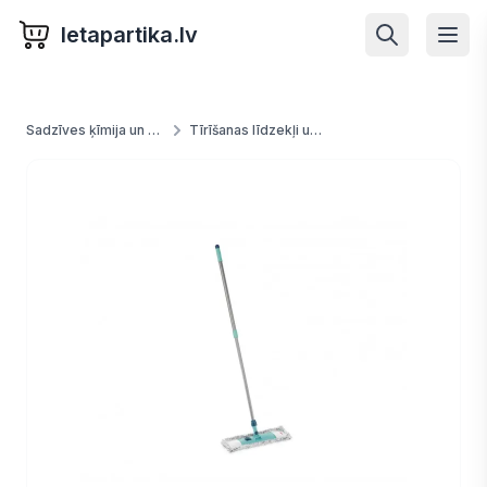
letapartika.lv
Sadzīves ķīmija un preces
Tīrīšanas līdzekļi un piederumi