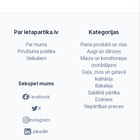
Par letapartika.lv
Kategorijas
Par mums
Piena produkti un olas
Privātuma politika
Augļi un dārzeņi
Veikaliem
Maize un konditorejas
izstrādājumi
Gaļa, zivis un gatavā
kulinārija
Sekojiet mums
Bakaleja
Saldētā pārtika
Facebook
Dzērieni
Nepārtikas preces
X
Instagram
LinkedIn