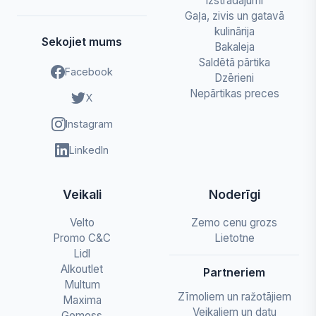
izstrādājumi
Gaļa, zivis un gatavā
kulinārija
Sekojiet mums
Bakaleja
Saldētā pārtika
Facebook
Dzērieni
Nepārtikas preces
X
Instagram
LinkedIn
Veikali
Noderīgi
Velto
Zemo cenu grozs
Promo C&C
Lietotne
Lidl
Alkoutlet
Partneriem
Multum
Zīmoliem un ražotājiem
Maxima
Veikaliem un datu
Gemoss