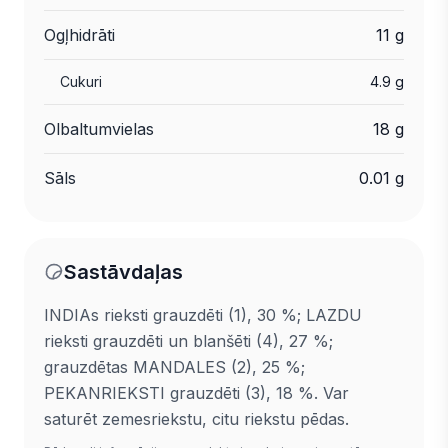
Ogļhidrāti
11 g
Cukuri
4.9 g
Olbaltumvielas
18 g
Sāls
0.01 g
Sastāvdaļas
INDIAs rieksti grauzdēti (1), 30 %; LAZDU
rieksti grauzdēti un blanšēti (4), 27 %;
grauzdētas MANDALES (2), 25 %;
PEKANRIEKSTI grauzdēti (3), 18 %. Var
saturēt zemesriekstu, citu riekstu pēdas.