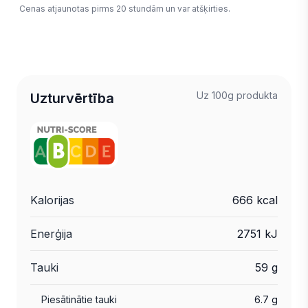
Cenas atjaunotas pirms 20 stundām un var atšķirties.
Uz 100g produkta
Uzturvērtība
Kalorijas
666 kcal
Enerģija
2751 kJ
Tauki
59 g
Piesātinātie tauki
6.7 g