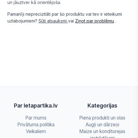
un jāuztver kā orientējoša.
Pamanīji neprecizitāti par šo produktu vai tev ir ieteikumi
uzlabojumiem?
Sūti atsauksmi
vai
Ziņot par problēmu
.
Par letapartika.lv
Kategorijas
Par mums
Piena produkti un olas
Privātuma politika
Augļi un dārzeņi
Veikaliem
Maize un konditorejas