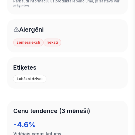
Pārbaudi informāciju uz produkta iepakojuma, jo sastāvs var
atšķirties.
Alergēni
zemesrieksti
rieksti
Etiķetes
Labākai dzīvei
Cenu tendence (3 mēneši)
-4.6%
Vidējais cenas kritums