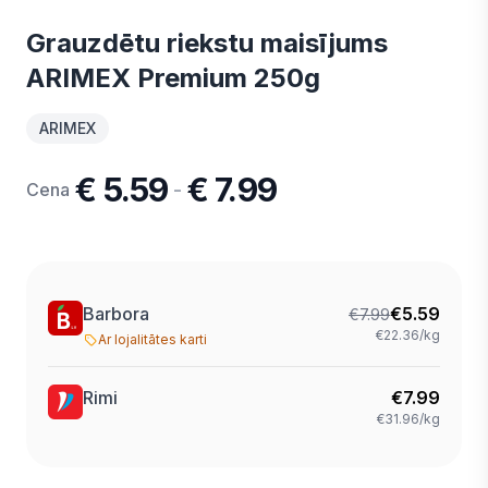
Grauzdētu riekstu maisījums
ARIMEX Premium 250g
ARIMEX
€ 5.59
€ 7.99
-
Cena
Barbora
€
5.59
€
7.99
€22.36/kg
Ar lojalitātes karti
Rimi
€
7.99
€31.96/kg